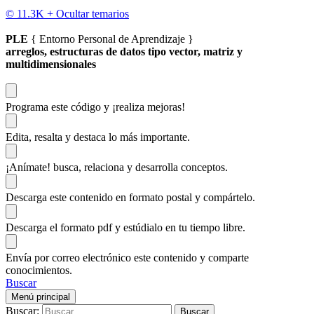
© 11.3K +
Ocultar temarios
PLE
{ Entorno Personal de Aprendizaje }
arreglos, estructuras de datos tipo vector, matriz y
multidimensionales
Programa este código
y ¡realiza mejoras!
Edita, resalta y destaca
lo más importante.
¡Anímate!
busca, relaciona y desarrolla conceptos.
Descarga
este contenido en formato postal y compártelo.
Descarga el formato pdf y estúdialo
en tu tiempo libre.
Envía por correo electrónico este contenido y
comparte
conocimientos.
Buscar
Menú principal
Buscar: