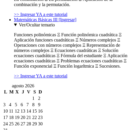
combinación y la permutación.
>> Ingresar YA a este tutorial
Matemáticas Básicas III [Ingresar]
Ver/Ocultar temario
Funciones polinómicas Ξ Función polinómica cuadrática Ξ
Aplicación funciones cuadráticas Ξ Números complejos Ξ
Operaciones con números complejos Ξ Representación de
números complejos Ξ Ecuaciones cuadráticas Ξ Solución
ecuaciones cuadráticas Ξ Fórmula del estudiante Ξ Aplicación
ecuaciones cuadráticas Ξ Problemas ecuaciones cuadráticas Ξ
Función exponencial Ξ Función logarítmica Ξ Sucesiones.
>> Ingresar YA a este tutorial
agosto 2026
L
M
X
J
V
S
D
1
2
3
4
5
6
7
8
9
10
11
12
13
14
15
16
17
18
19
20
21
22
23
24
25
26
27
28
29
30