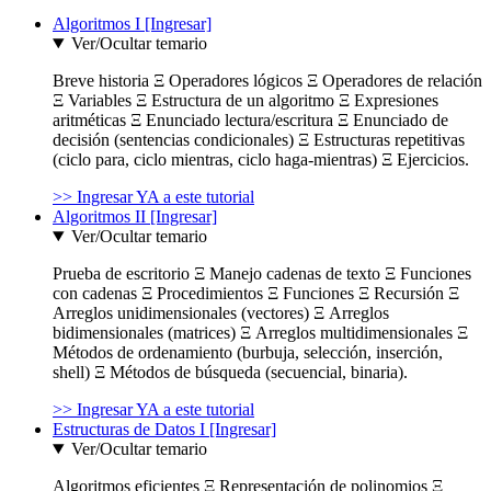
Algoritmos I [Ingresar]
Ver/Ocultar temario
Breve historia Ξ Operadores lógicos Ξ Operadores de relación
Ξ Variables Ξ Estructura de un algoritmo Ξ Expresiones
aritméticas Ξ Enunciado lectura/escritura Ξ Enunciado de
decisión (sentencias condicionales) Ξ Estructuras repetitivas
(ciclo para, ciclo mientras, ciclo haga-mientras) Ξ Ejercicios.
>> Ingresar YA a este tutorial
Algoritmos II [Ingresar]
Ver/Ocultar temario
Prueba de escritorio Ξ Manejo cadenas de texto Ξ Funciones
con cadenas Ξ Procedimientos Ξ Funciones Ξ Recursión Ξ
Arreglos unidimensionales (vectores) Ξ Arreglos
bidimensionales (matrices) Ξ Arreglos multidimensionales Ξ
Métodos de ordenamiento (burbuja, selección, inserción,
shell) Ξ Métodos de búsqueda (secuencial, binaria).
>> Ingresar YA a este tutorial
Estructuras de Datos I [Ingresar]
Ver/Ocultar temario
Algoritmos eficientes Ξ Representación de polinomios Ξ