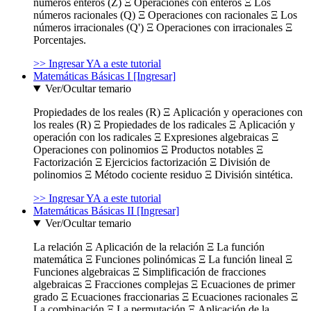
números enteros (Z) Ξ Operaciones con enteros Ξ Los
números racionales (Q) Ξ Operaciones con racionales Ξ Los
números irracionales (Q') Ξ Operaciones con irracionales Ξ
Porcentajes.
>> Ingresar YA a este tutorial
Matemáticas Básicas I [Ingresar]
Ver/Ocultar temario
Propiedades de los reales (R) Ξ Aplicación y operaciones con
los reales (R) Ξ Propiedades de los radicales Ξ Aplicación y
operación con los radicales Ξ Expresiones algebraicas Ξ
Operaciones con polinomios Ξ Productos notables Ξ
Factorización Ξ Ejercicios factorización Ξ División de
polinomios Ξ Método cociente residuo Ξ División sintética.
>> Ingresar YA a este tutorial
Matemáticas Básicas II [Ingresar]
Ver/Ocultar temario
La relación Ξ Aplicación de la relación Ξ La función
matemática Ξ Funciones polinómicas Ξ La función lineal Ξ
Funciones algebraicas Ξ Simplificación de fracciones
algebraicas Ξ Fracciones complejas Ξ Ecuaciones de primer
grado Ξ Ecuaciones fraccionarias Ξ Ecuaciones racionales Ξ
La combinación Ξ La permutación Ξ Aplicación de la