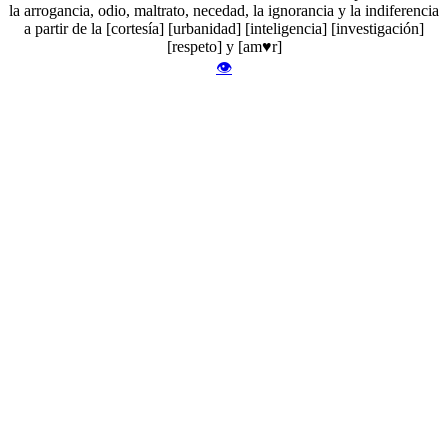
la arrogancia, odio, maltrato, necedad, la ignorancia y la indiferencia
a partir de la [cortesía] [urbanidad] [inteligencia] [investigación]
[respeto] y [am♥r]
👁