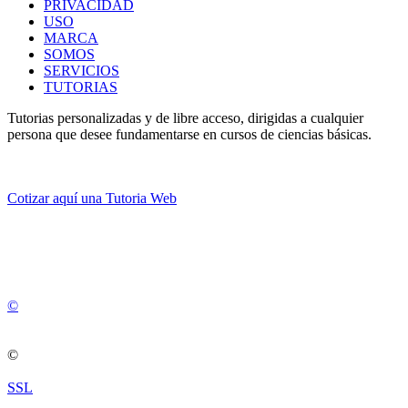
PRIVACIDAD
USO
MARCA
SOMOS
SERVICIOS
TUTORIAS
Tutorias personalizadas y de libre acceso, dirigidas a cualquier
persona que desee fundamentarse en cursos de ciencias básicas.
Cotizar aquí una Tutoria Web
💚
© 2012 -
2
0
2
5
©
©
SSL