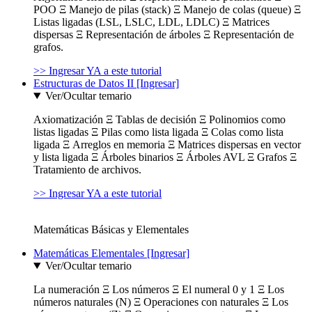
POO Ξ Manejo de pilas (stack) Ξ Manejo de colas (queue) Ξ
Listas ligadas (LSL, LSLC, LDL, LDLC) Ξ Matrices
dispersas Ξ Representación de árboles Ξ Representación de
grafos.
>> Ingresar YA a este tutorial
Estructuras de Datos II [Ingresar]
Ver/Ocultar temario
Axiomatización Ξ Tablas de decisión Ξ Polinomios como
listas ligadas Ξ Pilas como lista ligada Ξ Colas como lista
ligada Ξ Arreglos en memoria Ξ Matrices dispersas en vector
y lista ligada Ξ Árboles binarios Ξ Árboles AVL Ξ Grafos Ξ
Tratamiento de archivos.
>> Ingresar YA a este tutorial
Matemáticas Básicas y Elementales
Matemáticas Elementales [Ingresar]
Ver/Ocultar temario
La numeración Ξ Los números Ξ El numeral 0 y 1 Ξ Los
números naturales (N) Ξ Operaciones con naturales Ξ Los