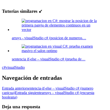
Tutorias similares ↙
arrays - visualStudio c# (posicion de numeros…
sentencia if-else – visualStudio c# (prueba de…
c#
visualStudio
Navegación de entradas
Entrada anterior
sentencia-if-else – visualStudio c# (numero
capicua)
Entrada siguiente
arrays – visualStudio c# (encuesta
booleana)
Deja una respuesta