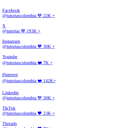
Facebook
@tutoriascolombia
💙 22K +
X
@tutorias
💙 193K +
Instagram
@tutoriascolombia
🧡 30K +
Youtube
@tutoriascolombia
❤️ 7K +
Pinterest
@tutoriascolombia
❤️ 142K+
Linkedin
@tutoriascolombia
💙 30K +
TikTok
@tutoriascolombia
🖤 23K +
Threads