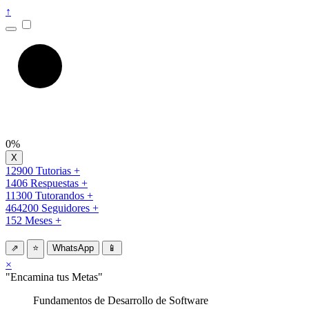
↑
0%
12900 Tutorias +
1406 Respuestas +
11300 Tutorandos +
464200 Seguidores +
152 Meses +
⇗
⭐
WhatsApp
📱
×
"Encamina tus Metas"
Fundamentos de Desarrollo de Software