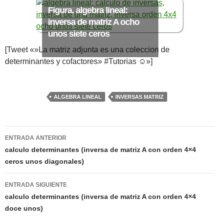
numeral 0 y 1 Ξ Los números
Figura. algebra lineal:
naturales (N) Ξ Operaciones con
inversa de matriz A ocho
unos siete ceros
naturales Ξ Los números enteros (Z)
Ξ Operaciones con enteros Ξ Los
[Tweet «»La matriz adjunta es una coleccion de
determinantes y cofactores» #Tutorias ☺»]
números racionales (Q) Ξ
Operaciones con racionales Ξ Los
números irracionales (Q') Ξ
ALGEBRA LINEAL
INVERSAS MATRIZ
Operaciones con irracionales Ξ
Porcentajes.
Navegación
ENTRADA ANTERIOR
de
calculo determinantes (inversa de matriz A con orden 4×4
>> Ingresar YA a este tutorial
ceros unos diagonales)
entradas
Matemáticas Básicas I
ENTRADA SIGUIENTE
calculo determinantes (inversa de matriz A con orden 4×4
[Ingresar]
doce unos)