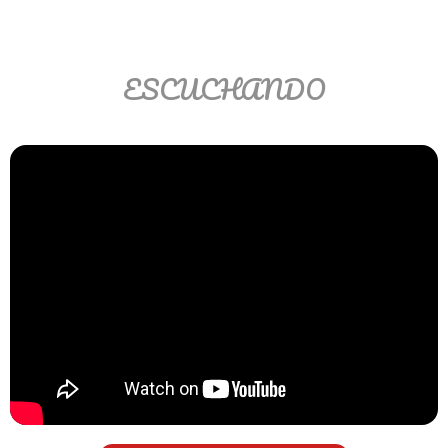
>> Ingresar YA a este tutorial
ESCUCHANDO
Estructuras de Datos II
[Ingresar]
Ver/Ocultar temario
Axiomatización Ξ Tablas de decisión
Ξ Polinomios como listas ligadas Ξ
Pilas como lista ligada Ξ Colas
como lista ligada Ξ Arreglos en
memoria Ξ Matrices dispersas en
vector y lista ligada Ξ Árboles
binarios Ξ Árboles AVL Ξ Grafos Ξ
Tratamiento de archivos.