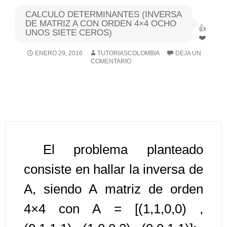
CALCULO DETERMINANTES (INVERSA
Algoritmos I [Ingresar]
DE MATRIZ A CON ORDEN 4×4 OCHO
UNOS SIETE CEROS)
Ver/Ocultar temario
ENERO 29, 2016
TUTORIASCOLOMBIA
DEJA UN
COMENTARIO
Breve historia Ξ Operadores lógicos
Ξ Operadores de relación Ξ
Variables Ξ Estructura de un
algoritmo Ξ Expresiones aritméticas
Ξ Enunciado lectura/escritura Ξ
Enunciado de decisión (sentencias
El problema planteado
condicionales) Ξ Estructuras
repetitivas (ciclo para, ciclo mientras,
consiste en hallar la inversa de
ciclo haga-mientras) Ξ Ejercicios.
A, siendo A matriz de orden
4×4 con A = [(1,1,0,0) ,
>> Ingresar YA a este tutorial