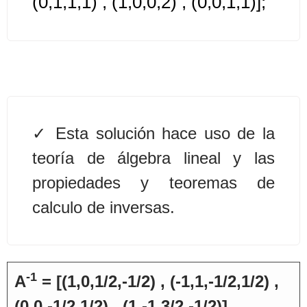
(0,1,1,1) , (1,0,0,2) , (0,0,1,1)];
Algoritmos II [Ingresar]
Ver/Ocultar temario
Prueba de escritorio Ξ Manejo
cadenas de texto Ξ Funciones con
Esta solución hace uso de la
cadenas Ξ Procedimientos Ξ
Funciones Ξ Recursión Ξ Arreglos
teoría de álgebra lineal y las
unidimensionales (vectores) Ξ
propiedades y teoremas de
Arreglos bidimensionales (matrices)
calculo de inversas.
Ξ Arreglos multidimensionales Ξ
Métodos de ordenamiento (burbuja,
selección, inserción, shell) Ξ
Métodos de búsqueda (secuencial,
-1
A
= [(1,0,1/2,-1/2) , (-1,1,-1/2,1/2) ,
binaria).
(0,0,-1/2,1/2) , (1,-1,3/2,-1/2)]