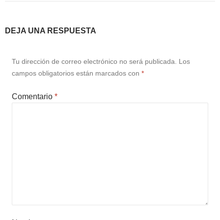
Ver/Ocultar temario
Propiedades de los reales (R) Ξ
DEJA UNA RESPUESTA
Aplicación y operaciones con los
reales (R) Ξ Propiedades de los
Tu dirección de correo electrónico no será publicada.
Los
radicales Ξ Aplicación y operación
campos obligatorios están marcados con
*
con los radicales Ξ Expresiones
algebraicas Ξ Operaciones con
Comentario
*
polinomios Ξ Productos notables Ξ
Factorización Ξ Ejercicios
factorización Ξ División de
polinomios Ξ Método cociente
residuo Ξ División sintética.
>> Ingresar YA a este tutorial