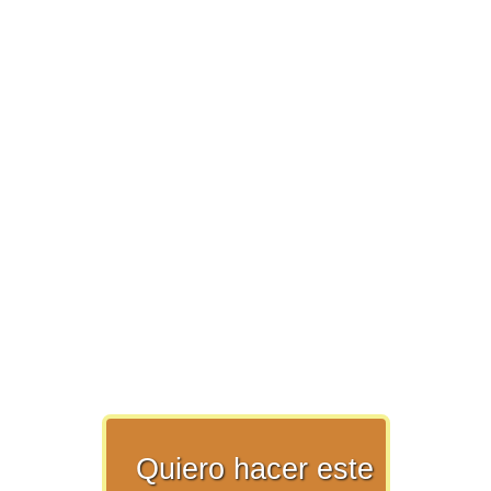
>> Ingresar YA a este tutorial
Matemáticas Básicas y
Elementales
Matemáticas
Elementales [Ingresar]
Ver/Ocultar temario
Quiero hacer este
La numeración Ξ Los números Ξ El