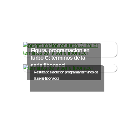
Ξ Solución ecuaciones cuadráticas
Ξ Fórmula del estudiante Ξ
Aplicación ecuaciones cuadráticas Ξ
Problemas ecuaciones cuadráticas
Ξ Función exponencial Ξ Función
logarítmica Ξ Sucesiones.
Figura. programacion en
turbo C: terminos de la
serie fibonacci
>> Ingresar YA a este tutorial
Resultado ejecucion programa terminos de
la serie fibonacci