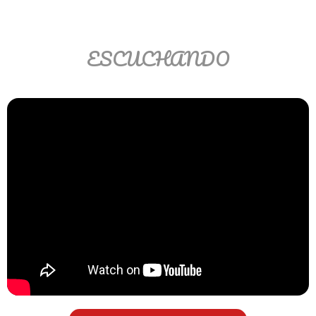
Matemáticas Básicas II
[Ingresar]
ESCUCHANDO
Ver/Ocultar temario
La relación Ξ Aplicación de la
relación Ξ La función matemática Ξ
Funciones polinómicas Ξ La función
lineal Ξ Funciones algebraicas Ξ
Simplificación de fracciones
algebraicas Ξ Fracciones complejas
Ξ Ecuaciones de primer grado Ξ
Ecuaciones fraccionarias Ξ
Ecuaciones racionales Ξ La
combinación Ξ La permutación Ξ
Aplicación de la combinación y la
permutación.