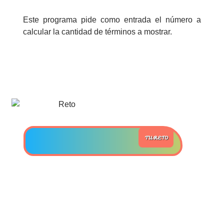
Este programa pide como entrada el número a
>> Ingresar YA a este tutorial
calcular la cantidad de términos a mostrar.
Estructuras de Datos II
[Ingresar]
Ver/Ocultar temario
Axiomatización Ξ Tablas de decisión
Ξ Polinomios como listas ligadas Ξ
TU RETO
Pilas como lista ligada Ξ Colas
como lista ligada Ξ Arreglos en
memoria Ξ Matrices dispersas en
vector y lista ligada Ξ Árboles
binarios Ξ Árboles AVL Ξ Grafos Ξ
Tratamiento de archivos.