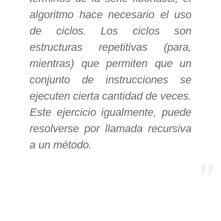
algoritmo hace necesario el uso
>> Ingresar YA a este tutorial
de ciclos. Los ciclos son
estructuras repetitivas (para,
Estructuras de Datos I
mientras) que permiten que un
[Ingresar]
conjunto de instrucciones se
Ver/Ocultar temario
ejecuten cierta cantidad de veces.
Este ejercicio igualmente, puede
Algoritmos eficientes Ξ
Representación de polinomios Ξ
resolverse por llamada recursiva
POO Ξ Manejo de pilas (stack) Ξ
a un método.
Manejo de colas (queue) Ξ Listas
ligadas (LSL, LSLC, LDL, LDLC) Ξ
Matrices dispersas Ξ
Representación de árboles Ξ
Representación de grafos.