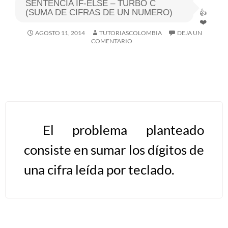
SENTENCIA IF-ELSE – TURBO C
(SUMA DE CIFRAS DE UN NUMERO)
Algoritmos I [Ingresar]
AGOSTO 11, 2014
TUTORIASCOLOMBIA
DEJA UN
COMENTARIO
Ver/Ocultar temario
Breve historia Ξ Operadores lógicos
Ξ Operadores de relación Ξ
Variables Ξ Estructura de un
algoritmo Ξ Expresiones aritméticas
Ξ Enunciado lectura/escritura Ξ
El problema planteado
Enunciado de decisión (sentencias
consiste en sumar los dígitos de
condicionales) Ξ Estructuras
una cifra leída por teclado.
repetitivas (ciclo para, ciclo mientras,
ciclo haga-mientras) Ξ Ejercicios.
>> Ingresar YA a este tutorial