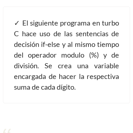
Algoritmos II [Ingresar]
El siguiente programa en turbo
Ver/Ocultar temario
C hace uso de las sentencias de
Prueba de escritorio Ξ Manejo
decisión if-else y al mismo tiempo
cadenas de texto Ξ Funciones con
del operador modulo (%) y de
cadenas Ξ Procedimientos Ξ
división. Se crea una variable
Funciones Ξ Recursión Ξ Arreglos
unidimensionales (vectores) Ξ
encargada de hacer la respectiva
Arreglos bidimensionales (matrices)
suma de cada dígito.
Ξ Arreglos multidimensionales Ξ
Métodos de ordenamiento (burbuja,
selección, inserción, shell) Ξ
Métodos de búsqueda (secuencial,
binaria).