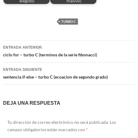
elegido)
masivo)
TURBO C
Navegación
ENTRADA ANTERIOR
de
ciclo for – turbo C (terminos de la serie fibonacci)
entradas
ENTRADA SIGUIENTE
sentencia if-else – turbo C (ecuacion de segundo grado)
DEJA UNA RESPUESTA
Tu dirección de correo electrónico no será publicada.
Los
campos obligatorios están marcados con
*