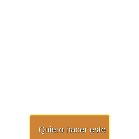
>> Ingresar YA a este tutorial
Matemáticas Básicas y
Elementales
Matemáticas
Elementales [Ingresar]
Ver/Ocultar temario
Quiero hacer este
La numeración Ξ Los números Ξ El