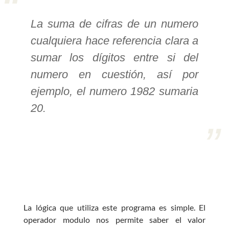
>> Ingresar YA a este tutorial
La suma de cifras de un numero
cualquiera hace referencia clara a
Estructuras de Datos I
sumar los dígitos entre si del
[Ingresar]
numero en cuestión, así por
ejemplo, el numero 1982 sumaria
Ver/Ocultar temario
20.
Algoritmos eficientes Ξ
Representación de polinomios Ξ
POO Ξ Manejo de pilas (stack) Ξ
Manejo de colas (queue) Ξ Listas
ligadas (LSL, LSLC, LDL, LDLC) Ξ
Matrices dispersas Ξ
Representación de árboles Ξ
La lógica que utiliza este programa es simple. El
Representación de grafos.
operador modulo nos permite saber el valor