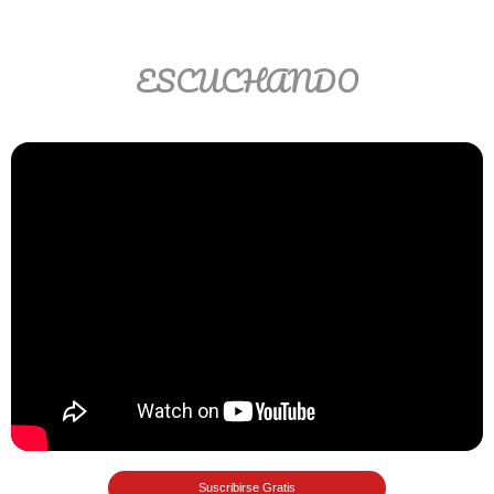
Matemáticas Básicas II
[Ingresar]
ESCUCHANDO
Ver/Ocultar temario
La relación Ξ Aplicación de la
relación Ξ La función matemática Ξ
Funciones polinómicas Ξ La función
lineal Ξ Funciones algebraicas Ξ
Simplificación de fracciones
algebraicas Ξ Fracciones complejas
Ξ Ecuaciones de primer grado Ξ
Ecuaciones fraccionarias Ξ
Ecuaciones racionales Ξ La
combinación Ξ La permutación Ξ
Aplicación de la combinación y la
Suscribirse Gratis
permutación.