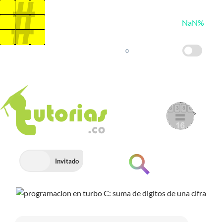
×
Saltar
al
NaN%
contenido
0
"Encamina
tus
Metas"
Invitado
PROGRAMACIÓN EN C
Buscar
Fundamentos de
Desarrollo de Software