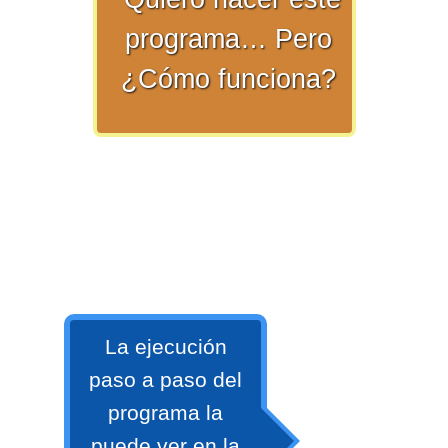
programa… Pero
>> Ingresar YA a este tutorial
¿Cómo funciona?
Matemáticas Básicas y
Elementales
Matemáticas
La ejecución
Elementales [Ingresar]
paso a paso del
Ver/Ocultar temario
programa la
La numeración Ξ Los números Ξ El
puede ver en la