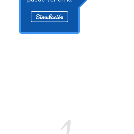
numeral 0 y 1 Ξ Los números
naturales (N) Ξ Operaciones con
Simulación
naturales Ξ Los números enteros (Z)
Ξ Operaciones con enteros Ξ Los
números racionales (Q) Ξ
Operaciones con racionales Ξ Los
números irracionales (Q') Ξ
Operaciones con irracionales Ξ
Porcentajes.
>> Ingresar YA a este tutorial
Matemáticas Básicas I
[Ingresar]