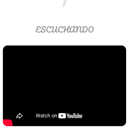
Ver/Ocultar temario
Propiedades de los reales (R) Ξ
Aplicación y operaciones con los
ESCUCHANDO
reales (R) Ξ Propiedades de los
radicales Ξ Aplicación y operación
con los radicales Ξ Expresiones
algebraicas Ξ Operaciones con
polinomios Ξ Productos notables Ξ
Factorización Ξ Ejercicios
factorización Ξ División de
polinomios Ξ Método cociente
residuo Ξ División sintética.
>> Ingresar YA a este tutorial