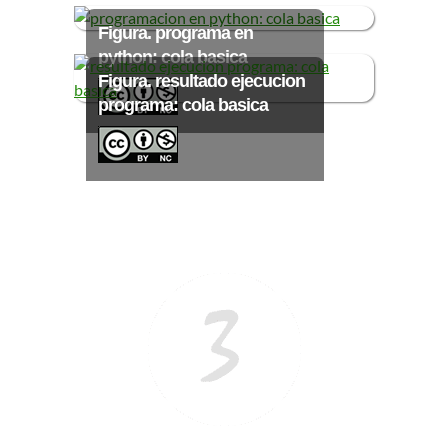
Figura. programa en
python: cola basica
>> Ingresar YA a este tutorial
Figura. resultado ejecucion
programa: cola basica
Matemáticas Básicas III
[Ingresar]
Ver/Ocultar temario
Funciones polinómicas Ξ Función
polinómica cuadrática Ξ Aplicación
funciones cuadráticas Ξ Números
complejos Ξ Operaciones con
números complejos Ξ
Representación de números
complejos Ξ Ecuaciones cuadráticas