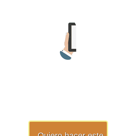
>> Ingresar YA a este tutorial
Estructuras de Datos II
[Ingresar]
Ver/Ocultar temario
Axiomatización Ξ Tablas de decisión
Ξ Polinomios como listas ligadas Ξ
Pilas como lista ligada Ξ Colas
como lista ligada Ξ Arreglos en
memoria Ξ Matrices dispersas en
vector y lista ligada Ξ Árboles
binarios Ξ Árboles AVL Ξ Grafos Ξ
Tratamiento de archivos.
Quiero hacer este