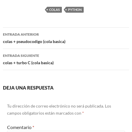
COLAS
PYTHON
Navegación
ENTRADA ANTERIOR
de
colas + pseudocodigo (cola basica)
entradas
ENTRADA SIGUIENTE
colas + turbo C (cola basica)
DEJA UNA RESPUESTA
Tu dirección de correo electrónico no será publicada.
Los
campos obligatorios están marcados con
*
Comentario
*