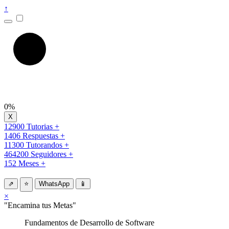
↑
0%
12900 Tutorias +
1406 Respuestas +
11300 Tutorandos +
464200 Seguidores +
152 Meses +
⇗
⭐
WhatsApp
📱
×
"Encamina tus Metas"
Fundamentos de Desarrollo de Software