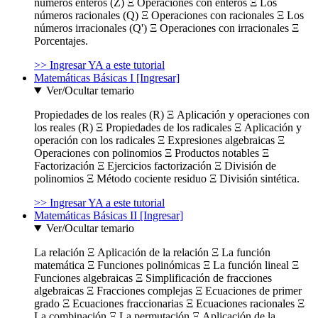
números enteros (Z) Ξ Operaciones con enteros Ξ Los
números racionales (Q) Ξ Operaciones con racionales Ξ Los
números irracionales (Q') Ξ Operaciones con irracionales Ξ
Porcentajes.
>> Ingresar YA a este tutorial
Matemáticas Básicas I [Ingresar]
Ver/Ocultar temario
Propiedades de los reales (R) Ξ Aplicación y operaciones con
los reales (R) Ξ Propiedades de los radicales Ξ Aplicación y
operación con los radicales Ξ Expresiones algebraicas Ξ
Operaciones con polinomios Ξ Productos notables Ξ
Factorización Ξ Ejercicios factorización Ξ División de
polinomios Ξ Método cociente residuo Ξ División sintética.
>> Ingresar YA a este tutorial
Matemáticas Básicas II [Ingresar]
Ver/Ocultar temario
La relación Ξ Aplicación de la relación Ξ La función
matemática Ξ Funciones polinómicas Ξ La función lineal Ξ
Funciones algebraicas Ξ Simplificación de fracciones
algebraicas Ξ Fracciones complejas Ξ Ecuaciones de primer
grado Ξ Ecuaciones fraccionarias Ξ Ecuaciones racionales Ξ
La combinación Ξ La permutación Ξ Aplicación de la