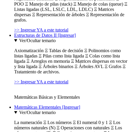
POO Ξ Manejo de pilas (stack) Ξ Manejo de colas (queue) Ξ
Listas ligadas (LSL, LSLC, LDL, LDLC) Ξ Matrices
dispersas Ξ Representación de árboles Ξ Representación de
grafos.
>> Ingresar YA a este tutorial
Estructuras de Datos II [Ingresar]
Ver/Ocultar temario
Axiomatización Ξ Tablas de decisión Ξ Polinomios como
listas ligadas Ξ Pilas como lista ligada Ξ Colas como lista
ligada Ξ Arreglos en memoria Ξ Matrices dispersas en vector
y lista ligada Ξ Árboles binarios Ξ Árboles AVL Ξ Grafos Ξ
Tratamiento de archivos.
>> Ingresar YA a este tutorial
Matemáticas Básicas y Elementales
Matemáticas Elementales [Ingresar]
Ver/Ocultar temario
La numeración Ξ Los números Ξ El numeral 0 y 1 Ξ Los
números naturales (N) Ξ Operaciones con naturales Ξ Los