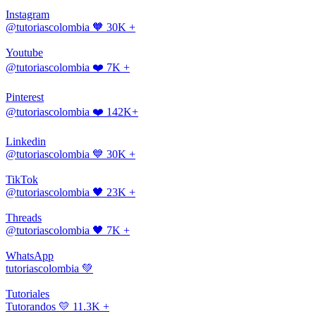
Instagram
@tutoriascolombia
🧡 30K +
Youtube
@tutoriascolombia
❤️ 7K +
Pinterest
@tutoriascolombia
❤️ 142K+
Linkedin
@tutoriascolombia
💙 30K +
TikTok
@tutoriascolombia
🖤 23K +
Threads
@tutoriascolombia
🖤 7K +
WhatsApp
tutoriascolombia
💚
Tutoriales
Tutorandos
💛 11.3K +