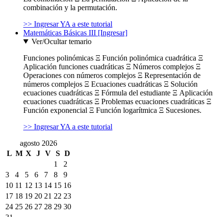
combinación y la permutación.
>> Ingresar YA a este tutorial
Matemáticas Básicas III [Ingresar]
Ver/Ocultar temario
Funciones polinómicas Ξ Función polinómica cuadrática Ξ
Aplicación funciones cuadráticas Ξ Números complejos Ξ
Operaciones con números complejos Ξ Representación de
números complejos Ξ Ecuaciones cuadráticas Ξ Solución
ecuaciones cuadráticas Ξ Fórmula del estudiante Ξ Aplicación
ecuaciones cuadráticas Ξ Problemas ecuaciones cuadráticas Ξ
Función exponencial Ξ Función logarítmica Ξ Sucesiones.
>> Ingresar YA a este tutorial
agosto 2026
L
M
X
J
V
S
D
1
2
3
4
5
6
7
8
9
10
11
12
13
14
15
16
17
18
19
20
21
22
23
24
25
26
27
28
29
30