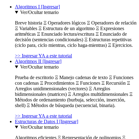
Algoritmos I [Ingresar]
Ver/Ocultar temario
Breve historia Ξ Operadores lógicos Ξ Operadores de relación
Ξ Variables Ξ Estructura de un algoritmo Ξ Expresiones
aritméticas Ξ Enunciado lectura/escritura Ξ Enunciado de
decisión (sentencias condicionales) Ξ Estructuras repetitivas
(ciclo para, ciclo mientras, ciclo haga-mientras) Ξ Ejercicios.
>> Ingresar YA a este tutorial
Algoritmos II [Ingresar]
Ver/Ocultar temario
Prueba de escritorio Ξ Manejo cadenas de texto Ξ Funciones
con cadenas Ξ Procedimientos Ξ Funciones Ξ Recursión Ξ
Arreglos unidimensionales (vectores) Ξ Arreglos
bidimensionales (matrices) Ξ Arreglos multidimensionales Ξ
Métodos de ordenamiento (burbuja, selección, inserción,
shell) Ξ Métodos de búsqueda (secuencial, binaria).
>> Ingresar YA a este tutorial
Estructuras de Datos I [Ingresar]
Ver/Ocultar temario
Algoritmos eficientes Ξ Representación de polinomios Ξ