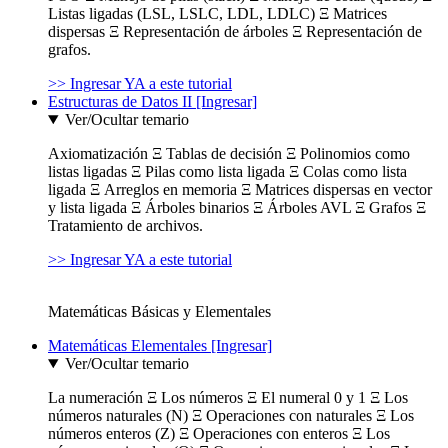
Listas ligadas (LSL, LSLC, LDL, LDLC) Ξ Matrices
dispersas Ξ Representación de árboles Ξ Representación de
grafos.
>> Ingresar YA a este tutorial
Estructuras de Datos II [Ingresar]
Ver/Ocultar temario
Axiomatización Ξ Tablas de decisión Ξ Polinomios como
listas ligadas Ξ Pilas como lista ligada Ξ Colas como lista
ligada Ξ Arreglos en memoria Ξ Matrices dispersas en vector
y lista ligada Ξ Árboles binarios Ξ Árboles AVL Ξ Grafos Ξ
Tratamiento de archivos.
>> Ingresar YA a este tutorial
Matemáticas Básicas y Elementales
Matemáticas Elementales [Ingresar]
Ver/Ocultar temario
La numeración Ξ Los números Ξ El numeral 0 y 1 Ξ Los
números naturales (N) Ξ Operaciones con naturales Ξ Los
números enteros (Z) Ξ Operaciones con enteros Ξ Los