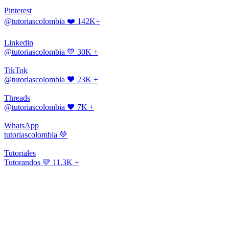
Pinterest
@tutoriascolombia
❤️ 142K+
Linkedin
@tutoriascolombia
💙 30K +
TikTok
@tutoriascolombia
🖤 23K +
Threads
@tutoriascolombia
🖤 7K +
WhatsApp
tutoriascolombia
💚
Tutoriales
Tutorandos
💛 11.3K +