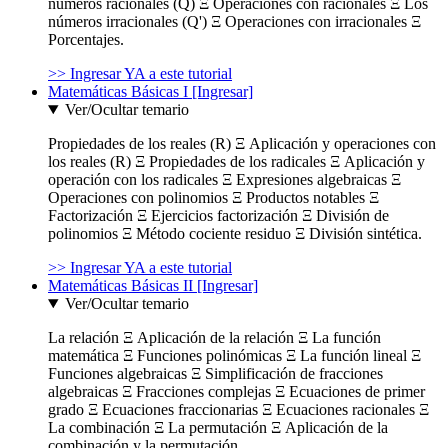
números racionales (Q) Ξ Operaciones con racionales Ξ Los
números irracionales (Q') Ξ Operaciones con irracionales Ξ
Porcentajes.
>> Ingresar YA a este tutorial
Matemáticas Básicas I [Ingresar]
Ver/Ocultar temario
Propiedades de los reales (R) Ξ Aplicación y operaciones con
los reales (R) Ξ Propiedades de los radicales Ξ Aplicación y
operación con los radicales Ξ Expresiones algebraicas Ξ
Operaciones con polinomios Ξ Productos notables Ξ
Factorización Ξ Ejercicios factorización Ξ División de
polinomios Ξ Método cociente residuo Ξ División sintética.
>> Ingresar YA a este tutorial
Matemáticas Básicas II [Ingresar]
Ver/Ocultar temario
La relación Ξ Aplicación de la relación Ξ La función
matemática Ξ Funciones polinómicas Ξ La función lineal Ξ
Funciones algebraicas Ξ Simplificación de fracciones
algebraicas Ξ Fracciones complejas Ξ Ecuaciones de primer
grado Ξ Ecuaciones fraccionarias Ξ Ecuaciones racionales Ξ
La combinación Ξ La permutación Ξ Aplicación de la
combinación y la permutación.