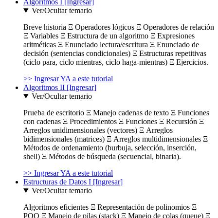
Algoritmos I [Ingresar]
Ver/Ocultar temario
Breve historia Ξ Operadores lógicos Ξ Operadores de relación
Ξ Variables Ξ Estructura de un algoritmo Ξ Expresiones
aritméticas Ξ Enunciado lectura/escritura Ξ Enunciado de
decisión (sentencias condicionales) Ξ Estructuras repetitivas
(ciclo para, ciclo mientras, ciclo haga-mientras) Ξ Ejercicios.
>> Ingresar YA a este tutorial
Algoritmos II [Ingresar]
Ver/Ocultar temario
Prueba de escritorio Ξ Manejo cadenas de texto Ξ Funciones
con cadenas Ξ Procedimientos Ξ Funciones Ξ Recursión Ξ
Arreglos unidimensionales (vectores) Ξ Arreglos
bidimensionales (matrices) Ξ Arreglos multidimensionales Ξ
Métodos de ordenamiento (burbuja, selección, inserción,
shell) Ξ Métodos de búsqueda (secuencial, binaria).
>> Ingresar YA a este tutorial
Estructuras de Datos I [Ingresar]
Ver/Ocultar temario
Algoritmos eficientes Ξ Representación de polinomios Ξ
POO Ξ Manejo de pilas (stack) Ξ Manejo de colas (queue) Ξ