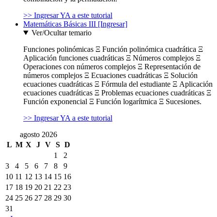
>> Ingresar YA a este tutorial
Matemáticas Básicas III [Ingresar]
Ver/Ocultar temario
Funciones polinómicas Ξ Función polinómica cuadrática Ξ
Aplicación funciones cuadráticas Ξ Números complejos Ξ
Operaciones con números complejos Ξ Representación de
números complejos Ξ Ecuaciones cuadráticas Ξ Solución
ecuaciones cuadráticas Ξ Fórmula del estudiante Ξ Aplicación
ecuaciones cuadráticas Ξ Problemas ecuaciones cuadráticas Ξ
Función exponencial Ξ Función logarítmica Ξ Sucesiones.
>> Ingresar YA a este tutorial
agosto 2026
L
M
X
J
V
S
D
1
2
3
4
5
6
7
8
9
10
11
12
13
14
15
16
17
18
19
20
21
22
23
24
25
26
27
28
29
30
31