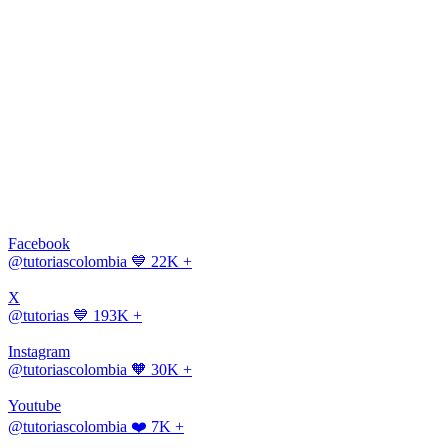
Facebook
@tutoriascolombia
💙 22K +
X
@tutorias
💙 193K +
Instagram
@tutoriascolombia
🧡 30K +
Youtube
@tutoriascolombia
❤️ 7K +