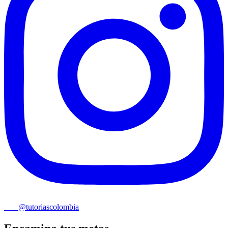
@tutoriascolombia