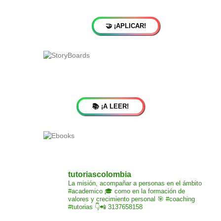
🤝 ¡APLICAR!
📚 ¡A LEER!
tutoriascolombia
La misión,
acompañar a personas
en el ámbito
#academico 🎓
como en la formación de
valores y crecimiento
personal 🎯 #coaching
#tutorias
👇📲 3137658158