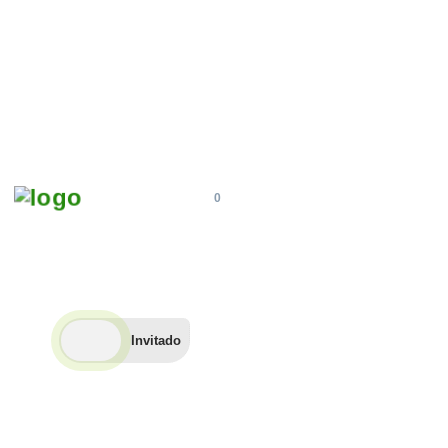
×
Saltar
al
contenido
0
"Encamina
tus
Metas"
Invitado
Buscar
Fundamentos de
Encamina tus metas
Desarrollo de Software