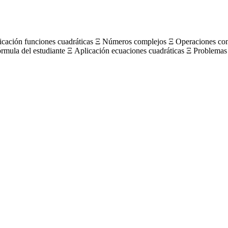
licación funciones cuadráticas Ξ Números complejos Ξ Operaciones c
órmula del estudiante Ξ Aplicación ecuaciones cuadráticas Ξ Problemas