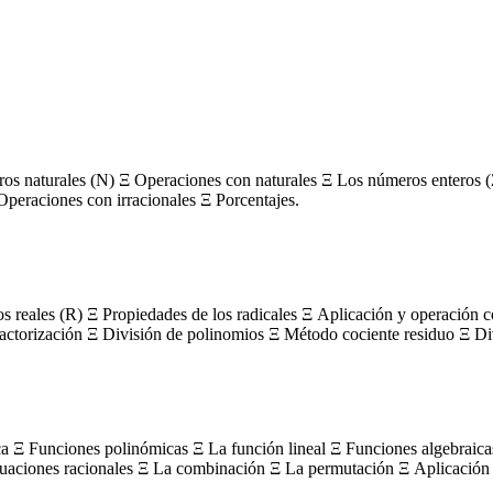
s naturales (N) Ξ Operaciones con naturales Ξ Los números enteros (
Operaciones con irracionales Ξ Porcentajes.
os reales (R) Ξ Propiedades de los radicales Ξ Aplicación y operación 
actorización Ξ División de polinomios Ξ Método cociente residuo Ξ Divi
ca Ξ Funciones polinómicas Ξ La función lineal Ξ Funciones algebraica
uaciones racionales Ξ La combinación Ξ La permutación Ξ Aplicación 