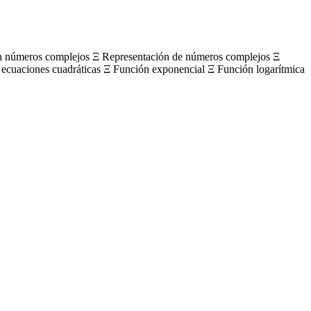
on números complejos Ξ Representación de números complejos Ξ
 ecuaciones cuadráticas Ξ Función exponencial Ξ Función logarítmica