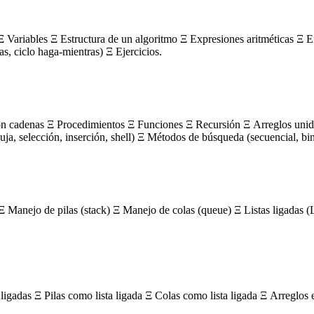
 Variables Ξ Estructura de un algoritmo Ξ Expresiones aritméticas Ξ E
ras, ciclo haga-mientras) Ξ Ejercicios.
on cadenas Ξ Procedimientos Ξ Funciones Ξ Recursión Ξ Arreglos unidi
, selección, inserción, shell) Ξ Métodos de búsqueda (secuencial, bin
Ξ Manejo de pilas (stack) Ξ Manejo de colas (queue) Ξ Listas ligada
igadas Ξ Pilas como lista ligada Ξ Colas como lista ligada Ξ Arreglos 