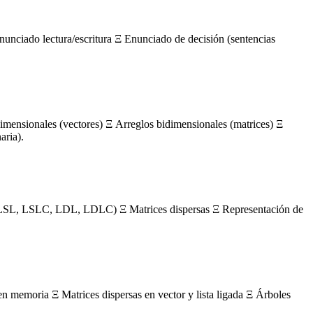
nunciado lectura/escritura Ξ Enunciado de decisión (sentencias
mensionales (vectores) Ξ Arreglos bidimensionales (matrices) Ξ
aria).
s (LSL, LSLC, LDL, LDLC) Ξ Matrices dispersas Ξ Representación de
en memoria Ξ Matrices dispersas en vector y lista ligada Ξ Árboles