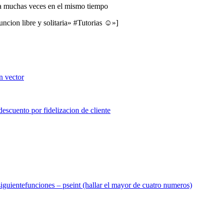
da muchas veces en el mismo tiempo
uncion libre y solitaria» #Tutorias ☺»]
iguiente
funciones – pseint (hallar el mayor de cuatro numeros)