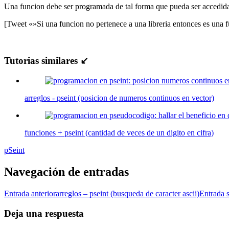
Una funcion debe ser programada de tal forma que pueda ser accedi
[Tweet «»Si una funcion no pertenece a una libreria entonces es una f
Tutorias similares ↙
arreglos - pseint (posicion de numeros continuos en vector)
funciones + pseint (cantidad de veces de un digito en cifra)
pSeint
Navegación de entradas
Entrada anterior
arreglos – pseint (busqueda de caracter ascii)
Entrada s
Deja una respuesta