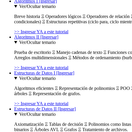
Algoritmos I [Ingresar]
Ver/Ocultar temario
Breve historia Ξ Operadores lógicos Ξ Operadores de relación Ξ
condicionales) Ξ Estructuras repetitivas (ciclo para, ciclo mient
>> Ingresar YA a este tutorial
Algoritmos II [Ingresar]
Ver/Ocultar temario
Prueba de escritorio Ξ Manejo cadenas de texto Ξ Funciones c
Arreglos multidimensionales Ξ Métodos de ordenamiento (burbuja
>> Ingresar YA a este tutorial
Estructuras de Datos I [Ingresar]
Ver/Ocultar temario
Algoritmos eficientes Ξ Representación de polinomios Ξ POO 
árboles Ξ Representación de grafos.
>> Ingresar YA a este tutorial
Estructuras de Datos II [Ingresar]
Ver/Ocultar temario
Axiomatización Ξ Tablas de decisión Ξ Polinomios como listas l
binarios Ξ Árboles AVL Ξ Grafos Ξ Tratamiento de archivos.