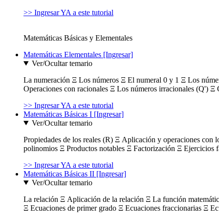
>> Ingresar YA a este tutorial
Matemáticas Básicas y Elementales
Matemáticas Elementales [Ingresar]
Ver/Ocultar temario
La numeración Ξ Los números Ξ El numeral 0 y 1 Ξ Los número
Operaciones con racionales Ξ Los números irracionales (Q') Ξ 
>> Ingresar YA a este tutorial
Matemáticas Básicas I [Ingresar]
Ver/Ocultar temario
Propiedades de los reales (R) Ξ Aplicación y operaciones con l
polinomios Ξ Productos notables Ξ Factorización Ξ Ejercicios f
>> Ingresar YA a este tutorial
Matemáticas Básicas II [Ingresar]
Ver/Ocultar temario
La relación Ξ Aplicación de la relación Ξ La función matemáti
Ξ Ecuaciones de primer grado Ξ Ecuaciones fraccionarias Ξ Ec