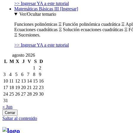
>> Ingresar YA a este tutorial
Matemáticas Básicas III [Ingresar]
Ver/Ocultar temario
Funciones polinómicas Ξ Función polinómica cuadrática Ξ Ap
Ecuaciones cuadráticas Ξ Solución ecuaciones cuadráticas Ξ F
Ξ Sucesiones.
>> Ingresar YA a este tutorial
agosto 2026
L
M
X
J
V
S
D
1
2
3
4
5
6
7
8
9
10
11
12
13
14
15
16
17
18
19
20
21
22
23
24
25
26
27
28
29
30
31
« Jun
Cerrar
Saltar al contenido