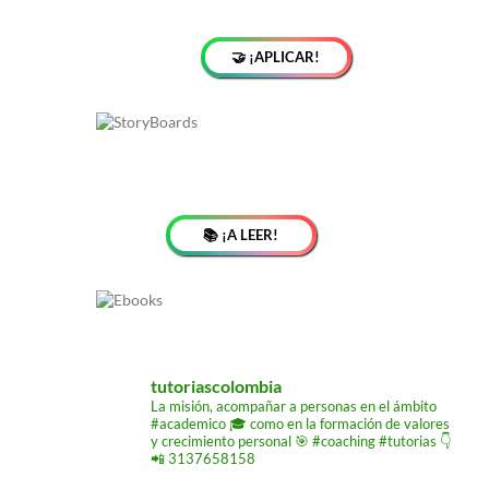
🤝 ¡APLICAR!
📚 ¡A LEER!
tutoriascolombia
La misión,
acompañar a personas
en el ámbito
#academico 🎓
como en la formación de
valores
y crecimiento
personal 🎯 #coaching #tutorias
👇
📲 3137658158