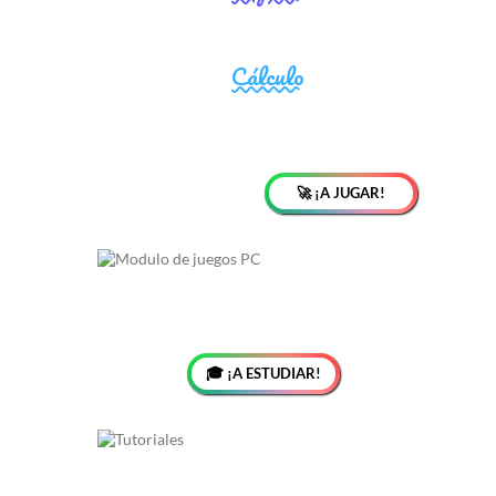
🚀 ¡A JUGAR!
🎓 ¡A ESTUDIAR!