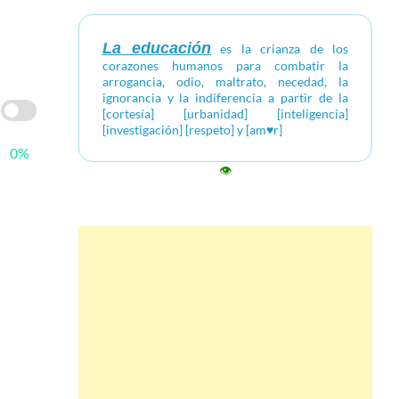
La educación
es la crianza de los
corazones humanos para combatir la
arrogancia, odio, maltrato, necedad, la
ignorancia y la indiferencia a partir de la
[cortesía] [urbanidad] [inteligencia]
[investigación] [respeto] y [am♥r]
0%
👁