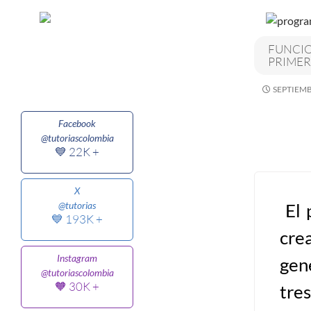
Algoritmos I [Ingresar]
FUNCIO
PRIMER
Ver/Ocultar temario
SEPTIEMB
Breve historia Ξ Operadores lógicos
Ξ Operadores de relación Ξ
Facebook
Variables Ξ Estructura de un
@tutoriascolombia
algoritmo Ξ Expresiones aritméticas
💙 22K +
Ξ Enunciado lectura/escritura Ξ
Enunciado de decisión (sentencias
X
El 
@tutorias
condicionales) Ξ Estructuras
💙 193K +
repetitivas (ciclo para, ciclo mientras,
cre
ciclo haga-mientras) Ξ Ejercicios.
Instagram
gen
@tutoriascolombia
🧡 30K +
tre
>> Ingresar YA a este tutorial