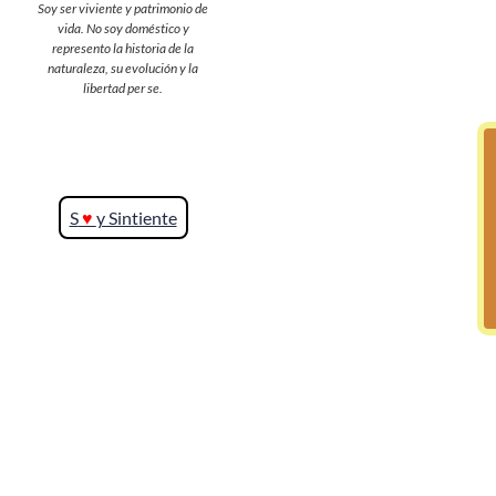
Soy ser viviente y patrimonio de
vida. No soy doméstico y
represento la historia de la
>> Ingresar YA a este tutorial
naturaleza, su evolución y la
libertad per se.
S
♥
y Sintiente
Matemáticas Básicas y
Elementales
Matemáticas
Elementales [Ingresar]
Ver/Ocultar temario
La numeración Ξ Los números Ξ El