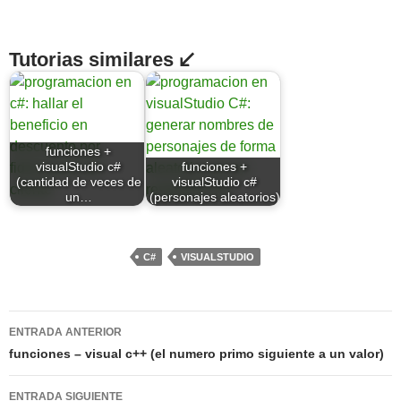
Tutorias similares ↙
funciones +
visualStudio c#
funciones +
(cantidad de veces de
visualStudio c#
un…
(personajes aleatorios)
C#
VISUALSTUDIO
Navegación
ENTRADA ANTERIOR
de
funciones – visual c++ (el numero primo siguiente a un valor)
entradas
ENTRADA SIGUIENTE