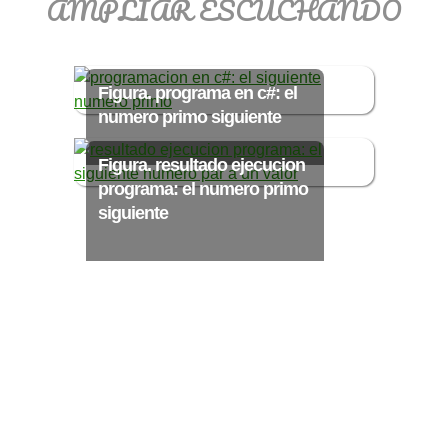
AMPLIAR ESCUCHANDO
>> Ingresar YA a este tutorial
Figura. programa en c#: el
numero primo siguiente
Matemáticas Básicas
Figura. resultado ejecucion
III [Ingresar]
programa: el numero primo
siguiente
Ver/Ocultar temario
Funciones polinómicas Ξ Función
polinómica cuadrática Ξ Aplicación
funciones cuadráticas Ξ Números
complejos Ξ Operaciones con
números complejos Ξ
Representación de números
complejos Ξ Ecuaciones cuadráticas