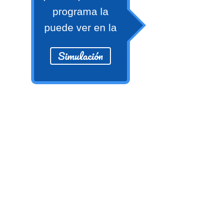
numeral 0 y 1 Ξ Los números
programa la
naturales (N) Ξ Operaciones con
puede ver en la
naturales Ξ Los números enteros (Z)
Ξ Operaciones con enteros Ξ Los
Simulación
números racionales (Q) Ξ
Operaciones con racionales Ξ Los
números irracionales (Q') Ξ
Operaciones con irracionales Ξ
Porcentajes.
>> Ingresar YA a este tutorial
Matemáticas Básicas I
[Ingresar]