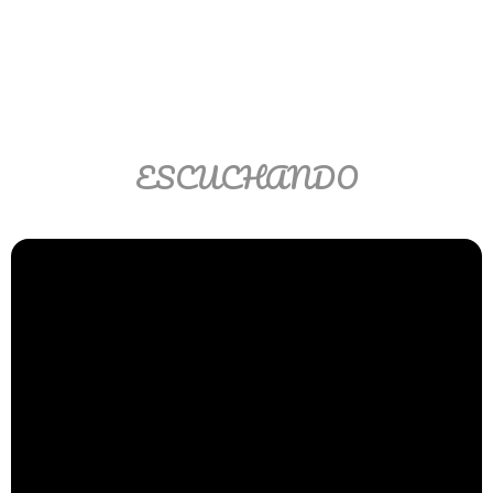
Ver/Ocultar temario
Propiedades de los reales (R) Ξ
Aplicación y operaciones con los
reales (R) Ξ Propiedades de los
radicales Ξ Aplicación y operación
ESCUCHANDO
con los radicales Ξ Expresiones
algebraicas Ξ Operaciones con
polinomios Ξ Productos notables Ξ
Factorización Ξ Ejercicios
factorización Ξ División de
polinomios Ξ Método cociente
residuo Ξ División sintética.
>> Ingresar YA a este tutorial