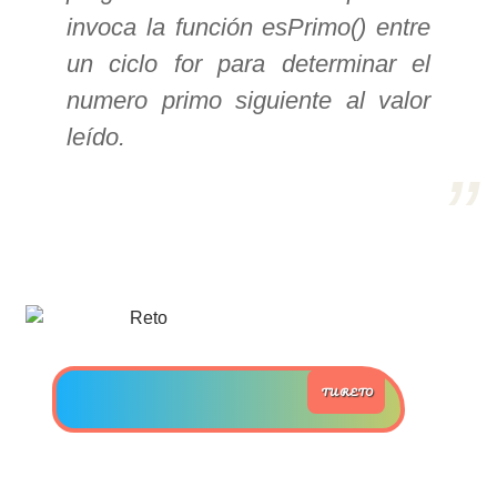
invoca la función esPrimo() entre
>> Ingresar YA a este tutorial
un ciclo for para determinar el
numero primo siguiente al valor
Estructuras de Datos I
leído.
[Ingresar]
Ver/Ocultar temario
Algoritmos eficientes Ξ
Representación de polinomios Ξ
POO Ξ Manejo de pilas (stack) Ξ
Manejo de colas (queue) Ξ Listas
ligadas (LSL, LSLC, LDL, LDLC) Ξ
TU RETO
Matrices dispersas Ξ
Representación de árboles Ξ
Representación de grafos.