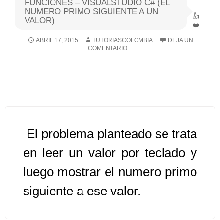
FUNCIONES – VISUALSTUDIO C# (EL
NUMERO PRIMO SIGUIENTE A UN
VALOR)
Algoritmos I [Ingresar]
ABRIL 17, 2015
TUTORIASCOLOMBIA
DEJA UN
Ver/Ocultar temario
COMENTARIO
Breve historia Ξ Operadores lógicos
Ξ Operadores de relación Ξ
Variables Ξ Estructura de un
algoritmo Ξ Expresiones aritméticas
Ξ Enunciado lectura/escritura Ξ
El problema planteado se trata
Enunciado de decisión (sentencias
condicionales) Ξ Estructuras
en leer un valor por teclado y
repetitivas (ciclo para, ciclo mientras,
luego mostrar el numero primo
ciclo haga-mientras) Ξ Ejercicios.
siguiente a ese valor.
>> Ingresar YA a este tutorial