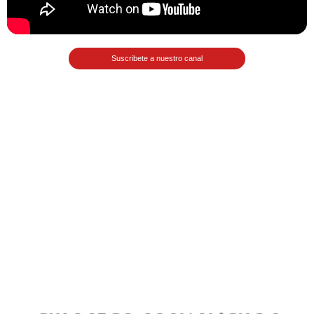
Matemáticas Básicas II
[Ingresar]
Suscribete a nuestro canal
Ver/Ocultar temario
La relación Ξ Aplicación de la
relación Ξ La función matemática Ξ
Funciones polinómicas Ξ La función
lineal Ξ Funciones algebraicas Ξ
Simplificación de fracciones
algebraicas Ξ Fracciones complejas
Ξ Ecuaciones de primer grado Ξ
Ecuaciones fraccionarias Ξ
Ecuaciones racionales Ξ La
combinación Ξ La permutación Ξ
Aplicación de la combinación y la
permutación.