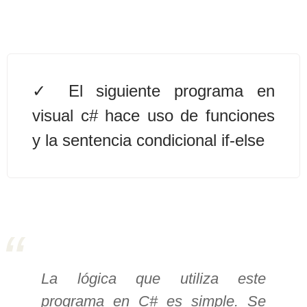
Algoritmos II [Ingresar]
Ver/Ocultar temario
El siguiente programa en
Prueba de escritorio Ξ Manejo
cadenas de texto Ξ Funciones con
visual c# hace uso de funciones
cadenas Ξ Procedimientos Ξ
y la sentencia condicional if-else
Funciones Ξ Recursión Ξ Arreglos
unidimensionales (vectores) Ξ
Arreglos bidimensionales (matrices)
Ξ Arreglos multidimensionales Ξ
Métodos de ordenamiento (burbuja,
selección, inserción, shell) Ξ
Métodos de búsqueda (secuencial,
La lógica que utiliza este
binaria).
programa en C# es simple. Se