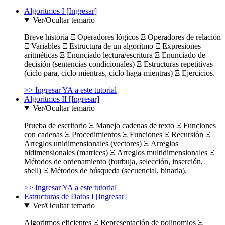
Algoritmos I [Ingresar]
Ver/Ocultar temario
Breve historia Ξ Operadores lógicos Ξ Operadores de relación
Ξ Variables Ξ Estructura de un algoritmo Ξ Expresiones
aritméticas Ξ Enunciado lectura/escritura Ξ Enunciado de
decisión (sentencias condicionales) Ξ Estructuras repetitivas
(ciclo para, ciclo mientras, ciclo haga-mientras) Ξ Ejercicios.
>> Ingresar YA a este tutorial
Algoritmos II [Ingresar]
Ver/Ocultar temario
Prueba de escritorio Ξ Manejo cadenas de texto Ξ Funciones
con cadenas Ξ Procedimientos Ξ Funciones Ξ Recursión Ξ
Arreglos unidimensionales (vectores) Ξ Arreglos
bidimensionales (matrices) Ξ Arreglos multidimensionales Ξ
Métodos de ordenamiento (burbuja, selección, inserción,
shell) Ξ Métodos de búsqueda (secuencial, binaria).
>> Ingresar YA a este tutorial
Estructuras de Datos I [Ingresar]
Ver/Ocultar temario
Algoritmos eficientes Ξ Representación de polinomios Ξ