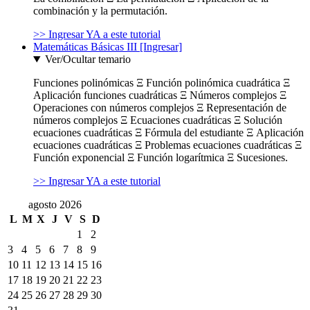
combinación y la permutación.
>> Ingresar YA a este tutorial
Matemáticas Básicas III [Ingresar]
Ver/Ocultar temario
Funciones polinómicas Ξ Función polinómica cuadrática Ξ
Aplicación funciones cuadráticas Ξ Números complejos Ξ
Operaciones con números complejos Ξ Representación de
números complejos Ξ Ecuaciones cuadráticas Ξ Solución
ecuaciones cuadráticas Ξ Fórmula del estudiante Ξ Aplicación
ecuaciones cuadráticas Ξ Problemas ecuaciones cuadráticas Ξ
Función exponencial Ξ Función logarítmica Ξ Sucesiones.
>> Ingresar YA a este tutorial
agosto 2026
L
M
X
J
V
S
D
1
2
3
4
5
6
7
8
9
10
11
12
13
14
15
16
17
18
19
20
21
22
23
24
25
26
27
28
29
30