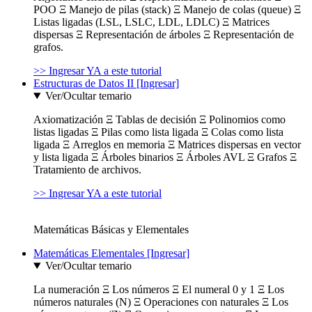
POO Ξ Manejo de pilas (stack) Ξ Manejo de colas (queue) Ξ
Listas ligadas (LSL, LSLC, LDL, LDLC) Ξ Matrices
dispersas Ξ Representación de árboles Ξ Representación de
grafos.
>> Ingresar YA a este tutorial
Estructuras de Datos II [Ingresar]
Ver/Ocultar temario
Axiomatización Ξ Tablas de decisión Ξ Polinomios como
listas ligadas Ξ Pilas como lista ligada Ξ Colas como lista
ligada Ξ Arreglos en memoria Ξ Matrices dispersas en vector
y lista ligada Ξ Árboles binarios Ξ Árboles AVL Ξ Grafos Ξ
Tratamiento de archivos.
>> Ingresar YA a este tutorial
Matemáticas Básicas y Elementales
Matemáticas Elementales [Ingresar]
Ver/Ocultar temario
La numeración Ξ Los números Ξ El numeral 0 y 1 Ξ Los
números naturales (N) Ξ Operaciones con naturales Ξ Los