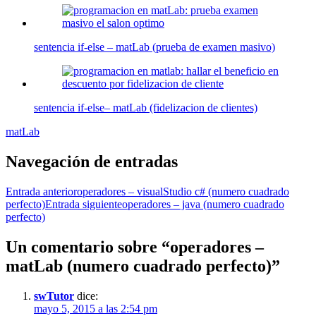
sentencia if-else – matLab (prueba de examen masivo)
sentencia if-else– matLab (fidelizacion de clientes)
matLab
Navegación de entradas
Entrada anterior
operadores – visualStudio c# (numero cuadrado
perfecto)
Entrada siguiente
operadores – java (numero cuadrado
perfecto)
Un comentario sobre “operadores –
matLab (numero cuadrado perfecto)”
swTutor
dice:
mayo 5, 2015 a las 2:54 pm