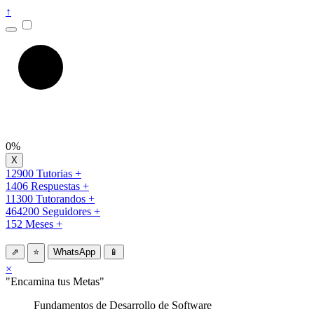
↑
0%
12900 Tutorias +
1406 Respuestas +
11300 Tutorandos +
464200 Seguidores +
152 Meses +
⇗
⭐
WhatsApp
📱
×
"Encamina tus Metas"
Fundamentos de Desarrollo de Software