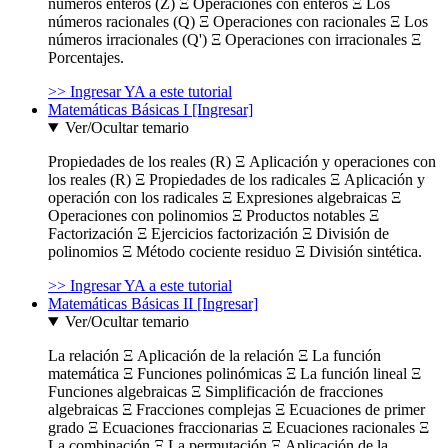
números enteros (Z) Ξ Operaciones con enteros Ξ Los
números racionales (Q) Ξ Operaciones con racionales Ξ Los
números irracionales (Q') Ξ Operaciones con irracionales Ξ
Porcentajes.
>> Ingresar YA a este tutorial
Matemáticas Básicas I [Ingresar]
Ver/Ocultar temario
Propiedades de los reales (R) Ξ Aplicación y operaciones con
los reales (R) Ξ Propiedades de los radicales Ξ Aplicación y
operación con los radicales Ξ Expresiones algebraicas Ξ
Operaciones con polinomios Ξ Productos notables Ξ
Factorización Ξ Ejercicios factorización Ξ División de
polinomios Ξ Método cociente residuo Ξ División sintética.
>> Ingresar YA a este tutorial
Matemáticas Básicas II [Ingresar]
Ver/Ocultar temario
La relación Ξ Aplicación de la relación Ξ La función
matemática Ξ Funciones polinómicas Ξ La función lineal Ξ
Funciones algebraicas Ξ Simplificación de fracciones
algebraicas Ξ Fracciones complejas Ξ Ecuaciones de primer
grado Ξ Ecuaciones fraccionarias Ξ Ecuaciones racionales Ξ
La combinación Ξ La permutación Ξ Aplicación de la