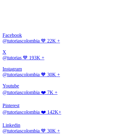
Facebook
@tutoriascolombia
💙 22K +
X
@tutorias
💙 193K +
Instagram
@tutoriascolombia
🧡 30K +
Youtube
@tutoriascolombia
❤️ 7K +
Pinterest
@tutoriascolombia
❤️ 142K+
Linkedin
@tutoriascolombia
💙 30K +