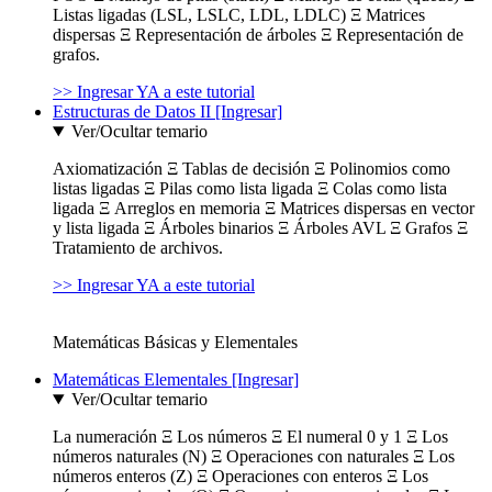
Listas ligadas (LSL, LSLC, LDL, LDLC) Ξ Matrices
dispersas Ξ Representación de árboles Ξ Representación de
grafos.
>> Ingresar YA a este tutorial
Estructuras de Datos II [Ingresar]
Ver/Ocultar temario
Axiomatización Ξ Tablas de decisión Ξ Polinomios como
listas ligadas Ξ Pilas como lista ligada Ξ Colas como lista
ligada Ξ Arreglos en memoria Ξ Matrices dispersas en vector
y lista ligada Ξ Árboles binarios Ξ Árboles AVL Ξ Grafos Ξ
Tratamiento de archivos.
>> Ingresar YA a este tutorial
Matemáticas Básicas y Elementales
Matemáticas Elementales [Ingresar]
Ver/Ocultar temario
La numeración Ξ Los números Ξ El numeral 0 y 1 Ξ Los
números naturales (N) Ξ Operaciones con naturales Ξ Los
números enteros (Z) Ξ Operaciones con enteros Ξ Los