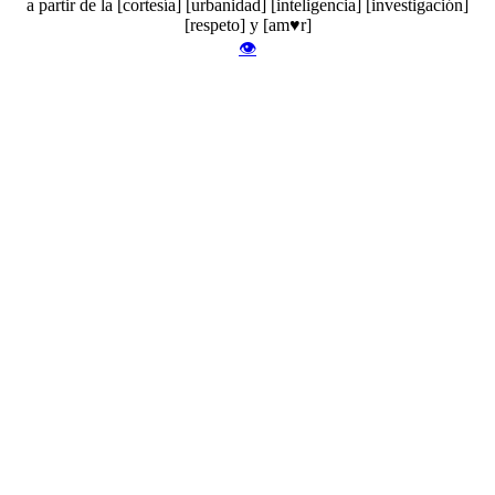
a partir de la [cortesía] [urbanidad] [inteligencia] [investigación]
[respeto] y [am♥r]
👁