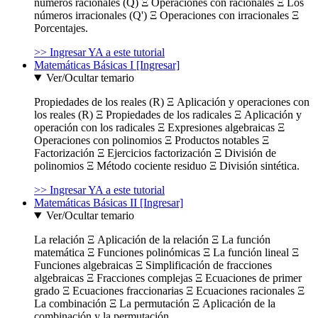
números racionales (Q) Ξ Operaciones con racionales Ξ Los
números irracionales (Q') Ξ Operaciones con irracionales Ξ
Porcentajes.
>> Ingresar YA a este tutorial
Matemáticas Básicas I [Ingresar]
Ver/Ocultar temario
Propiedades de los reales (R) Ξ Aplicación y operaciones con
los reales (R) Ξ Propiedades de los radicales Ξ Aplicación y
operación con los radicales Ξ Expresiones algebraicas Ξ
Operaciones con polinomios Ξ Productos notables Ξ
Factorización Ξ Ejercicios factorización Ξ División de
polinomios Ξ Método cociente residuo Ξ División sintética.
>> Ingresar YA a este tutorial
Matemáticas Básicas II [Ingresar]
Ver/Ocultar temario
La relación Ξ Aplicación de la relación Ξ La función
matemática Ξ Funciones polinómicas Ξ La función lineal Ξ
Funciones algebraicas Ξ Simplificación de fracciones
algebraicas Ξ Fracciones complejas Ξ Ecuaciones de primer
grado Ξ Ecuaciones fraccionarias Ξ Ecuaciones racionales Ξ
La combinación Ξ La permutación Ξ Aplicación de la
combinación y la permutación.