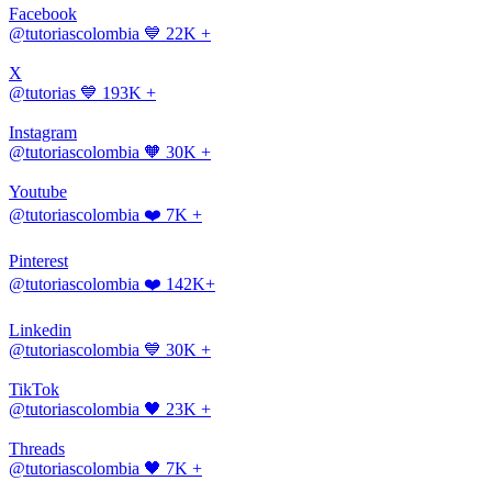
Facebook
@tutoriascolombia
💙 22K +
X
@tutorias
💙 193K +
Instagram
@tutoriascolombia
🧡 30K +
Youtube
@tutoriascolombia
❤️ 7K +
Pinterest
@tutoriascolombia
❤️ 142K+
Linkedin
@tutoriascolombia
💙 30K +
TikTok
@tutoriascolombia
🖤 23K +
Threads
@tutoriascolombia
🖤 7K +