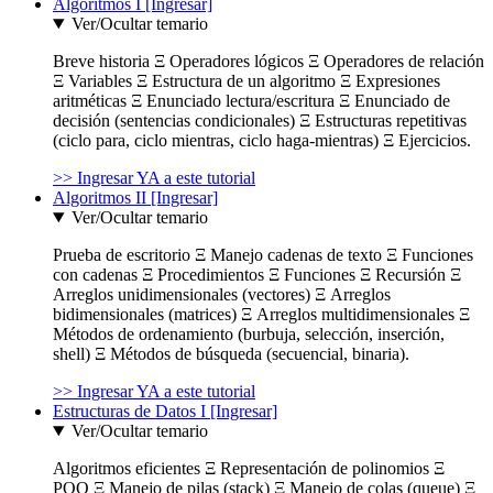
Algoritmos I [Ingresar]
Ver/Ocultar temario
Breve historia Ξ Operadores lógicos Ξ Operadores de relación
Ξ Variables Ξ Estructura de un algoritmo Ξ Expresiones
aritméticas Ξ Enunciado lectura/escritura Ξ Enunciado de
decisión (sentencias condicionales) Ξ Estructuras repetitivas
(ciclo para, ciclo mientras, ciclo haga-mientras) Ξ Ejercicios.
>> Ingresar YA a este tutorial
Algoritmos II [Ingresar]
Ver/Ocultar temario
Prueba de escritorio Ξ Manejo cadenas de texto Ξ Funciones
con cadenas Ξ Procedimientos Ξ Funciones Ξ Recursión Ξ
Arreglos unidimensionales (vectores) Ξ Arreglos
bidimensionales (matrices) Ξ Arreglos multidimensionales Ξ
Métodos de ordenamiento (burbuja, selección, inserción,
shell) Ξ Métodos de búsqueda (secuencial, binaria).
>> Ingresar YA a este tutorial
Estructuras de Datos I [Ingresar]
Ver/Ocultar temario
Algoritmos eficientes Ξ Representación de polinomios Ξ
POO Ξ Manejo de pilas (stack) Ξ Manejo de colas (queue) Ξ