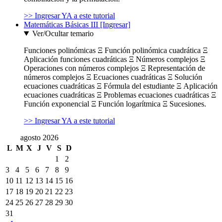
>> Ingresar YA a este tutorial
Matemáticas Básicas III [Ingresar]
Ver/Ocultar temario
Funciones polinómicas Ξ Función polinómica cuadrática Ξ
Aplicación funciones cuadráticas Ξ Números complejos Ξ
Operaciones con números complejos Ξ Representación de
números complejos Ξ Ecuaciones cuadráticas Ξ Solución
ecuaciones cuadráticas Ξ Fórmula del estudiante Ξ Aplicación
ecuaciones cuadráticas Ξ Problemas ecuaciones cuadráticas Ξ
Función exponencial Ξ Función logarítmica Ξ Sucesiones.
>> Ingresar YA a este tutorial
agosto 2026
L
M
X
J
V
S
D
1
2
3
4
5
6
7
8
9
10
11
12
13
14
15
16
17
18
19
20
21
22
23
24
25
26
27
28
29
30
31