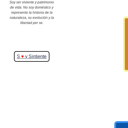
Soy ser viviente y patrimonio
de vida. No soy doméstico y
represento la historia de la
>> Ingresar YA a este tutorial
naturaleza, su evolución y la
libertad per se.
S
♥
y Sintiente
Matemáticas Básicas y
Elementales
Matemáticas
Elementales [Ingresar]
Ver/Ocultar temario
La numeración Ξ Los números Ξ El