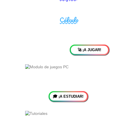
🚀 ¡A JUGAR!
🎓 ¡A ESTUDIAR!