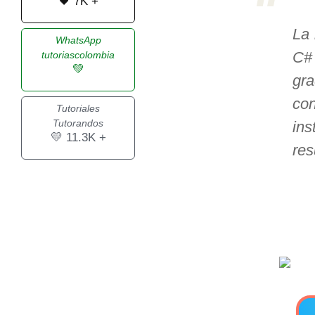
🖤 7K +
>> Ingresar YA a este tutorial
La 
WhatsApp
C# 
tutoriascolombia
💚
Estructuras de Datos I
gra
[Ingresar]
co
Tutoriales
Tutorandos
ins
Ver/Ocultar temario
💛 11.3K +
res
Algoritmos eficientes Ξ
Representación de polinomios Ξ
POO Ξ Manejo de pilas (stack) Ξ
Manejo de colas (queue) Ξ Listas
ligadas (LSL, LSLC, LDL, LDLC) Ξ
Matrices dispersas Ξ
Representación de árboles Ξ
Representación de grafos.