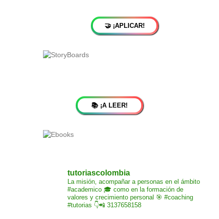
🤝 ¡APLICAR!
📚 ¡A LEER!
tutoriascolombia
La misión,
acompañar a personas
en el ámbito
#academico 🎓
como en la formación de
valores y crecimiento
personal 🎯 #coaching
#tutorias
👇📲 3137658158