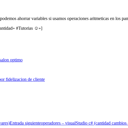
, podemos ahorrar variables si usamos operaciones aritmeticas en los pant
 cantidad» #Tutorias ☺»]
vares)
Entrada siguiente
operadores – visualStudio c# (cantidad cambios 