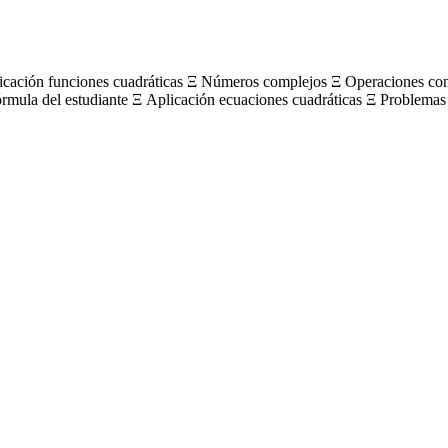
licación funciones cuadráticas Ξ Números complejos Ξ Operaciones c
órmula del estudiante Ξ Aplicación ecuaciones cuadráticas Ξ Problemas