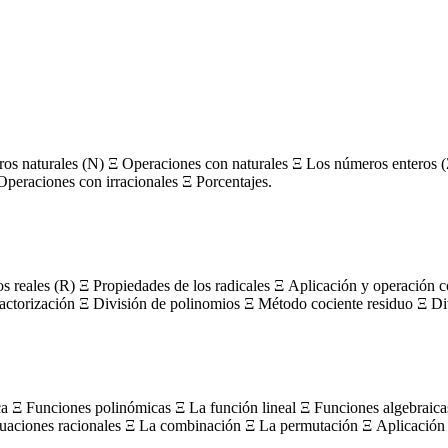
s naturales (N) Ξ Operaciones con naturales Ξ Los números enteros (
Operaciones con irracionales Ξ Porcentajes.
os reales (R) Ξ Propiedades de los radicales Ξ Aplicación y operación 
actorización Ξ División de polinomios Ξ Método cociente residuo Ξ Divi
ca Ξ Funciones polinómicas Ξ La función lineal Ξ Funciones algebraica
uaciones racionales Ξ La combinación Ξ La permutación Ξ Aplicación 