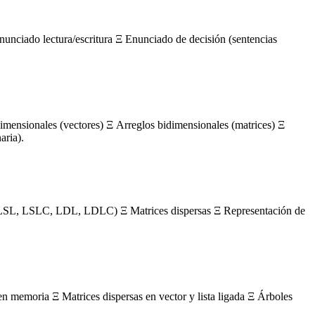
nunciado lectura/escritura Ξ Enunciado de decisión (sentencias
mensionales (vectores) Ξ Arreglos bidimensionales (matrices) Ξ
aria).
s (LSL, LSLC, LDL, LDLC) Ξ Matrices dispersas Ξ Representación de
en memoria Ξ Matrices dispersas en vector y lista ligada Ξ Árboles