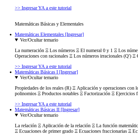
>> Ingresar YA a este tutorial
Matemáticas Básicas y Elementales
Matemáticas Elementales [Ingresar]
Ver/Ocultar temario
La numeración Ξ Los números Ξ El numeral 0 y 1 Ξ Los número
Operaciones con racionales Ξ Los números irracionales (Q') Ξ 
>> Ingresar YA a este tutorial
Matemáticas Básicas I [Ingresar]
Ver/Ocultar temario
Propiedades de los reales (R) Ξ Aplicación y operaciones con l
polinomios Ξ Productos notables Ξ Factorización Ξ Ejercicios f
>> Ingresar YA a este tutorial
Matemáticas Básicas II [Ingresar]
Ver/Ocultar temario
La relación Ξ Aplicación de la relación Ξ La función matemáti
Ξ Ecuaciones de primer grado Ξ Ecuaciones fraccionarias Ξ Ec