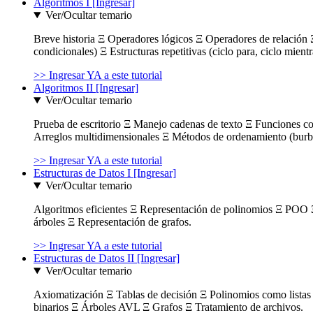
Algoritmos I [Ingresar]
Ver/Ocultar temario
Breve historia Ξ Operadores lógicos Ξ Operadores de relación Ξ
condicionales) Ξ Estructuras repetitivas (ciclo para, ciclo mient
>> Ingresar YA a este tutorial
Algoritmos II [Ingresar]
Ver/Ocultar temario
Prueba de escritorio Ξ Manejo cadenas de texto Ξ Funciones c
Arreglos multidimensionales Ξ Métodos de ordenamiento (burbuja
>> Ingresar YA a este tutorial
Estructuras de Datos I [Ingresar]
Ver/Ocultar temario
Algoritmos eficientes Ξ Representación de polinomios Ξ POO 
árboles Ξ Representación de grafos.
>> Ingresar YA a este tutorial
Estructuras de Datos II [Ingresar]
Ver/Ocultar temario
Axiomatización Ξ Tablas de decisión Ξ Polinomios como listas l
binarios Ξ Árboles AVL Ξ Grafos Ξ Tratamiento de archivos.