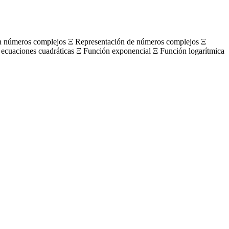
on números complejos Ξ Representación de números complejos Ξ
 ecuaciones cuadráticas Ξ Función exponencial Ξ Función logarítmica