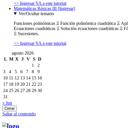
>> Ingresar YA a este tutorial
Matemáticas Básicas III [Ingresar]
Ver/Ocultar temario
Funciones polinómicas Ξ Función polinómica cuadrática Ξ Ap
Ecuaciones cuadráticas Ξ Solución ecuaciones cuadráticas Ξ F
Ξ Sucesiones.
>> Ingresar YA a este tutorial
agosto 2026
L
M
X
J
V
S
D
1
2
3
4
5
6
7
8
9
10
11
12
13
14
15
16
17
18
19
20
21
22
23
24
25
26
27
28
29
30
31
« Jun
Cerrar
Saltar al contenido