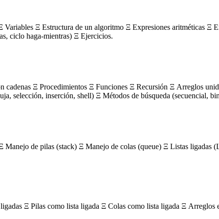
 Variables Ξ Estructura de un algoritmo Ξ Expresiones aritméticas Ξ E
ras, ciclo haga-mientras) Ξ Ejercicios.
on cadenas Ξ Procedimientos Ξ Funciones Ξ Recursión Ξ Arreglos unidi
, selección, inserción, shell) Ξ Métodos de búsqueda (secuencial, bin
Ξ Manejo de pilas (stack) Ξ Manejo de colas (queue) Ξ Listas ligada
igadas Ξ Pilas como lista ligada Ξ Colas como lista ligada Ξ Arreglos 