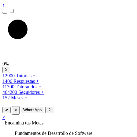
↑
0%
12900 Tutorias +
1406 Respuestas +
11300 Tutorandos +
464200 Seguidores +
152 Meses +
⇗
⭐
WhatsApp
📱
×
"Encamina tus Metas"
Fundamentos de Desarrollo de Software