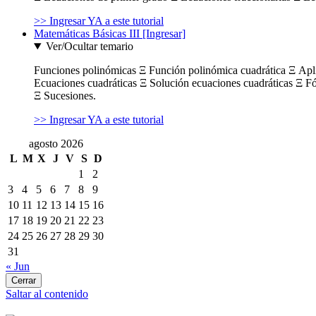
>> Ingresar YA a este tutorial
Matemáticas Básicas III [Ingresar]
Ver/Ocultar temario
Funciones polinómicas Ξ Función polinómica cuadrática Ξ Ap
Ecuaciones cuadráticas Ξ Solución ecuaciones cuadráticas Ξ F
Ξ Sucesiones.
>> Ingresar YA a este tutorial
agosto 2026
L
M
X
J
V
S
D
1
2
3
4
5
6
7
8
9
10
11
12
13
14
15
16
17
18
19
20
21
22
23
24
25
26
27
28
29
30
31
« Jun
Cerrar
Saltar al contenido