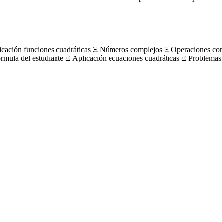
licación funciones cuadráticas Ξ Números complejos Ξ Operaciones c
órmula del estudiante Ξ Aplicación ecuaciones cuadráticas Ξ Problemas