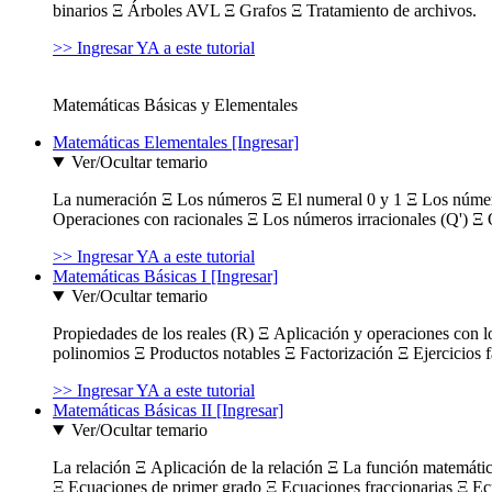
binarios Ξ Árboles AVL Ξ Grafos Ξ Tratamiento de archivos.
>> Ingresar YA a este tutorial
Matemáticas Básicas y Elementales
Matemáticas Elementales [Ingresar]
Ver/Ocultar temario
La numeración Ξ Los números Ξ El numeral 0 y 1 Ξ Los número
Operaciones con racionales Ξ Los números irracionales (Q') Ξ 
>> Ingresar YA a este tutorial
Matemáticas Básicas I [Ingresar]
Ver/Ocultar temario
Propiedades de los reales (R) Ξ Aplicación y operaciones con l
polinomios Ξ Productos notables Ξ Factorización Ξ Ejercicios f
>> Ingresar YA a este tutorial
Matemáticas Básicas II [Ingresar]
Ver/Ocultar temario
La relación Ξ Aplicación de la relación Ξ La función matemáti
Ξ Ecuaciones de primer grado Ξ Ecuaciones fraccionarias Ξ Ec