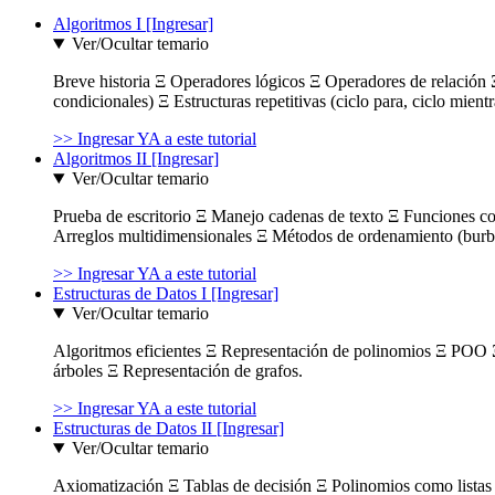
Algoritmos I [Ingresar]
Ver/Ocultar temario
Breve historia Ξ Operadores lógicos Ξ Operadores de relación Ξ
condicionales) Ξ Estructuras repetitivas (ciclo para, ciclo mient
>> Ingresar YA a este tutorial
Algoritmos II [Ingresar]
Ver/Ocultar temario
Prueba de escritorio Ξ Manejo cadenas de texto Ξ Funciones c
Arreglos multidimensionales Ξ Métodos de ordenamiento (burbuja
>> Ingresar YA a este tutorial
Estructuras de Datos I [Ingresar]
Ver/Ocultar temario
Algoritmos eficientes Ξ Representación de polinomios Ξ POO 
árboles Ξ Representación de grafos.
>> Ingresar YA a este tutorial
Estructuras de Datos II [Ingresar]
Ver/Ocultar temario
Axiomatización Ξ Tablas de decisión Ξ Polinomios como listas l