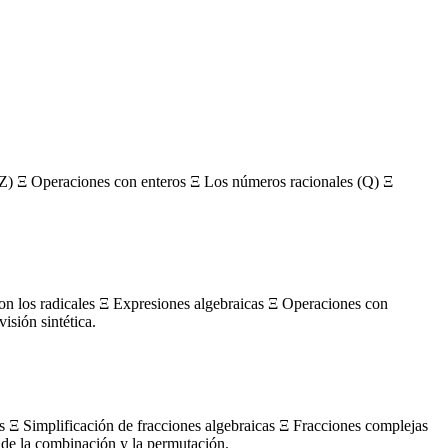
Z) Ξ Operaciones con enteros Ξ Los números racionales (Q) Ξ
con los radicales Ξ Expresiones algebraicas Ξ Operaciones con
sión sintética.
s Ξ Simplificación de fracciones algebraicas Ξ Fracciones complejas
de la combinación y la permutación.