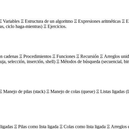
 Variables Ξ Estructura de un algoritmo Ξ Expresiones aritméticas Ξ E
ras, ciclo haga-mientras) Ξ Ejercicios.
on cadenas Ξ Procedimientos Ξ Funciones Ξ Recursión Ξ Arreglos unidi
, selección, inserción, shell) Ξ Métodos de búsqueda (secuencial, bin
Ξ Manejo de pilas (stack) Ξ Manejo de colas (queue) Ξ Listas ligada
igadas Ξ Pilas como lista ligada Ξ Colas como lista ligada Ξ Arreglos 