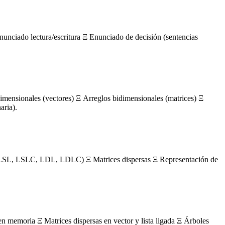
nunciado lectura/escritura Ξ Enunciado de decisión (sentencias
mensionales (vectores) Ξ Arreglos bidimensionales (matrices) Ξ
aria).
s (LSL, LSLC, LDL, LDLC) Ξ Matrices dispersas Ξ Representación de
en memoria Ξ Matrices dispersas en vector y lista ligada Ξ Árboles