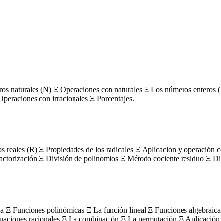
s naturales (N) Ξ Operaciones con naturales Ξ Los números enteros (
Operaciones con irracionales Ξ Porcentajes.
os reales (R) Ξ Propiedades de los radicales Ξ Aplicación y operación 
actorización Ξ División de polinomios Ξ Método cociente residuo Ξ Divi
ca Ξ Funciones polinómicas Ξ La función lineal Ξ Funciones algebraica
uaciones racionales Ξ La combinación Ξ La permutación Ξ Aplicación 