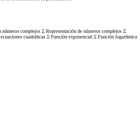
on números complejos Ξ Representación de números complejos Ξ
 ecuaciones cuadráticas Ξ Función exponencial Ξ Función logarítmica