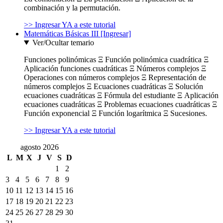
combinación y la permutación.
>> Ingresar YA a este tutorial
Matemáticas Básicas III [Ingresar]
Ver/Ocultar temario
Funciones polinómicas Ξ Función polinómica cuadrática Ξ
Aplicación funciones cuadráticas Ξ Números complejos Ξ
Operaciones con números complejos Ξ Representación de
números complejos Ξ Ecuaciones cuadráticas Ξ Solución
ecuaciones cuadráticas Ξ Fórmula del estudiante Ξ Aplicación
ecuaciones cuadráticas Ξ Problemas ecuaciones cuadráticas Ξ
Función exponencial Ξ Función logarítmica Ξ Sucesiones.
>> Ingresar YA a este tutorial
agosto 2026
L
M
X
J
V
S
D
1
2
3
4
5
6
7
8
9
10
11
12
13
14
15
16
17
18
19
20
21
22
23
24
25
26
27
28
29
30