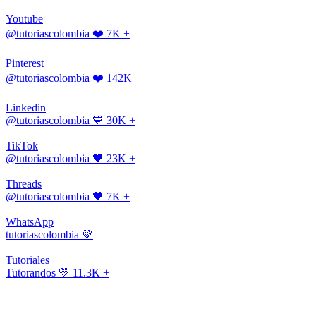
Youtube
@tutoriascolombia
❤️ 7K +
Pinterest
@tutoriascolombia
❤️ 142K+
Linkedin
@tutoriascolombia
💙 30K +
TikTok
@tutoriascolombia
🖤 23K +
Threads
@tutoriascolombia
🖤 7K +
WhatsApp
tutoriascolombia
💚
Tutoriales
Tutorandos
💛 11.3K +