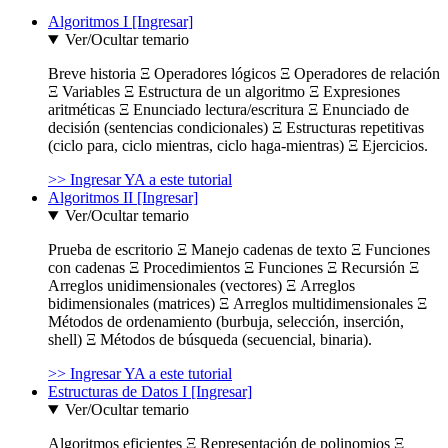
Algoritmos I [Ingresar]
Ver/Ocultar temario
Breve historia Ξ Operadores lógicos Ξ Operadores de relación
Ξ Variables Ξ Estructura de un algoritmo Ξ Expresiones
aritméticas Ξ Enunciado lectura/escritura Ξ Enunciado de
decisión (sentencias condicionales) Ξ Estructuras repetitivas
(ciclo para, ciclo mientras, ciclo haga-mientras) Ξ Ejercicios.
>> Ingresar YA a este tutorial
Algoritmos II [Ingresar]
Ver/Ocultar temario
Prueba de escritorio Ξ Manejo cadenas de texto Ξ Funciones
con cadenas Ξ Procedimientos Ξ Funciones Ξ Recursión Ξ
Arreglos unidimensionales (vectores) Ξ Arreglos
bidimensionales (matrices) Ξ Arreglos multidimensionales Ξ
Métodos de ordenamiento (burbuja, selección, inserción,
shell) Ξ Métodos de búsqueda (secuencial, binaria).
>> Ingresar YA a este tutorial
Estructuras de Datos I [Ingresar]
Ver/Ocultar temario
Algoritmos eficientes Ξ Representación de polinomios Ξ