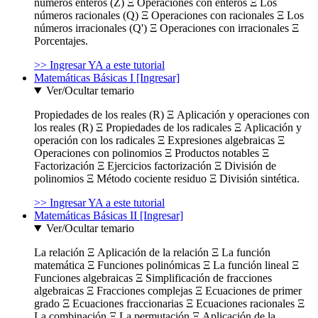
números enteros (Z) Ξ Operaciones con enteros Ξ Los
números racionales (Q) Ξ Operaciones con racionales Ξ Los
números irracionales (Q') Ξ Operaciones con irracionales Ξ
Porcentajes.
>> Ingresar YA a este tutorial
Matemáticas Básicas I [Ingresar]
Ver/Ocultar temario
Propiedades de los reales (R) Ξ Aplicación y operaciones con
los reales (R) Ξ Propiedades de los radicales Ξ Aplicación y
operación con los radicales Ξ Expresiones algebraicas Ξ
Operaciones con polinomios Ξ Productos notables Ξ
Factorización Ξ Ejercicios factorización Ξ División de
polinomios Ξ Método cociente residuo Ξ División sintética.
>> Ingresar YA a este tutorial
Matemáticas Básicas II [Ingresar]
Ver/Ocultar temario
La relación Ξ Aplicación de la relación Ξ La función
matemática Ξ Funciones polinómicas Ξ La función lineal Ξ
Funciones algebraicas Ξ Simplificación de fracciones
algebraicas Ξ Fracciones complejas Ξ Ecuaciones de primer
grado Ξ Ecuaciones fraccionarias Ξ Ecuaciones racionales Ξ
La combinación Ξ La permutación Ξ Aplicación de la