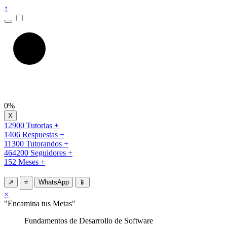
↑
0%
12900 Tutorias +
1406 Respuestas +
11300 Tutorandos +
464200 Seguidores +
152 Meses +
⇗
⭐
WhatsApp
📱
×
"Encamina tus Metas"
Fundamentos de Desarrollo de Software