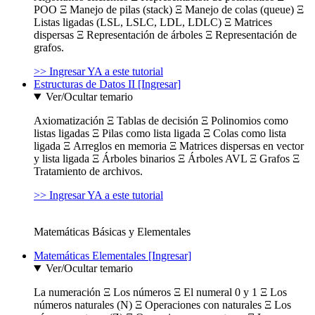
POO Ξ Manejo de pilas (stack) Ξ Manejo de colas (queue) Ξ
Listas ligadas (LSL, LSLC, LDL, LDLC) Ξ Matrices
dispersas Ξ Representación de árboles Ξ Representación de
grafos.
>> Ingresar YA a este tutorial
Estructuras de Datos II [Ingresar]
Ver/Ocultar temario
Axiomatización Ξ Tablas de decisión Ξ Polinomios como
listas ligadas Ξ Pilas como lista ligada Ξ Colas como lista
ligada Ξ Arreglos en memoria Ξ Matrices dispersas en vector
y lista ligada Ξ Árboles binarios Ξ Árboles AVL Ξ Grafos Ξ
Tratamiento de archivos.
>> Ingresar YA a este tutorial
Matemáticas Básicas y Elementales
Matemáticas Elementales [Ingresar]
Ver/Ocultar temario
La numeración Ξ Los números Ξ El numeral 0 y 1 Ξ Los
números naturales (N) Ξ Operaciones con naturales Ξ Los