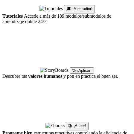
🎓 ¡A estudiar!
Tutoriales
Accede a más de 189 modulos/submodulos de
aprendizaje online 24/7.
🤝 ¡Aplicar!
Descubre tus
valores humanos
y pon en practica el buen ser.
📚 ¡A leer!
Programe bien
estructuras repetitivas controlando la eficiencia de