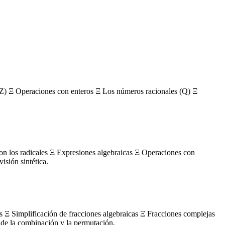
Z) Ξ Operaciones con enteros Ξ Los números racionales (Q) Ξ
con los radicales Ξ Expresiones algebraicas Ξ Operaciones con
sión sintética.
s Ξ Simplificación de fracciones algebraicas Ξ Fracciones complejas
de la combinación y la permutación.