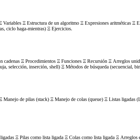
 Variables Ξ Estructura de un algoritmo Ξ Expresiones aritméticas Ξ E
ras, ciclo haga-mientras) Ξ Ejercicios.
on cadenas Ξ Procedimientos Ξ Funciones Ξ Recursión Ξ Arreglos unidi
, selección, inserción, shell) Ξ Métodos de búsqueda (secuencial, bin
Ξ Manejo de pilas (stack) Ξ Manejo de colas (queue) Ξ Listas ligada
igadas Ξ Pilas como lista ligada Ξ Colas como lista ligada Ξ Arreglos 