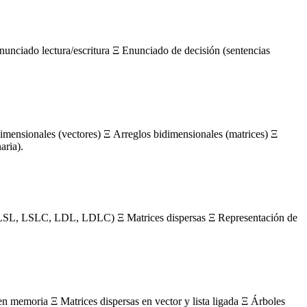
nunciado lectura/escritura Ξ Enunciado de decisión (sentencias
mensionales (vectores) Ξ Arreglos bidimensionales (matrices) Ξ
aria).
s (LSL, LSLC, LDL, LDLC) Ξ Matrices dispersas Ξ Representación de
en memoria Ξ Matrices dispersas en vector y lista ligada Ξ Árboles