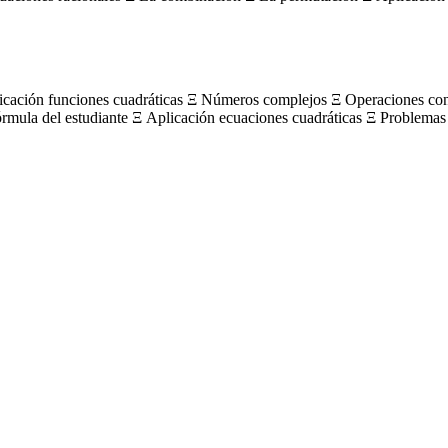
licación funciones cuadráticas Ξ Números complejos Ξ Operaciones c
órmula del estudiante Ξ Aplicación ecuaciones cuadráticas Ξ Problemas