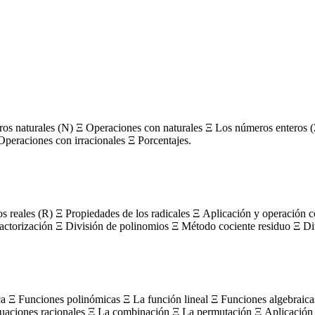
s naturales (N) Ξ Operaciones con naturales Ξ Los números enteros (
Operaciones con irracionales Ξ Porcentajes.
os reales (R) Ξ Propiedades de los radicales Ξ Aplicación y operación 
actorización Ξ División de polinomios Ξ Método cociente residuo Ξ Divi
ca Ξ Funciones polinómicas Ξ La función lineal Ξ Funciones algebraica
uaciones racionales Ξ La combinación Ξ La permutación Ξ Aplicación 