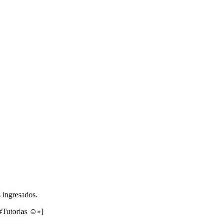
s ingresados.
 #Tutorias ☺»]