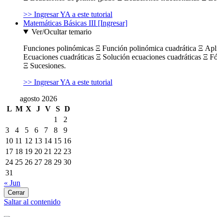
>> Ingresar YA a este tutorial
Matemáticas Básicas III [Ingresar]
Ver/Ocultar temario
Funciones polinómicas Ξ Función polinómica cuadrática Ξ Ap
Ecuaciones cuadráticas Ξ Solución ecuaciones cuadráticas Ξ F
Ξ Sucesiones.
>> Ingresar YA a este tutorial
agosto 2026
L
M
X
J
V
S
D
1
2
3
4
5
6
7
8
9
10
11
12
13
14
15
16
17
18
19
20
21
22
23
24
25
26
27
28
29
30
31
« Jun
Cerrar
Saltar al contenido