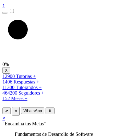
↑
0%
12900 Tutorias +
1406 Respuestas +
11300 Tutorandos +
464200 Seguidores +
152 Meses +
⇗
⭐
WhatsApp
📱
×
"Encamina tus Metas"
Fundamentos de Desarrollo de Software