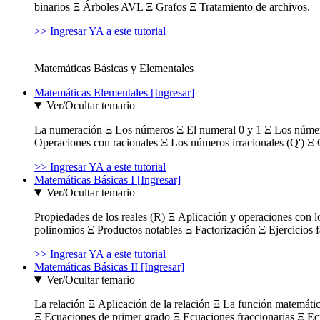
binarios Ξ Árboles AVL Ξ Grafos Ξ Tratamiento de archivos.
>> Ingresar YA a este tutorial
Matemáticas Básicas y Elementales
Matemáticas Elementales [Ingresar]
Ver/Ocultar temario
La numeración Ξ Los números Ξ El numeral 0 y 1 Ξ Los número
Operaciones con racionales Ξ Los números irracionales (Q') Ξ 
>> Ingresar YA a este tutorial
Matemáticas Básicas I [Ingresar]
Ver/Ocultar temario
Propiedades de los reales (R) Ξ Aplicación y operaciones con l
polinomios Ξ Productos notables Ξ Factorización Ξ Ejercicios f
>> Ingresar YA a este tutorial
Matemáticas Básicas II [Ingresar]
Ver/Ocultar temario
La relación Ξ Aplicación de la relación Ξ La función matemáti
Ξ Ecuaciones de primer grado Ξ Ecuaciones fraccionarias Ξ Ec