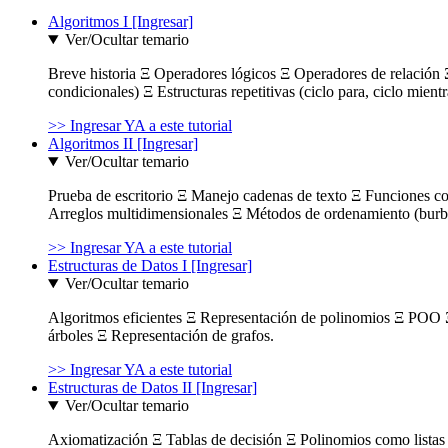
Algoritmos I [Ingresar]
Ver/Ocultar temario
Breve historia Ξ Operadores lógicos Ξ Operadores de relación Ξ
condicionales) Ξ Estructuras repetitivas (ciclo para, ciclo mient
>> Ingresar YA a este tutorial
Algoritmos II [Ingresar]
Ver/Ocultar temario
Prueba de escritorio Ξ Manejo cadenas de texto Ξ Funciones c
Arreglos multidimensionales Ξ Métodos de ordenamiento (burbuja
>> Ingresar YA a este tutorial
Estructuras de Datos I [Ingresar]
Ver/Ocultar temario
Algoritmos eficientes Ξ Representación de polinomios Ξ POO 
árboles Ξ Representación de grafos.
>> Ingresar YA a este tutorial
Estructuras de Datos II [Ingresar]
Ver/Ocultar temario
Axiomatización Ξ Tablas de decisión Ξ Polinomios como listas l