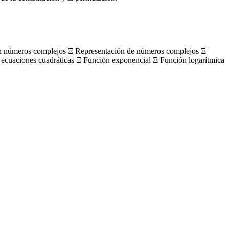
on números complejos Ξ Representación de números complejos Ξ
 ecuaciones cuadráticas Ξ Función exponencial Ξ Función logarítmica