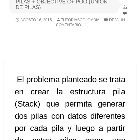
PILAS + OBJECTIVE C+ POO (UNION
DE PILAS)
Algoritmos I [Ingresar]
AGOSTO 16, 2015
TUTORIASCOLOMBIA
DEJA UN
COMENTARIO
Ver/Ocultar temario
Breve historia Ξ Operadores lógicos
Ξ Operadores de relación Ξ
Variables Ξ Estructura de un
algoritmo Ξ Expresiones aritméticas
Ξ Enunciado lectura/escritura Ξ
El problema planteado se trata
Enunciado de decisión (sentencias
en crear la estructura pila
condicionales) Ξ Estructuras
(Stack) que permita generar
repetitivas (ciclo para, ciclo mientras,
ciclo haga-mientras) Ξ Ejercicios.
dos pilas con datos diferentes
por cada pila y luego a partir
>> Ingresar YA a este tutorial