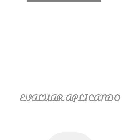
Ξ Solución ecuaciones cuadráticas
Ξ Fórmula del estudiante Ξ
Aplicación ecuaciones cuadráticas Ξ
Problemas ecuaciones cuadráticas
Ξ Función exponencial Ξ Función
logarítmica Ξ Sucesiones.
>> Ingresar YA a este tutorial
EVALUAR APLICANDO