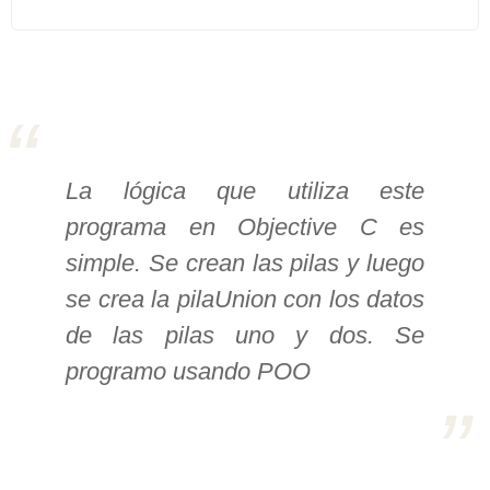
>> Ingresar YA a este tutorial
Estructuras de Datos I
[Ingresar]
La lógica que utiliza este
Ver/Ocultar temario
programa en Objective C es
Algoritmos eficientes Ξ
simple. Se crean las pilas y luego
Representación de polinomios Ξ
se crea la pilaUnion con los datos
POO Ξ Manejo de pilas (stack) Ξ
de las pilas uno y dos. Se
Manejo de colas (queue) Ξ Listas
programo usando POO
ligadas (LSL, LSLC, LDL, LDLC) Ξ
Matrices dispersas Ξ
Representación de árboles Ξ
Representación de grafos.