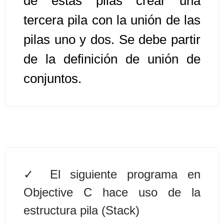
de estas pilas crear una
tercera pila con la unión de las
Algoritmos II [Ingresar]
pilas uno y dos. Se debe partir
Ver/Ocultar temario
de la definición de unión de
Prueba de escritorio Ξ Manejo
conjuntos.
cadenas de texto Ξ Funciones con
cadenas Ξ Procedimientos Ξ
Funciones Ξ Recursión Ξ Arreglos
unidimensionales (vectores) Ξ
Arreglos bidimensionales (matrices)
Ξ Arreglos multidimensionales Ξ
Métodos de ordenamiento (burbuja,
El siguiente programa en
selección, inserción, shell) Ξ
Objective C hace uso de la
Métodos de búsqueda (secuencial,
binaria).
estructura pila (Stack)