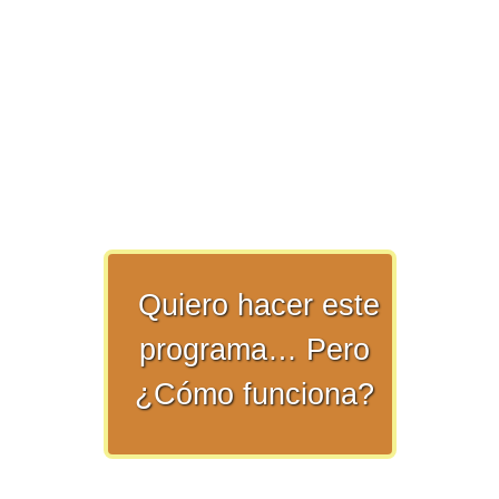
>> Ingresar YA a este tutorial
Matemáticas Básicas y
Elementales
Quiero hacer este
programa… Pero
Matemáticas
¿Cómo funciona?
Elementales [Ingresar]
Ver/Ocultar temario
La numeración Ξ Los números Ξ El