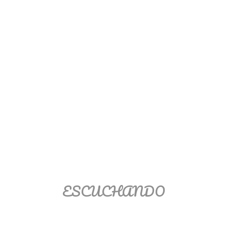
Ver/Ocultar temario
Propiedades de los reales (R) Ξ
Aplicación y operaciones con los
reales (R) Ξ Propiedades de los
radicales Ξ Aplicación y operación
con los radicales Ξ Expresiones
algebraicas Ξ Operaciones con
polinomios Ξ Productos notables Ξ
Factorización Ξ Ejercicios
factorización Ξ División de
polinomios Ξ Método cociente
residuo Ξ División sintética.
ESCUCHANDO
>> Ingresar YA a este tutorial