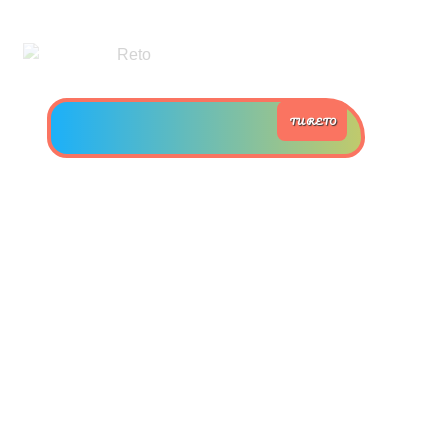
>> Ingresar YA a este tutorial
Estructuras de Datos II
TU RETO
[Ingresar]
Ver/Ocultar temario
Axiomatización Ξ Tablas de decisión
Ξ Polinomios como listas ligadas Ξ
Pilas como lista ligada Ξ Colas
como lista ligada Ξ Arreglos en
memoria Ξ Matrices dispersas en
vector y lista ligada Ξ Árboles
binarios Ξ Árboles AVL Ξ Grafos Ξ
Tratamiento de archivos.