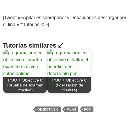
[Tweet «»Apilar es sobreponer y Desapilar es descargar por
el final» #Tutorias ☺»]
Tutorias similares ↙
POO + Objective C
POO + Objective C
(prueba de examen
(fidelizacion de
masivo)
clientes)
OBJECTIVE C
PILAS
POO