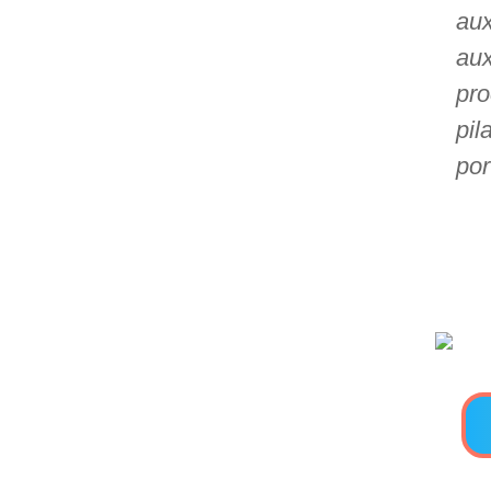
aux
>> Ingresar YA a este tutorial
au
pro
Estructuras de Datos I
pil
[Ingresar]
por
Ver/Ocultar temario
Algoritmos eficientes Ξ
Representación de polinomios Ξ
POO Ξ Manejo de pilas (stack) Ξ
Manejo de colas (queue) Ξ Listas
ligadas (LSL, LSLC, LDL, LDLC) Ξ
Matrices dispersas Ξ
Representación de árboles Ξ
Representación de grafos.