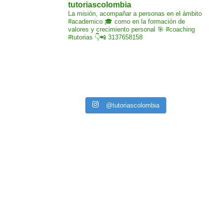
tutoriascolombia
La misión,
acompañar a personas
en el ámbito
#academico 🎓
como en la formación de
valores y crecimiento
personal 🎯 #coaching
#tutorias
👇📲 3137658158
@tutoriascolombia