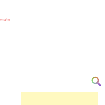
toriales
La educación
es la crianza de los
corazones humanos para combatir la
arrogancia, odio, maltrato, necedad, la
ignorancia y la indiferencia a partir de la
[cortesía] [urbanidad] [inteligencia]
[investigación] [respeto] y [am♥r]
👁