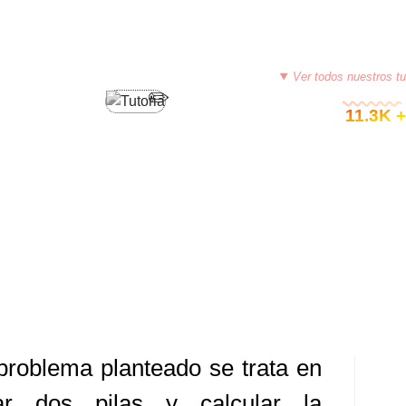
ALGORITMO,PSEUDOCODIGO
Ver todos nuestros tu
© 11.3K +
+ PSEUDOCODIGO (DIVISION DE
LAS)
0, 2015
TUTORIASCOLOMBIA
DEJA UN COMENTARIO
problema planteado se trata en
ar dos pilas y calcular la