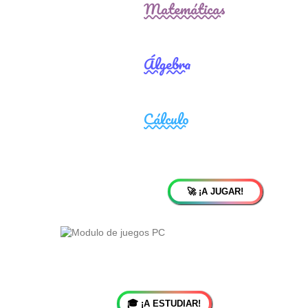
🚀 ¡A JUGAR!
🎓 ¡A ESTUDIAR!