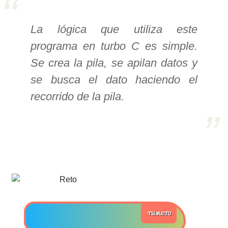
>> Ingresar YA a este tutorial
La lógica que utiliza este
programa en turbo C es simple.
Estructuras de Datos I
Se crea la pila, se apilan datos y
[Ingresar]
se busca el dato haciendo el
Ver/Ocultar temario
recorrido de la pila.
Algoritmos eficientes Ξ
Representación de polinomios Ξ
POO Ξ Manejo de pilas (stack) Ξ
Manejo de colas (queue) Ξ Listas
ligadas (LSL, LSLC, LDL, LDLC) Ξ
Matrices dispersas Ξ
Representación de árboles Ξ
TU RETO
Representación de grafos.