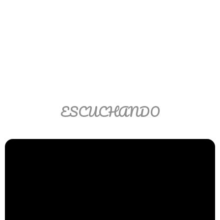
Ver/Ocultar temario
Propiedades de los reales (R) Ξ
Aplicación y operaciones con los
reales (R) Ξ Propiedades de los
radicales Ξ Aplicación y operación
con los radicales Ξ Expresiones
algebraicas Ξ Operaciones con
ESCUCHANDO
polinomios Ξ Productos notables Ξ
Factorización Ξ Ejercicios
factorización Ξ División de
polinomios Ξ Método cociente
residuo Ξ División sintética.
>> Ingresar YA a este tutorial