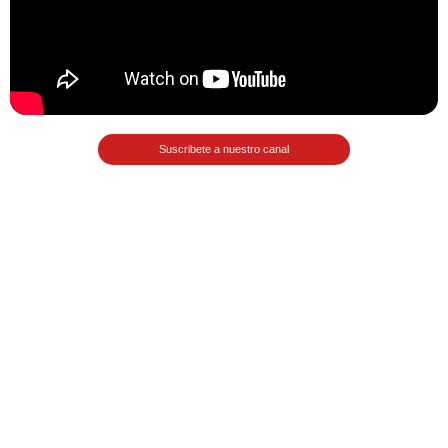
Matemáticas Básicas II
[Ingresar]
Ver/Ocultar temario
La relación Ξ Aplicación de la
Suscribete a nuestro canal
relación Ξ La función matemática Ξ
Funciones polinómicas Ξ La función
lineal Ξ Funciones algebraicas Ξ
Simplificación de fracciones
algebraicas Ξ Fracciones complejas
Ξ Ecuaciones de primer grado Ξ
Ecuaciones fraccionarias Ξ
Ecuaciones racionales Ξ La
combinación Ξ La permutación Ξ
Aplicación de la combinación y la
permutación.