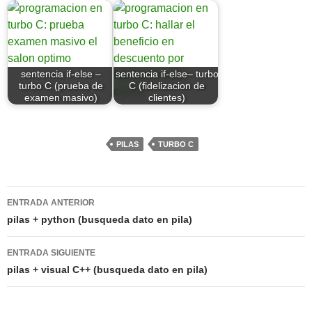
sentencia if-else –
sentencia if-else– turbo
turbo C (prueba de
C (fidelizacion de
examen masivo)
clientes)
PILAS
TURBO C
Navegación
ENTRADA ANTERIOR
de
pilas + python (busqueda dato en pila)
entradas
ENTRADA SIGUIENTE
pilas + visual C++ (busqueda dato en pila)