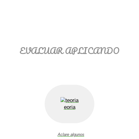
Ξ Solución ecuaciones cuadráticas
Ξ Fórmula del estudiante Ξ
Aplicación ecuaciones cuadráticas Ξ
Problemas ecuaciones cuadráticas
Ξ Función exponencial Ξ Función
logarítmica Ξ Sucesiones.
EVALUAR APLICANDO
>> Ingresar YA a este tutorial
eoria
Aclare algunos