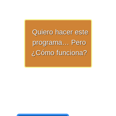
>> Ingresar YA a este tutorial
Quiero hacer este
programa… Pero
¿Cómo funciona?
Matemáticas Básicas y
Elementales
Matemáticas
Elementales [Ingresar]
Ver/Ocultar temario
La numeración Ξ Los números Ξ El