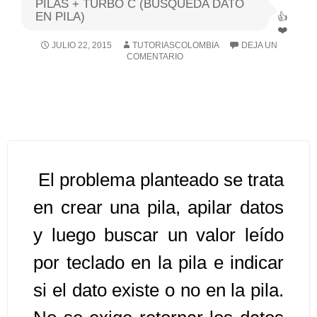
PILAS + TURBO C (BUSQUEDA DATO
EN PILA)
Algoritmos I [Ingresar]
JULIO 22, 2015
TUTORIASCOLOMBIA
DEJA UN
COMENTARIO
Ver/Ocultar temario
Breve historia Ξ Operadores lógicos
Ξ Operadores de relación Ξ
Variables Ξ Estructura de un
algoritmo Ξ Expresiones aritméticas
Ξ Enunciado lectura/escritura Ξ
El problema planteado se trata
Enunciado de decisión (sentencias
en crear una pila, apilar datos
condicionales) Ξ Estructuras
y luego buscar un valor leído
repetitivas (ciclo para, ciclo mientras,
ciclo haga-mientras) Ξ Ejercicios.
por teclado en la pila e indicar
si el dato existe o no en la pila.
>> Ingresar YA a este tutorial