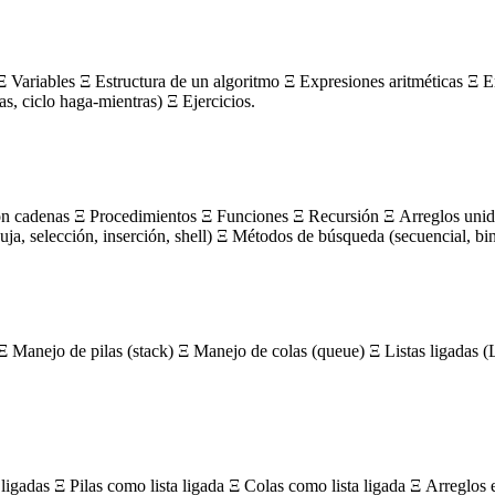
 Variables Ξ Estructura de un algoritmo Ξ Expresiones aritméticas Ξ E
ras, ciclo haga-mientras) Ξ Ejercicios.
on cadenas Ξ Procedimientos Ξ Funciones Ξ Recursión Ξ Arreglos unidi
, selección, inserción, shell) Ξ Métodos de búsqueda (secuencial, bin
Ξ Manejo de pilas (stack) Ξ Manejo de colas (queue) Ξ Listas ligada
igadas Ξ Pilas como lista ligada Ξ Colas como lista ligada Ξ Arreglos 