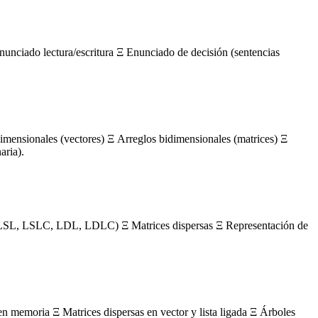
nunciado lectura/escritura Ξ Enunciado de decisión (sentencias
mensionales (vectores) Ξ Arreglos bidimensionales (matrices) Ξ
aria).
s (LSL, LSLC, LDL, LDLC) Ξ Matrices dispersas Ξ Representación de
en memoria Ξ Matrices dispersas en vector y lista ligada Ξ Árboles