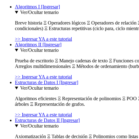
Algoritmos I [Ingresar]
Ver/Ocultar temario
Breve historia Ξ Operadores lógicos Ξ Operadores de relación Ξ
condicionales) Ξ Estructuras repetitivas (ciclo para, ciclo mient
>> Ingresar YA a este tutorial
Algoritmos II [Ingresar]
Ver/Ocultar temario
Prueba de escritorio Ξ Manejo cadenas de texto Ξ Funciones c
Arreglos multidimensionales Ξ Métodos de ordenamiento (burbuja
>> Ingresar YA a este tutorial
Estructuras de Datos I [Ingresar]
Ver/Ocultar temario
Algoritmos eficientes Ξ Representación de polinomios Ξ POO 
árboles Ξ Representación de grafos.
>> Ingresar YA a este tutorial
Estructuras de Datos II [Ingresar]
Ver/Ocultar temario
Axiomatización Ξ Tablas de decisión Ξ Polinomios como listas l