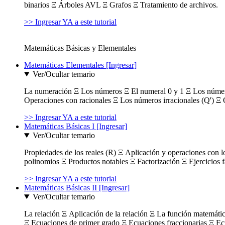
binarios Ξ Árboles AVL Ξ Grafos Ξ Tratamiento de archivos.
>> Ingresar YA a este tutorial
Matemáticas Básicas y Elementales
Matemáticas Elementales [Ingresar]
Ver/Ocultar temario
La numeración Ξ Los números Ξ El numeral 0 y 1 Ξ Los número
Operaciones con racionales Ξ Los números irracionales (Q') Ξ 
>> Ingresar YA a este tutorial
Matemáticas Básicas I [Ingresar]
Ver/Ocultar temario
Propiedades de los reales (R) Ξ Aplicación y operaciones con l
polinomios Ξ Productos notables Ξ Factorización Ξ Ejercicios f
>> Ingresar YA a este tutorial
Matemáticas Básicas II [Ingresar]
Ver/Ocultar temario
La relación Ξ Aplicación de la relación Ξ La función matemáti
Ξ Ecuaciones de primer grado Ξ Ecuaciones fraccionarias Ξ Ec