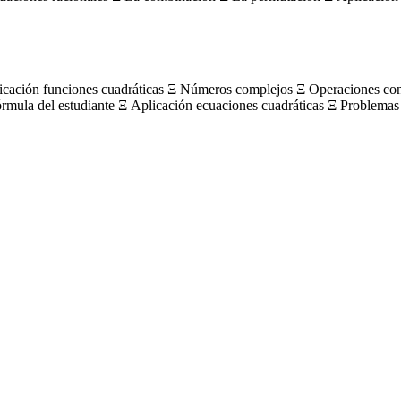
licación funciones cuadráticas Ξ Números complejos Ξ Operaciones c
órmula del estudiante Ξ Aplicación ecuaciones cuadráticas Ξ Problemas