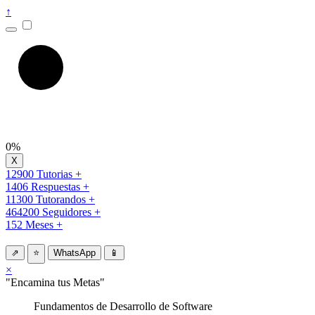
↑
0%
12900 Tutorias +
1406 Respuestas +
11300 Tutorandos +
464200 Seguidores +
152 Meses +
⇗
⭐
WhatsApp
📱
×
"Encamina tus Metas"
Fundamentos de Desarrollo de Software