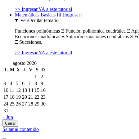
>> Ingresar YA a este tutorial
Matemáticas Básicas III [Ingresar]
Ver/Ocultar temario
Funciones polinómicas Ξ Función polinómica cuadrática Ξ Ap
Ecuaciones cuadráticas Ξ Solución ecuaciones cuadráticas Ξ F
Ξ Sucesiones.
>> Ingresar YA a este tutorial
agosto 2026
L
M
X
J
V
S
D
1
2
3
4
5
6
7
8
9
10
11
12
13
14
15
16
17
18
19
20
21
22
23
24
25
26
27
28
29
30
31
« Jun
Cerrar
Saltar al contenido