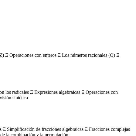
Z) Ξ Operaciones con enteros Ξ Los números racionales (Q) Ξ
con los radicales Ξ Expresiones algebraicas Ξ Operaciones con
sión sintética.
s Ξ Simplificación de fracciones algebraicas Ξ Fracciones complejas
de la combinación y la permutación.