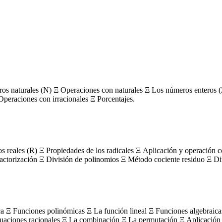
s naturales (N) Ξ Operaciones con naturales Ξ Los números enteros (
Operaciones con irracionales Ξ Porcentajes.
os reales (R) Ξ Propiedades de los radicales Ξ Aplicación y operación 
actorización Ξ División de polinomios Ξ Método cociente residuo Ξ Divi
ca Ξ Funciones polinómicas Ξ La función lineal Ξ Funciones algebraica
uaciones racionales Ξ La combinación Ξ La permutación Ξ Aplicación 