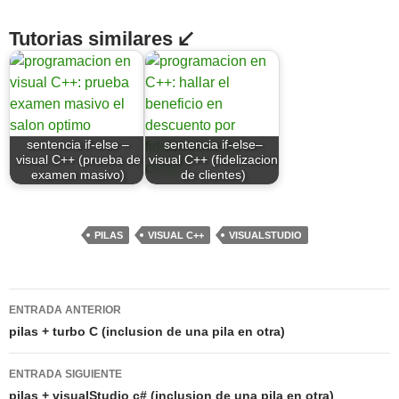
Tutorias similares ↙
sentencia if-else –
sentencia if-else–
visual C++ (prueba de
visual C++ (fidelizacion
examen masivo)
de clientes)
PILAS
VISUAL C++
VISUALSTUDIO
Navegación
ENTRADA ANTERIOR
de
pilas + turbo C (inclusion de una pila en otra)
entradas
ENTRADA SIGUIENTE
pilas + visualStudio c# (inclusion de una pila en otra)