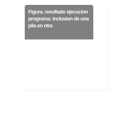
Ξ Solución ecuaciones cuadráticas
Ξ Fórmula del estudiante Ξ
Figura. resultado ejecucion
Aplicación ecuaciones cuadráticas Ξ
programa: inclusion de una
pila en otra
Problemas ecuaciones cuadráticas
Ξ Función exponencial Ξ Función
logarítmica Ξ Sucesiones.
>> Ingresar YA a este tutorial