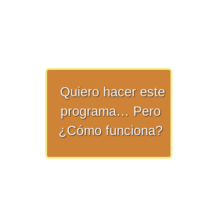
>> Ingresar YA a este tutorial
Quiero hacer este
Matemáticas Básicas y
programa… Pero
Elementales
¿Cómo funciona?
Matemáticas
Elementales [Ingresar]
Ver/Ocultar temario
La numeración Ξ Los números Ξ El