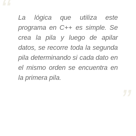
>> Ingresar YA a este tutorial
La lógica que utiliza este
programa en C++ es simple. Se
Estructuras de Datos I
crea la pila y luego de apilar
[Ingresar]
datos, se recorre toda la segunda
Ver/Ocultar temario
pila determinando si cada dato en
el mismo orden se encuentra en
Algoritmos eficientes Ξ
la primera pila.
Representación de polinomios Ξ
POO Ξ Manejo de pilas (stack) Ξ
Manejo de colas (queue) Ξ Listas
ligadas (LSL, LSLC, LDL, LDLC) Ξ
Matrices dispersas Ξ
Representación de árboles Ξ
Representación de grafos.