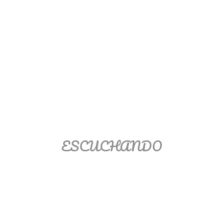
Ver/Ocultar temario
Propiedades de los reales (R) Ξ
Aplicación y operaciones con los
reales (R) Ξ Propiedades de los
radicales Ξ Aplicación y operación
con los radicales Ξ Expresiones
algebraicas Ξ Operaciones con
polinomios Ξ Productos notables Ξ
Factorización Ξ Ejercicios
factorización Ξ División de
ESCUCHANDO
polinomios Ξ Método cociente
residuo Ξ División sintética.
>> Ingresar YA a este tutorial