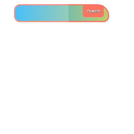
TU RETO
>> Ingresar YA a este tutorial
Estructuras de Datos II
[Ingresar]
Ver/Ocultar temario
Axiomatización Ξ Tablas de decisión
Ξ Polinomios como listas ligadas Ξ
Pilas como lista ligada Ξ Colas
como lista ligada Ξ Arreglos en
memoria Ξ Matrices dispersas en
vector y lista ligada Ξ Árboles
binarios Ξ Árboles AVL Ξ Grafos Ξ
Tratamiento de archivos.