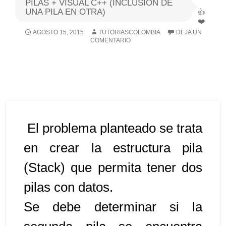
PILAS + VISUAL C++ (INCLUSION DE
UNA PILA EN OTRA)
Algoritmos I [Ingresar]
AGOSTO 15, 2015
TUTORIASCOLOMBIA
DEJA UN
COMENTARIO
Ver/Ocultar temario
Breve historia Ξ Operadores lógicos
Ξ Operadores de relación Ξ
Variables Ξ Estructura de un
algoritmo Ξ Expresiones aritméticas
Ξ Enunciado lectura/escritura Ξ
El problema planteado se trata
Enunciado de decisión (sentencias
en crear la estructura pila
condicionales) Ξ Estructuras
(Stack) que permita tener dos
repetitivas (ciclo para, ciclo mientras,
ciclo haga-mientras) Ξ Ejercicios.
pilas con datos.
Se debe determinar si la
>> Ingresar YA a este tutorial