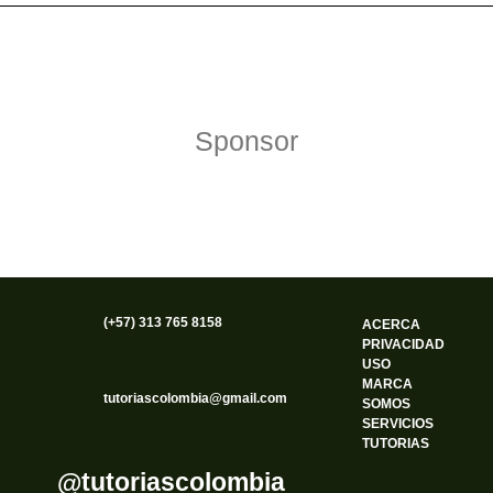
Política de Privacidad
Funciona gracias a WordPress
Sponsor
(+57) 313 765 8158
ACERCA
PRIVACIDAD
USO
MARCA
tutoriascolombia@gmail.com
SOMOS
SERVICIOS
TUTORIAS
@tutoriascolombia