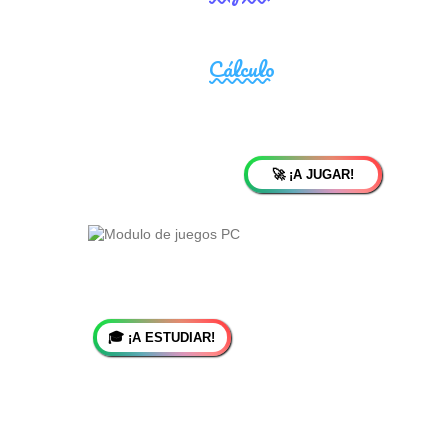
🚀 ¡A JUGAR!
🎓 ¡A ESTUDIAR!