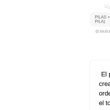
Algoritmos I [Ingresar]
PILAS 
PILA)
Ver/Ocultar temario
JULIO 2
Breve historia Ξ Operadores lógicos
Ξ Operadores de relación Ξ
Variables Ξ Estructura de un
algoritmo Ξ Expresiones aritméticas
Ξ Enunciado lectura/escritura Ξ
Enunciado de decisión (sentencias
El 
condicionales) Ξ Estructuras
repetitivas (ciclo para, ciclo mientras,
crea
ciclo haga-mientras) Ξ Ejercicios.
ord
el 
>> Ingresar YA a este tutorial