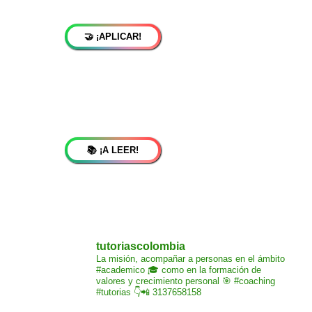
🤝 ¡APLICAR!
📚 ¡A LEER!
tutoriascolombia
La misión,
acompañar a personas
en el ámbito
#academico 🎓
como en la formación de
valores y crecimiento
personal 🎯 #coaching
#tutorias
👇📲 3137658158