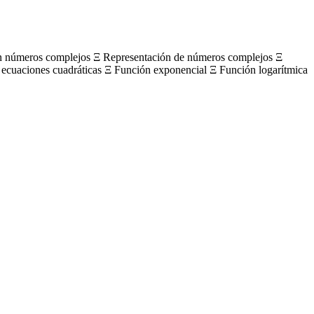
on números complejos Ξ Representación de números complejos Ξ
 ecuaciones cuadráticas Ξ Función exponencial Ξ Función logarítmica