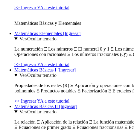
>> Ingresar YA a este tutorial
Matemáticas Básicas y Elementales
Matemáticas Elementales [Ingresar]
Ver/Ocultar temario
La numeración Ξ Los números Ξ El numeral 0 y 1 Ξ Los número
Operaciones con racionales Ξ Los números irracionales (Q') Ξ 
>> Ingresar YA a este tutorial
Matemáticas Básicas I [Ingresar]
Ver/Ocultar temario
Propiedades de los reales (R) Ξ Aplicación y operaciones con l
polinomios Ξ Productos notables Ξ Factorización Ξ Ejercicios f
>> Ingresar YA a este tutorial
Matemáticas Básicas II [Ingresar]
Ver/Ocultar temario
La relación Ξ Aplicación de la relación Ξ La función matemáti
Ξ Ecuaciones de primer grado Ξ Ecuaciones fraccionarias Ξ Ec