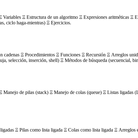
 Variables Ξ Estructura de un algoritmo Ξ Expresiones aritméticas Ξ E
ras, ciclo haga-mientras) Ξ Ejercicios.
on cadenas Ξ Procedimientos Ξ Funciones Ξ Recursión Ξ Arreglos unidi
, selección, inserción, shell) Ξ Métodos de búsqueda (secuencial, bin
Ξ Manejo de pilas (stack) Ξ Manejo de colas (queue) Ξ Listas ligada
igadas Ξ Pilas como lista ligada Ξ Colas como lista ligada Ξ Arreglos 