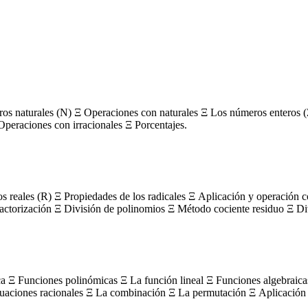
s naturales (N) Ξ Operaciones con naturales Ξ Los números enteros (
Operaciones con irracionales Ξ Porcentajes.
os reales (R) Ξ Propiedades de los radicales Ξ Aplicación y operación 
actorización Ξ División de polinomios Ξ Método cociente residuo Ξ Divi
ca Ξ Funciones polinómicas Ξ La función lineal Ξ Funciones algebraica
uaciones racionales Ξ La combinación Ξ La permutación Ξ Aplicación 