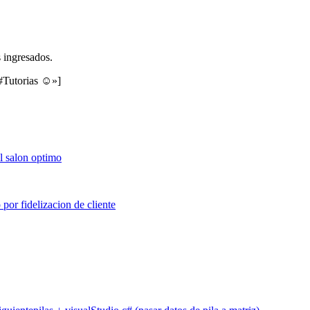
s ingresados.
 #Tutorias ☺»]