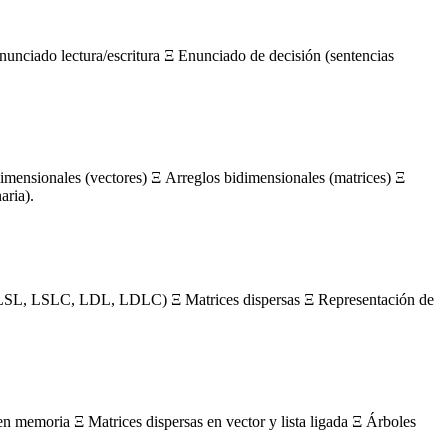
nunciado lectura/escritura Ξ Enunciado de decisión (sentencias
mensionales (vectores) Ξ Arreglos bidimensionales (matrices) Ξ
aria).
s (LSL, LSLC, LDL, LDLC) Ξ Matrices dispersas Ξ Representación de
en memoria Ξ Matrices dispersas en vector y lista ligada Ξ Árboles