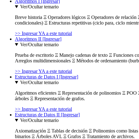
Algoritmos I [Ingresar]
Ver/Ocultar temario
Breve historia Ξ Operadores lógicos Ξ Operadores de relación Ξ
condicionales) Ξ Estructuras repetitivas (ciclo para, ciclo mient
>> Ingresar YA a este tutorial
Algoritmos II [Ingresar]
Ver/Ocultar temario
Prueba de escritorio Ξ Manejo cadenas de texto Ξ Funciones c
Arreglos multidimensionales Ξ Métodos de ordenamiento (burbuja
>> Ingresar YA a este tutorial
Estructuras de Datos I [Ingresar]
Ver/Ocultar temario
Algoritmos eficientes Ξ Representación de polinomios Ξ POO 
árboles Ξ Representación de grafos.
>> Ingresar YA a este tutorial
Estructuras de Datos II [Ingresar]
Ver/Ocultar temario
Axiomatización Ξ Tablas de decisión Ξ Polinomios como listas l
binarios Ξ Árboles AVL Ξ Grafos Ξ Tratamiento de archivos.