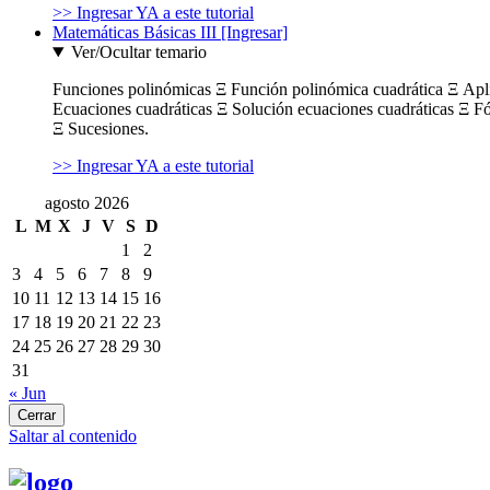
>> Ingresar YA a este tutorial
Matemáticas Básicas III [Ingresar]
Ver/Ocultar temario
Funciones polinómicas Ξ Función polinómica cuadrática Ξ Ap
Ecuaciones cuadráticas Ξ Solución ecuaciones cuadráticas Ξ F
Ξ Sucesiones.
>> Ingresar YA a este tutorial
agosto 2026
L
M
X
J
V
S
D
1
2
3
4
5
6
7
8
9
10
11
12
13
14
15
16
17
18
19
20
21
22
23
24
25
26
27
28
29
30
31
« Jun
Cerrar
Saltar al contenido