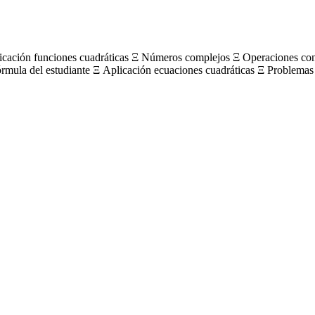
licación funciones cuadráticas Ξ Números complejos Ξ Operaciones c
órmula del estudiante Ξ Aplicación ecuaciones cuadráticas Ξ Problemas