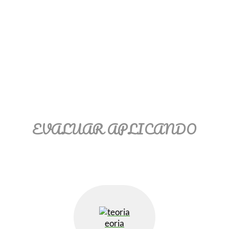
Ξ Solución ecuaciones cuadráticas
Ξ Fórmula del estudiante Ξ
Aplicación ecuaciones cuadráticas Ξ
Problemas ecuaciones cuadráticas
Ξ Función exponencial Ξ Función
logarítmica Ξ Sucesiones.
>> Ingresar YA a este tutorial
EVALUAR APLICANDO
eoria