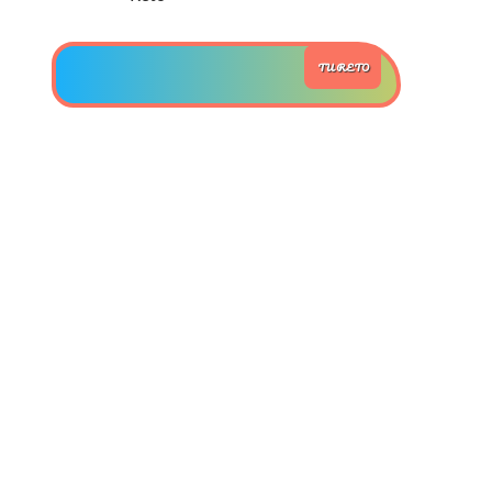
>> Ingresar YA a este tutorial
TU RETO
Estructuras de Datos II
[Ingresar]
Ver/Ocultar temario
Axiomatización Ξ Tablas de decisión
Ξ Polinomios como listas ligadas Ξ
Pilas como lista ligada Ξ Colas
como lista ligada Ξ Arreglos en
memoria Ξ Matrices dispersas en
vector y lista ligada Ξ Árboles
binarios Ξ Árboles AVL Ξ Grafos Ξ
Tratamiento de archivos.