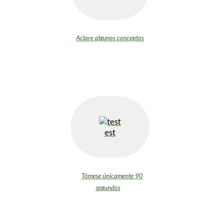
Aclare algunos conceptos
est
Tómese únicamente 90
segundos