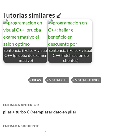
Tutorias similares ↙
sentencia if-else – visual
sentencia if-else– visual
C++ (prueba de examen
C++ (fidelizacion de
masivo)
clientes)
PILAS
VISUAL C++
VISUALSTUDIO
Navegación
ENTRADA ANTERIOR
de
pilas + turbo C (reemplazar dato en pila)
entradas
ENTRADA SIGUIENTE