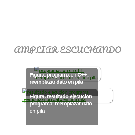
>> Ingresar YA a este tutorial
Matemáticas Básicas III
AMPLIAR ESCUCHANDO
[Ingresar]
Ver/Ocultar temario
Figura. programa en C++:
Funciones polinómicas Ξ Función
reemplazar dato en pila
polinómica cuadrática Ξ Aplicación
funciones cuadráticas Ξ Números
Figura. resultado ejecucion
complejos Ξ Operaciones con
programa: reemplazar dato
en pila
números complejos Ξ
Representación de números
complejos Ξ Ecuaciones cuadráticas