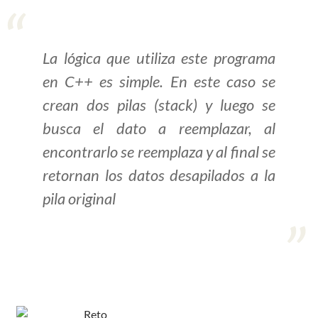
>> Ingresar YA a este tutorial
La lógica que utiliza este programa
Estructuras de Datos I
en C++ es simple. En este caso se
[Ingresar]
crean dos pilas (stack) y luego se
busca el dato a reemplazar, al
Ver/Ocultar temario
encontrarlo se reemplaza y al final se
Algoritmos eficientes Ξ
retornan los datos desapilados a la
Representación de polinomios Ξ
pila original
POO Ξ Manejo de pilas (stack) Ξ
Manejo de colas (queue) Ξ Listas
ligadas (LSL, LSLC, LDL, LDLC) Ξ
Matrices dispersas Ξ
Representación de árboles Ξ
Representación de grafos.