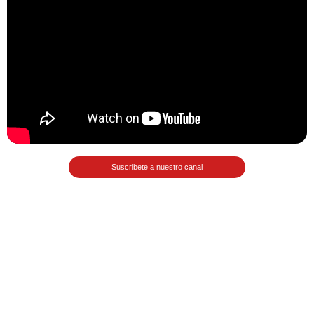
Matemáticas Básicas II
[Ingresar]
Ver/Ocultar temario
La relación Ξ Aplicación de la
relación Ξ La función matemática Ξ
Funciones polinómicas Ξ La función
lineal Ξ Funciones algebraicas Ξ
Suscribete a nuestro canal
Simplificación de fracciones
algebraicas Ξ Fracciones complejas
Ξ Ecuaciones de primer grado Ξ
Ecuaciones fraccionarias Ξ
Ecuaciones racionales Ξ La
combinación Ξ La permutación Ξ
Aplicación de la combinación y la
permutación.