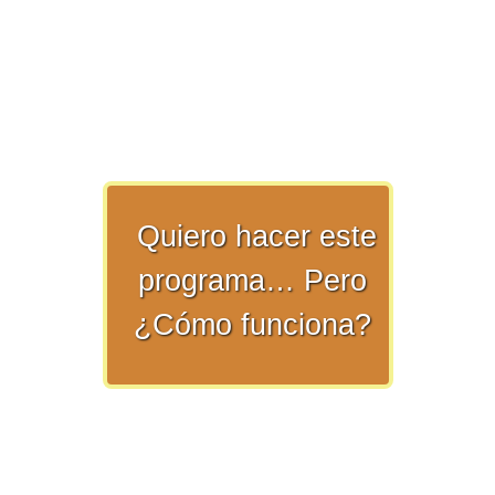
>> Ingresar YA a este tutorial
Quiero hacer este
Matemáticas Básicas y
programa… Pero
Elementales
¿Cómo funciona?
Matemáticas
Elementales [Ingresar]
Ver/Ocultar temario
La numeración Ξ Los números Ξ El