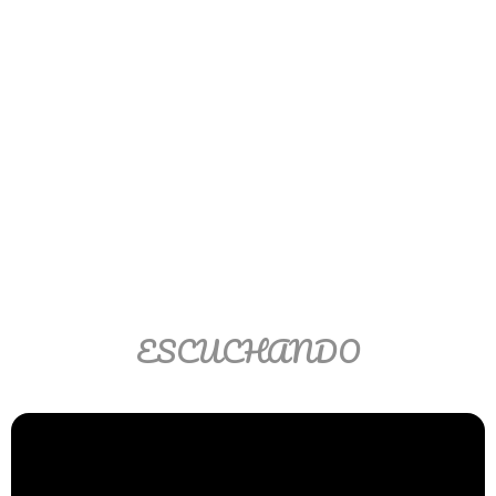
Ver/Ocultar temario
Propiedades de los reales (R) Ξ
Aplicación y operaciones con los
reales (R) Ξ Propiedades de los
radicales Ξ Aplicación y operación
con los radicales Ξ Expresiones
algebraicas Ξ Operaciones con
polinomios Ξ Productos notables Ξ
Factorización Ξ Ejercicios
factorización Ξ División de
polinomios Ξ Método cociente
ESCUCHANDO
residuo Ξ División sintética.
>> Ingresar YA a este tutorial