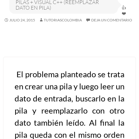
PILAS + VISUAL C++ (REEMPLAZAR
DATO EN PILA)
Algoritmos I [Ingresar]
JULIO 24, 2015
TUTORIASCOLOMBIA
DEJA UN COMENTARIO
Ver/Ocultar temario
Breve historia Ξ Operadores lógicos
Ξ Operadores de relación Ξ
Variables Ξ Estructura de un
algoritmo Ξ Expresiones aritméticas
El problema planteado se trata
Ξ Enunciado lectura/escritura Ξ
en crear una pila y luego leer un
Enunciado de decisión (sentencias
condicionales) Ξ Estructuras
dato de entrada, buscarlo en la
repetitivas (ciclo para, ciclo mientras,
pila y reemplazarlo con otro
ciclo haga-mientras) Ξ Ejercicios.
dato también leído. Al final la
pila queda con el mismo orden
>> Ingresar YA a este tutorial