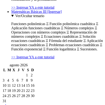
>> Ingresar YA a este tutorial
Matemáticas Básicas III [Ingresar]
Ver/Ocultar temario
Funciones polinómicas Ξ Función polinómica cuadrática Ξ
Aplicación funciones cuadráticas Ξ Números complejos Ξ
Operaciones con números complejos Ξ Representación de
números complejos Ξ Ecuaciones cuadráticas Ξ Solución
ecuaciones cuadráticas Ξ Fórmula del estudiante Ξ Aplicación
ecuaciones cuadráticas Ξ Problemas ecuaciones cuadráticas Ξ
Función exponencial Ξ Función logarítmica Ξ Sucesiones.
>> Ingresar YA a este tutorial
agosto 2026
L
M
X
J
V
S
D
1
2
3
4
5
6
7
8
9
10
11
12
13
14
15
16
17
18
19
20
21
22
23
24
25
26
27
28
29
30
31