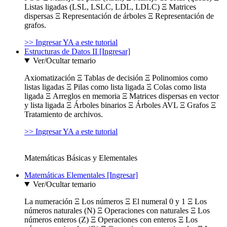
Listas ligadas (LSL, LSLC, LDL, LDLC) Ξ Matrices
dispersas Ξ Representación de árboles Ξ Representación de
grafos.
>> Ingresar YA a este tutorial
Estructuras de Datos II [Ingresar]
Ver/Ocultar temario
Axiomatización Ξ Tablas de decisión Ξ Polinomios como
listas ligadas Ξ Pilas como lista ligada Ξ Colas como lista
ligada Ξ Arreglos en memoria Ξ Matrices dispersas en vector
y lista ligada Ξ Árboles binarios Ξ Árboles AVL Ξ Grafos Ξ
Tratamiento de archivos.
>> Ingresar YA a este tutorial
Matemáticas Básicas y Elementales
Matemáticas Elementales [Ingresar]
Ver/Ocultar temario
La numeración Ξ Los números Ξ El numeral 0 y 1 Ξ Los
números naturales (N) Ξ Operaciones con naturales Ξ Los
números enteros (Z) Ξ Operaciones con enteros Ξ Los