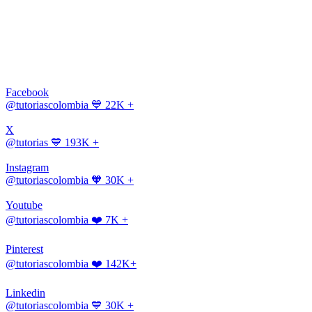
Facebook
@tutoriascolombia
💙 22K +
X
@tutorias
💙 193K +
Instagram
@tutoriascolombia
🧡 30K +
Youtube
@tutoriascolombia
❤️ 7K +
Pinterest
@tutoriascolombia
❤️ 142K+
Linkedin
@tutoriascolombia
💙 30K +