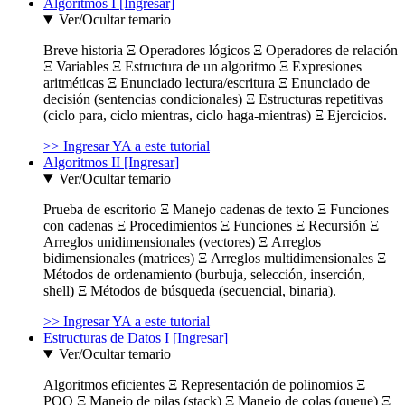
Algoritmos I [Ingresar]
Ver/Ocultar temario
Breve historia Ξ Operadores lógicos Ξ Operadores de relación
Ξ Variables Ξ Estructura de un algoritmo Ξ Expresiones
aritméticas Ξ Enunciado lectura/escritura Ξ Enunciado de
decisión (sentencias condicionales) Ξ Estructuras repetitivas
(ciclo para, ciclo mientras, ciclo haga-mientras) Ξ Ejercicios.
>> Ingresar YA a este tutorial
Algoritmos II [Ingresar]
Ver/Ocultar temario
Prueba de escritorio Ξ Manejo cadenas de texto Ξ Funciones
con cadenas Ξ Procedimientos Ξ Funciones Ξ Recursión Ξ
Arreglos unidimensionales (vectores) Ξ Arreglos
bidimensionales (matrices) Ξ Arreglos multidimensionales Ξ
Métodos de ordenamiento (burbuja, selección, inserción,
shell) Ξ Métodos de búsqueda (secuencial, binaria).
>> Ingresar YA a este tutorial
Estructuras de Datos I [Ingresar]
Ver/Ocultar temario
Algoritmos eficientes Ξ Representación de polinomios Ξ
POO Ξ Manejo de pilas (stack) Ξ Manejo de colas (queue) Ξ