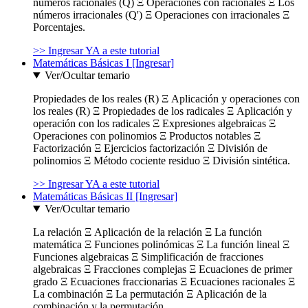
números racionales (Q) Ξ Operaciones con racionales Ξ Los
números irracionales (Q') Ξ Operaciones con irracionales Ξ
Porcentajes.
>> Ingresar YA a este tutorial
Matemáticas Básicas I [Ingresar]
Ver/Ocultar temario
Propiedades de los reales (R) Ξ Aplicación y operaciones con
los reales (R) Ξ Propiedades de los radicales Ξ Aplicación y
operación con los radicales Ξ Expresiones algebraicas Ξ
Operaciones con polinomios Ξ Productos notables Ξ
Factorización Ξ Ejercicios factorización Ξ División de
polinomios Ξ Método cociente residuo Ξ División sintética.
>> Ingresar YA a este tutorial
Matemáticas Básicas II [Ingresar]
Ver/Ocultar temario
La relación Ξ Aplicación de la relación Ξ La función
matemática Ξ Funciones polinómicas Ξ La función lineal Ξ
Funciones algebraicas Ξ Simplificación de fracciones
algebraicas Ξ Fracciones complejas Ξ Ecuaciones de primer
grado Ξ Ecuaciones fraccionarias Ξ Ecuaciones racionales Ξ
La combinación Ξ La permutación Ξ Aplicación de la
combinación y la permutación.