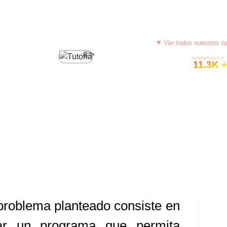
PROGRAMACIÓN EN RUBY
Ver todos nuestros tu
© 11.3K +
RUBY (APLICACION CLASE
)
E 1, 2015
TUTORIASCOLOMBIA
DEJA UN COMENTARIO
problema planteado consiste en
ar un programa que permita