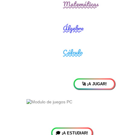
🚀 ¡A JUGAR!
🎓 ¡A ESTUDIAR!