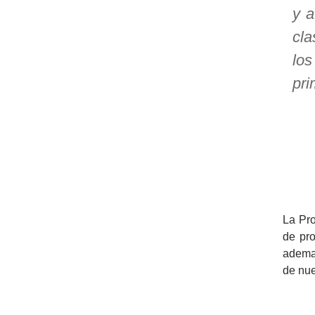
y a
>> Ingresar YA a este tutorial
cla
los
Estructuras de Datos I
pri
[Ingresar]
Ver/Ocultar temario
Algoritmos eficientes Ξ
Representación de polinomios Ξ
POO Ξ Manejo de pilas (stack) Ξ
Manejo de colas (queue) Ξ Listas
La Pr
de pro
ligadas (LSL, LSLC, LDL, LDLC) Ξ
ademas
Matrices dispersas Ξ
de nue
Representación de árboles Ξ
Representación de grafos.