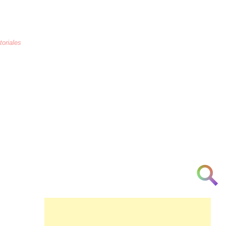
toriales
La educación
es la crianza de los
corazones humanos para combatir la
arrogancia, odio, maltrato, necedad, la
ignorancia y la indiferencia a partir de la
[cortesía] [urbanidad] [inteligencia]
[investigación] [respeto] y [am♥r]
👁