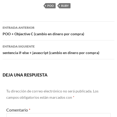
POO
RUBY
Navegación
ENTRADA ANTERIOR
de
POO + Objective C (cambio en dinero por compra)
entradas
ENTRADA SIGUIENTE
sentencia if-else + javascript (cambio en dinero por compra)
DEJA UNA RESPUESTA
Tu dirección de correo electrónico no será publicada.
Los
campos obligatorios están marcados con
*
Comentario
*