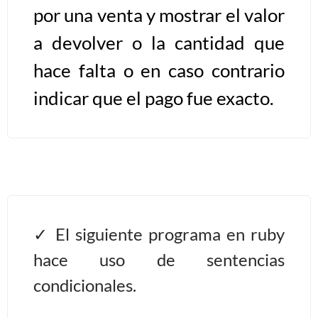
por una venta y mostrar el valor
Algoritmos II [Ingresar]
a devolver o la cantidad que
hace falta o en caso contrario
Ver/Ocultar temario
indicar que el pago fue exacto.
Prueba de escritorio Ξ Manejo
cadenas de texto Ξ Funciones con
cadenas Ξ Procedimientos Ξ
Funciones Ξ Recursión Ξ Arreglos
unidimensionales (vectores) Ξ
Arreglos bidimensionales (matrices)
Ξ Arreglos multidimensionales Ξ
El siguiente programa en ruby
Métodos de ordenamiento (burbuja,
selección, inserción, shell) Ξ
hace uso de sentencias
Métodos de búsqueda (secuencial,
condicionales.
binaria).