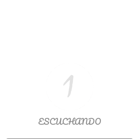
Ver/Ocultar temario
Propiedades de los reales (R) Ξ
Aplicación y operaciones con los
reales (R) Ξ Propiedades de los
radicales Ξ Aplicación y operación
con los radicales Ξ Expresiones
algebraicas Ξ Operaciones con
polinomios Ξ Productos notables Ξ
Factorización Ξ Ejercicios
factorización Ξ División de
polinomios Ξ Método cociente
residuo Ξ División sintética.
ESCUCHANDO
>> Ingresar YA a este tutorial