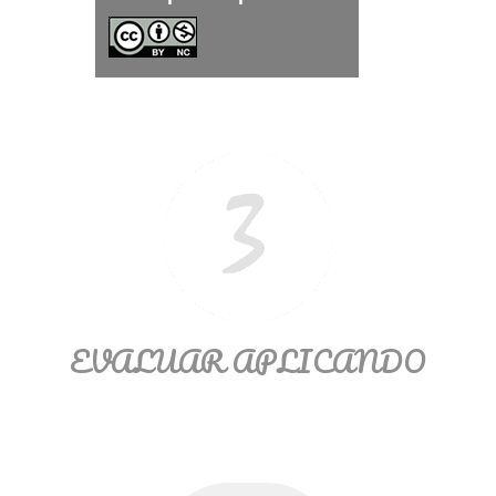
Ξ Solución ecuaciones cuadráticas
Ξ Fórmula del estudiante Ξ
Aplicación ecuaciones cuadráticas Ξ
Problemas ecuaciones cuadráticas
Ξ Función exponencial Ξ Función
logarítmica Ξ Sucesiones.
>> Ingresar YA a este tutorial
EVALUAR APLICANDO