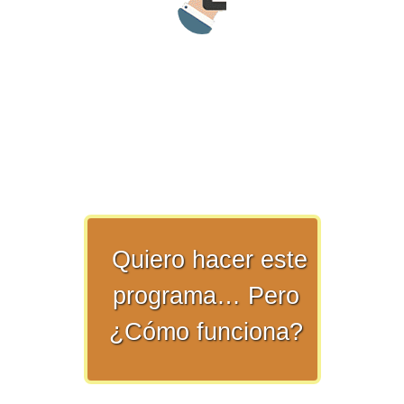
>> Ingresar YA a este tutorial
Matemáticas Básicas y
Elementales
Quiero hacer este
Matemáticas
programa… Pero
Elementales [Ingresar]
¿Cómo funciona?
Ver/Ocultar temario
La numeración Ξ Los números Ξ El