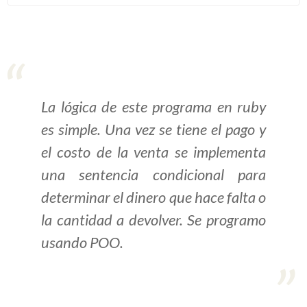
>> Ingresar YA a este tutorial
Estructuras de Datos I
[Ingresar]
La lógica de este programa en ruby
Ver/Ocultar temario
es simple. Una vez se tiene el pago y
el costo de la venta se implementa
Algoritmos eficientes Ξ
una sentencia condicional para
Representación de polinomios Ξ
POO Ξ Manejo de pilas (stack) Ξ
determinar el dinero que hace falta o
Manejo de colas (queue) Ξ Listas
la cantidad a devolver. Se programo
ligadas (LSL, LSLC, LDL, LDLC) Ξ
usando POO.
Matrices dispersas Ξ
Representación de árboles Ξ
Representación de grafos.