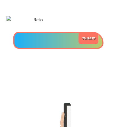
>> Ingresar YA a este tutorial
Estructuras de Datos II
TU RETO
[Ingresar]
Ver/Ocultar temario
Axiomatización Ξ Tablas de decisión
Ξ Polinomios como listas ligadas Ξ
Pilas como lista ligada Ξ Colas
como lista ligada Ξ Arreglos en
memoria Ξ Matrices dispersas en
vector y lista ligada Ξ Árboles
binarios Ξ Árboles AVL Ξ Grafos Ξ
Tratamiento de archivos.