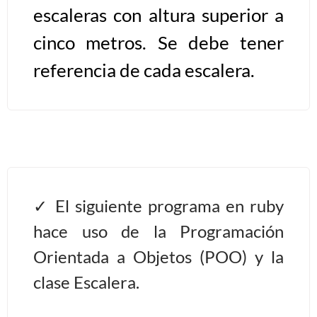
escaleras con altura superior a
Algoritmos II [Ingresar]
cinco metros. Se debe tener
referencia de cada escalera.
Ver/Ocultar temario
Prueba de escritorio Ξ Manejo
cadenas de texto Ξ Funciones con
cadenas Ξ Procedimientos Ξ
Funciones Ξ Recursión Ξ Arreglos
unidimensionales (vectores) Ξ
Arreglos bidimensionales (matrices)
El siguiente programa en ruby
Ξ Arreglos multidimensionales Ξ
hace uso de la Programación
Métodos de ordenamiento (burbuja,
Orientada a Objetos (POO) y la
selección, inserción, shell) Ξ
Métodos de búsqueda (secuencial,
clase Escalera.
binaria).