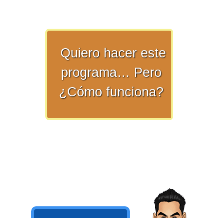
numeral 0 y 1 Ξ Los números
naturales (N) Ξ Operaciones con
naturales Ξ Los números enteros (Z)
Ξ Operaciones con enteros Ξ Los
Quiero hacer este
números racionales (Q) Ξ
programa… Pero
Operaciones con racionales Ξ Los
¿Cómo funciona?
números irracionales (Q') Ξ
Operaciones con irracionales Ξ
Porcentajes.
>> Ingresar YA a este tutorial
Matemáticas Básicas I
[Ingresar]