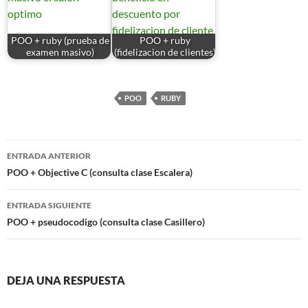
POO + ruby (prueba de
POO + ruby
examen masivo)
(fidelizacion de clientes)
POO
RUBY
Navegación
ENTRADA ANTERIOR
de
POO + Objective C (consulta clase Escalera)
entradas
ENTRADA SIGUIENTE
POO + pseudocodigo (consulta clase Casillero)
DEJA UNA RESPUESTA