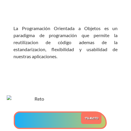
>> Ingresar YA a este tutorial
La Programación Orientada a Objetos es un
Estructuras de Datos II
paradigma de programación que permite la
[Ingresar]
reutilizacion de código ademas de la
estandarizacion, flexibilidad y usabilidad de
Ver/Ocultar temario
nuestras aplicaciones.
Axiomatización Ξ Tablas de decisión
Ξ Polinomios como listas ligadas Ξ
Pilas como lista ligada Ξ Colas
como lista ligada Ξ Arreglos en
memoria Ξ Matrices dispersas en
vector y lista ligada Ξ Árboles
binarios Ξ Árboles AVL Ξ Grafos Ξ
TU RETO
Tratamiento de archivos.