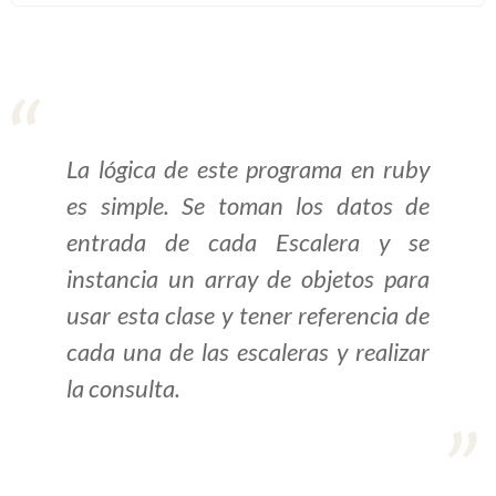
>> Ingresar YA a este tutorial
Estructuras de Datos I
[Ingresar]
La lógica de este programa en ruby
es simple. Se toman los datos de
Ver/Ocultar temario
entrada de cada Escalera y se
Algoritmos eficientes Ξ
instancia un array de objetos para
Representación de polinomios Ξ
usar esta clase y tener referencia de
POO Ξ Manejo de pilas (stack) Ξ
Manejo de colas (queue) Ξ Listas
cada una de las escaleras y realizar
ligadas (LSL, LSLC, LDL, LDLC) Ξ
la consulta.
Matrices dispersas Ξ
Representación de árboles Ξ
Representación de grafos.