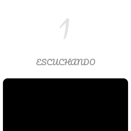
Matemáticas Básicas II
[Ingresar]
Ver/Ocultar temario
La relación Ξ Aplicación de la
relación Ξ La función matemática Ξ
Funciones polinómicas Ξ La función
ESCUCHANDO
lineal Ξ Funciones algebraicas Ξ
Simplificación de fracciones
algebraicas Ξ Fracciones complejas
Ξ Ecuaciones de primer grado Ξ
Ecuaciones fraccionarias Ξ
Ecuaciones racionales Ξ La
combinación Ξ La permutación Ξ
Aplicación de la combinación y la
permutación.