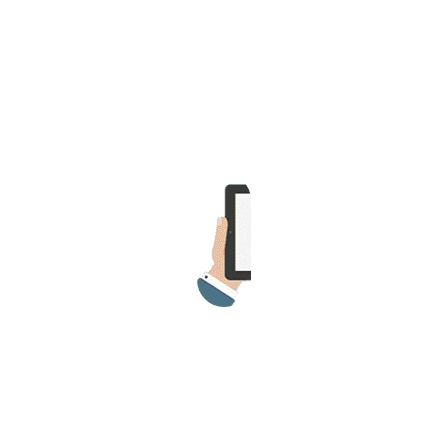
>> Ingresar YA a este tutorial
Matemáticas Básicas y
Elementales
Matemáticas
Elementales [Ingresar]
Ver/Ocultar temario
La numeración Ξ Los números Ξ El