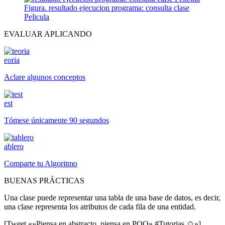
Figura. resultado ejecucion programa: consulta clase
Pelicula
EVALUAR APLICANDO
eoria
Aclare algunos conceptos
est
Tómese únicamente 90 segundos
ablero
Comparte tu Algoritmo
BUENAS PRÁCTICAS
Una clase puede representar una tabla de una base de datos, es decir,
una clase representa los atributos de cada fila de una entidad.
[Tweet «»Piensa en abstracto, piensa en POO» #Tutorias ☺»]