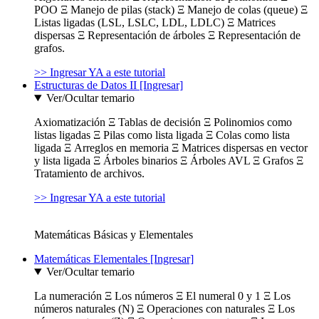
POO Ξ Manejo de pilas (stack) Ξ Manejo de colas (queue) Ξ
Listas ligadas (LSL, LSLC, LDL, LDLC) Ξ Matrices
dispersas Ξ Representación de árboles Ξ Representación de
grafos.
>> Ingresar YA a este tutorial
Estructuras de Datos II [Ingresar]
Ver/Ocultar temario
Axiomatización Ξ Tablas de decisión Ξ Polinomios como
listas ligadas Ξ Pilas como lista ligada Ξ Colas como lista
ligada Ξ Arreglos en memoria Ξ Matrices dispersas en vector
y lista ligada Ξ Árboles binarios Ξ Árboles AVL Ξ Grafos Ξ
Tratamiento de archivos.
>> Ingresar YA a este tutorial
Matemáticas Básicas y Elementales
Matemáticas Elementales [Ingresar]
Ver/Ocultar temario
La numeración Ξ Los números Ξ El numeral 0 y 1 Ξ Los
números naturales (N) Ξ Operaciones con naturales Ξ Los