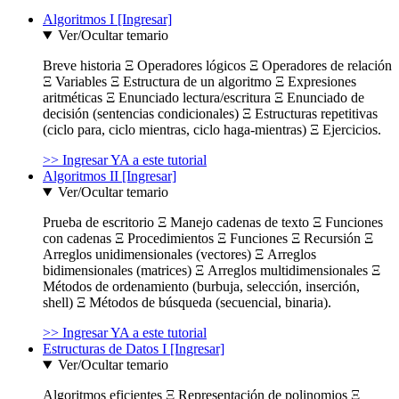
Algoritmos I [Ingresar]
Ver/Ocultar temario
Breve historia Ξ Operadores lógicos Ξ Operadores de relación
Ξ Variables Ξ Estructura de un algoritmo Ξ Expresiones
aritméticas Ξ Enunciado lectura/escritura Ξ Enunciado de
decisión (sentencias condicionales) Ξ Estructuras repetitivas
(ciclo para, ciclo mientras, ciclo haga-mientras) Ξ Ejercicios.
>> Ingresar YA a este tutorial
Algoritmos II [Ingresar]
Ver/Ocultar temario
Prueba de escritorio Ξ Manejo cadenas de texto Ξ Funciones
con cadenas Ξ Procedimientos Ξ Funciones Ξ Recursión Ξ
Arreglos unidimensionales (vectores) Ξ Arreglos
bidimensionales (matrices) Ξ Arreglos multidimensionales Ξ
Métodos de ordenamiento (burbuja, selección, inserción,
shell) Ξ Métodos de búsqueda (secuencial, binaria).
>> Ingresar YA a este tutorial
Estructuras de Datos I [Ingresar]
Ver/Ocultar temario
Algoritmos eficientes Ξ Representación de polinomios Ξ