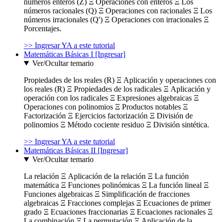
números enteros (Z) Ξ Operaciones con enteros Ξ Los
números racionales (Q) Ξ Operaciones con racionales Ξ Los
números irracionales (Q') Ξ Operaciones con irracionales Ξ
Porcentajes.
>> Ingresar YA a este tutorial
Matemáticas Básicas I [Ingresar]
Ver/Ocultar temario
Propiedades de los reales (R) Ξ Aplicación y operaciones con
los reales (R) Ξ Propiedades de los radicales Ξ Aplicación y
operación con los radicales Ξ Expresiones algebraicas Ξ
Operaciones con polinomios Ξ Productos notables Ξ
Factorización Ξ Ejercicios factorización Ξ División de
polinomios Ξ Método cociente residuo Ξ División sintética.
>> Ingresar YA a este tutorial
Matemáticas Básicas II [Ingresar]
Ver/Ocultar temario
La relación Ξ Aplicación de la relación Ξ La función
matemática Ξ Funciones polinómicas Ξ La función lineal Ξ
Funciones algebraicas Ξ Simplificación de fracciones
algebraicas Ξ Fracciones complejas Ξ Ecuaciones de primer
grado Ξ Ecuaciones fraccionarias Ξ Ecuaciones racionales Ξ
La combinación Ξ La permutación Ξ Aplicación de la