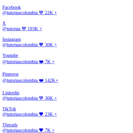
Facebook
@tutoriascolombia
💙 22K +
X
@tutorias
💙 193K +
Instagram
@tutoriascolombia
🧡 30K +
Youtube
@tutoriascolombia
❤️ 7K +
Pinterest
@tutoriascolombia
❤️ 142K+
Linkedin
@tutoriascolombia
💙 30K +
TikTok
@tutoriascolombia
🖤 23K +
Threads
@tutoriascolombia
🖤 7K +