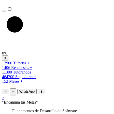
↑
0%
12900 Tutorias +
1406 Respuestas +
11300 Tutorandos +
464200 Seguidores +
152 Meses +
⇗
⭐
WhatsApp
📱
×
"Encamina tus Metas"
Fundamentos de Desarrollo de Software