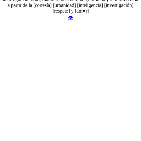
a partir de la [cortesía] [urbanidad] [inteligencia] [investigación]
[respeto] y [am♥r]
👁