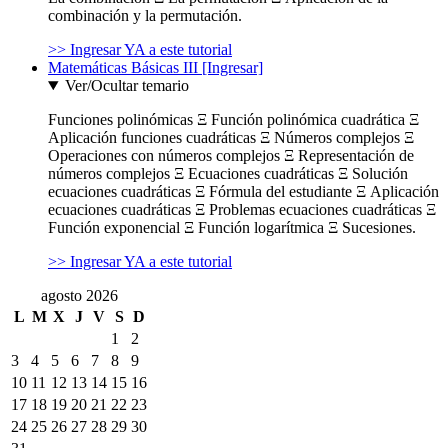
combinación y la permutación.
>> Ingresar YA a este tutorial
Matemáticas Básicas III [Ingresar]
Ver/Ocultar temario
Funciones polinómicas Ξ Función polinómica cuadrática Ξ
Aplicación funciones cuadráticas Ξ Números complejos Ξ
Operaciones con números complejos Ξ Representación de
números complejos Ξ Ecuaciones cuadráticas Ξ Solución
ecuaciones cuadráticas Ξ Fórmula del estudiante Ξ Aplicación
ecuaciones cuadráticas Ξ Problemas ecuaciones cuadráticas Ξ
Función exponencial Ξ Función logarítmica Ξ Sucesiones.
>> Ingresar YA a este tutorial
agosto 2026
L
M
X
J
V
S
D
1
2
3
4
5
6
7
8
9
10
11
12
13
14
15
16
17
18
19
20
21
22
23
24
25
26
27
28
29
30