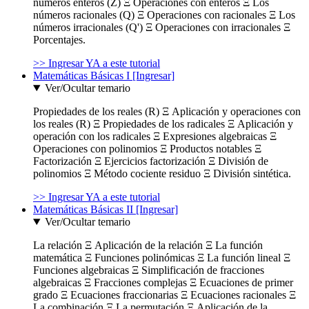
números enteros (Z) Ξ Operaciones con enteros Ξ Los
números racionales (Q) Ξ Operaciones con racionales Ξ Los
números irracionales (Q') Ξ Operaciones con irracionales Ξ
Porcentajes.
>> Ingresar YA a este tutorial
Matemáticas Básicas I [Ingresar]
Ver/Ocultar temario
Propiedades de los reales (R) Ξ Aplicación y operaciones con
los reales (R) Ξ Propiedades de los radicales Ξ Aplicación y
operación con los radicales Ξ Expresiones algebraicas Ξ
Operaciones con polinomios Ξ Productos notables Ξ
Factorización Ξ Ejercicios factorización Ξ División de
polinomios Ξ Método cociente residuo Ξ División sintética.
>> Ingresar YA a este tutorial
Matemáticas Básicas II [Ingresar]
Ver/Ocultar temario
La relación Ξ Aplicación de la relación Ξ La función
matemática Ξ Funciones polinómicas Ξ La función lineal Ξ
Funciones algebraicas Ξ Simplificación de fracciones
algebraicas Ξ Fracciones complejas Ξ Ecuaciones de primer
grado Ξ Ecuaciones fraccionarias Ξ Ecuaciones racionales Ξ
La combinación Ξ La permutación Ξ Aplicación de la