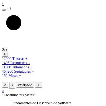
↑
0%
12900 Tutorias +
1406 Respuestas +
11300 Tutorandos +
464200 Seguidores +
152 Meses +
⇗
⭐
WhatsApp
📱
×
"Encamina tus Metas"
Fundamentos de Desarrollo de Software