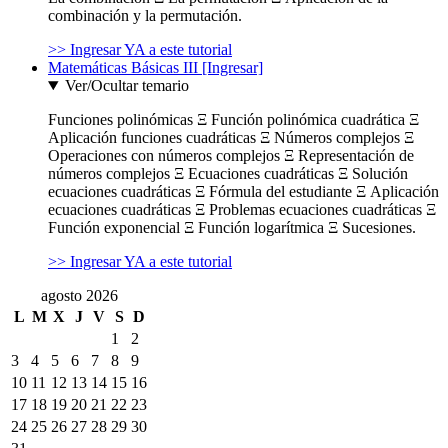
combinación y la permutación.
>> Ingresar YA a este tutorial
Matemáticas Básicas III [Ingresar]
Ver/Ocultar temario
Funciones polinómicas Ξ Función polinómica cuadrática Ξ
Aplicación funciones cuadráticas Ξ Números complejos Ξ
Operaciones con números complejos Ξ Representación de
números complejos Ξ Ecuaciones cuadráticas Ξ Solución
ecuaciones cuadráticas Ξ Fórmula del estudiante Ξ Aplicación
ecuaciones cuadráticas Ξ Problemas ecuaciones cuadráticas Ξ
Función exponencial Ξ Función logarítmica Ξ Sucesiones.
>> Ingresar YA a este tutorial
agosto 2026
L
M
X
J
V
S
D
1
2
3
4
5
6
7
8
9
10
11
12
13
14
15
16
17
18
19
20
21
22
23
24
25
26
27
28
29
30