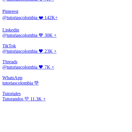
Pinterest
@tutoriascolombia
❤️ 142K+
Linkedin
@tutoriascolombia
💙 30K +
TikTok
@tutoriascolombia
🖤 23K +
Threads
@tutoriascolombia
🖤 7K +
WhatsApp
tutoriascolombia
💚
Tutoriales
Tutorandos
💛 11.3K +