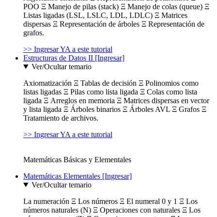
POO Ξ Manejo de pilas (stack) Ξ Manejo de colas (queue) Ξ
Listas ligadas (LSL, LSLC, LDL, LDLC) Ξ Matrices
dispersas Ξ Representación de árboles Ξ Representación de
grafos.
>> Ingresar YA a este tutorial
Estructuras de Datos II [Ingresar]
Ver/Ocultar temario
Axiomatización Ξ Tablas de decisión Ξ Polinomios como
listas ligadas Ξ Pilas como lista ligada Ξ Colas como lista
ligada Ξ Arreglos en memoria Ξ Matrices dispersas en vector
y lista ligada Ξ Árboles binarios Ξ Árboles AVL Ξ Grafos Ξ
Tratamiento de archivos.
>> Ingresar YA a este tutorial
Matemáticas Básicas y Elementales
Matemáticas Elementales [Ingresar]
Ver/Ocultar temario
La numeración Ξ Los números Ξ El numeral 0 y 1 Ξ Los
números naturales (N) Ξ Operaciones con naturales Ξ Los