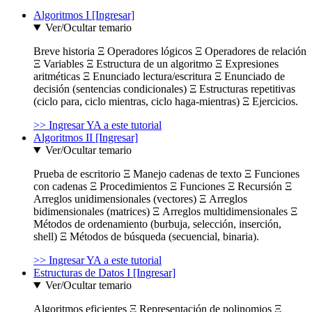
Algoritmos I [Ingresar]
Ver/Ocultar temario
Breve historia Ξ Operadores lógicos Ξ Operadores de relación
Ξ Variables Ξ Estructura de un algoritmo Ξ Expresiones
aritméticas Ξ Enunciado lectura/escritura Ξ Enunciado de
decisión (sentencias condicionales) Ξ Estructuras repetitivas
(ciclo para, ciclo mientras, ciclo haga-mientras) Ξ Ejercicios.
>> Ingresar YA a este tutorial
Algoritmos II [Ingresar]
Ver/Ocultar temario
Prueba de escritorio Ξ Manejo cadenas de texto Ξ Funciones
con cadenas Ξ Procedimientos Ξ Funciones Ξ Recursión Ξ
Arreglos unidimensionales (vectores) Ξ Arreglos
bidimensionales (matrices) Ξ Arreglos multidimensionales Ξ
Métodos de ordenamiento (burbuja, selección, inserción,
shell) Ξ Métodos de búsqueda (secuencial, binaria).
>> Ingresar YA a este tutorial
Estructuras de Datos I [Ingresar]
Ver/Ocultar temario
Algoritmos eficientes Ξ Representación de polinomios Ξ