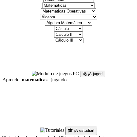
🚀 ¡A jugar!
Aprende
matemáticas
jugando.
🎓 ¡A estudiar!