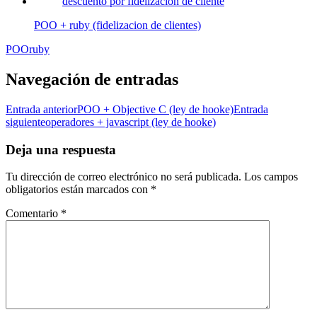
POO + ruby (fidelizacion de clientes)
POO
ruby
Navegación de entradas
Entrada anterior
POO + Objective C (ley de hooke)
Entrada
siguiente
operadores + javascript (ley de hooke)
Deja una respuesta
Tu dirección de correo electrónico no será publicada.
Los campos
obligatorios están marcados con
*
Comentario
*