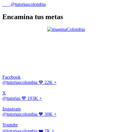
@tutoriascolombia
Encamina tus metas
Facebook
@tutoriascolombia
💙 22K +
X
@tutorias
💙 193K +
Instagram
@tutoriascolombia
🧡 30K +
Youtube
@tutoriascolombia
❤️ 7K +