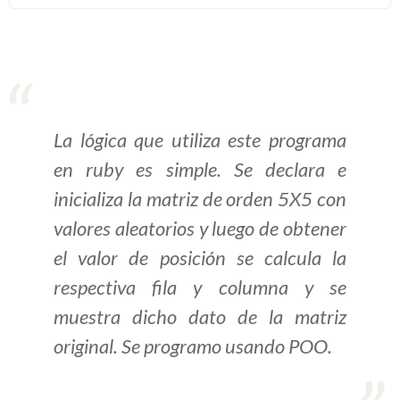
>> Ingresar YA a este tutorial
Estructuras de Datos II
[Ingresar]
La lógica que utiliza este programa
en ruby es simple. Se declara e
Ver/Ocultar temario
inicializa la matriz de orden 5X5 con
Axiomatización Ξ Tablas de decisión
valores aleatorios y luego de obtener
Ξ Polinomios como listas ligadas Ξ
el valor de posición se calcula la
Pilas como lista ligada Ξ Colas
como lista ligada Ξ Arreglos en
respectiva fila y columna y se
memoria Ξ Matrices dispersas en
muestra dicho dato de la matriz
vector y lista ligada Ξ Árboles
original. Se programo usando POO.
binarios Ξ Árboles AVL Ξ Grafos Ξ
Tratamiento de archivos.