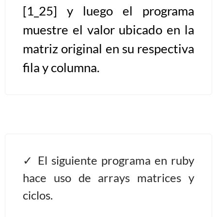
[1_25] y luego el programa
>> Ingresar YA a este tutorial
muestre el valor ubicado en la
matriz original en su respectiva
Estructuras de Datos I
fila y columna.
[Ingresar]
Ver/Ocultar temario
Algoritmos eficientes Ξ
Representación de polinomios Ξ
POO Ξ Manejo de pilas (stack) Ξ
Manejo de colas (queue) Ξ Listas
El siguiente programa en ruby
ligadas (LSL, LSLC, LDL, LDLC) Ξ
hace uso de arrays matrices y
Matrices dispersas Ξ
Representación de árboles Ξ
ciclos.
Representación de grafos.