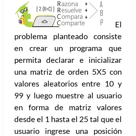
Algoritmos II [Ingresar]
El
Ver/Ocultar temario
problema planteado consiste
Prueba de escritorio Ξ Manejo
en crear un programa que
cadenas de texto Ξ Funciones con
permita declarar e inicializar
cadenas Ξ Procedimientos Ξ
Funciones Ξ Recursión Ξ Arreglos
una matriz de orden 5X5 con
unidimensionales (vectores) Ξ
valores aleatorios entre 10 y
Arreglos bidimensionales (matrices)
Ξ Arreglos multidimensionales Ξ
99 y luego muestre al usuario
Métodos de ordenamiento (burbuja,
en forma de matriz valores
selección, inserción, shell) Ξ
desde el 1 hasta el 25 tal que el
Métodos de búsqueda (secuencial,
binaria).
usuario ingrese una posición