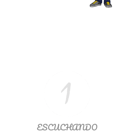
Matemáticas Básicas II
[Ingresar]
Ver/Ocultar temario
La relación Ξ Aplicación de la
relación Ξ La función matemática Ξ
Funciones polinómicas Ξ La función
lineal Ξ Funciones algebraicas Ξ
Simplificación de fracciones
algebraicas Ξ Fracciones complejas
Ξ Ecuaciones de primer grado Ξ
Ecuaciones fraccionarias Ξ
Ecuaciones racionales Ξ La
combinación Ξ La permutación Ξ
ESCUCHANDO
Aplicación de la combinación y la
permutación.