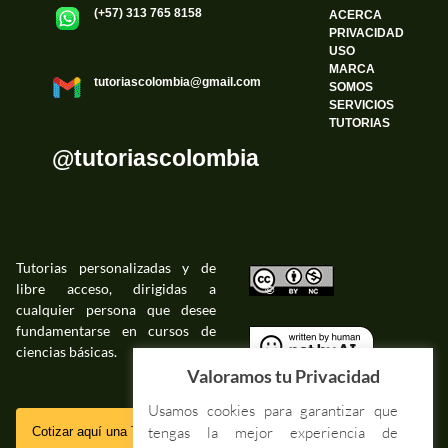
(+57) 313 765 8158
ACERCA
PRIVACIDAD
USO
MARCA
tutoriascolombia@gmail.com
SOMOS
SERVICIOS
TUTORIAS
@tutoriascolombia
Tutorias personalizadas y de
libre acceso, dirigidas a
©
cualquier persona que desee
fundamentarse en cursos de
ciencias básicas.
©
Valoramos tu Privacidad
Usamos cookies para garantizar que
SSL
tengas la mejor experiencia de
Cotizar aquí una Tutoria Web