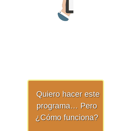
numeral 0 y 1 Ξ Los números
naturales (N) Ξ Operaciones con
naturales Ξ Los números enteros (Z)
Ξ Operaciones con enteros Ξ Los
números racionales (Q) Ξ
Operaciones con racionales Ξ Los
números irracionales (Q') Ξ
Operaciones con irracionales Ξ
Porcentajes.
>> Ingresar YA a este tutorial
Quiero hacer este
programa… Pero
Matemáticas Básicas I
¿Cómo funciona?
[Ingresar]