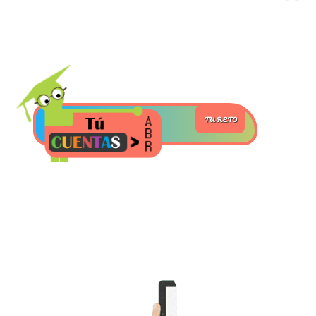
>> Ingresar YA a este tutorial
TU RETO
Matemáticas Básicas y
Elementales
Matemáticas
Elementales [Ingresar]
Ver/Ocultar temario
La numeración Ξ Los números Ξ El