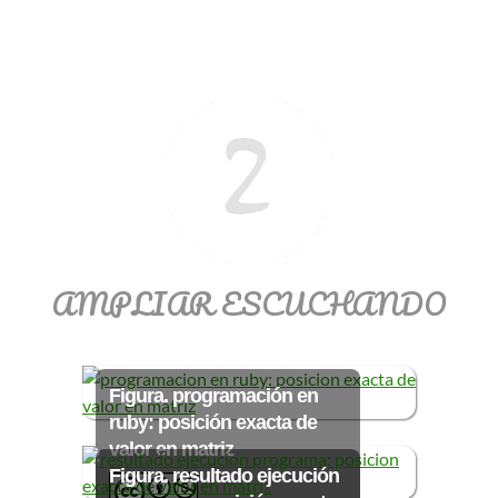
Ξ Solución ecuaciones cuadráticas
Ξ Fórmula del estudiante Ξ
Aplicación ecuaciones cuadráticas Ξ
Problemas ecuaciones cuadráticas
Ξ Función exponencial Ξ Función
logarítmica Ξ Sucesiones.
>> Ingresar YA a este tutorial
AMPLIAR ESCUCHANDO
Figura. programación en
ruby: posición exacta de
valor en matriz
Figura. resultado ejecución