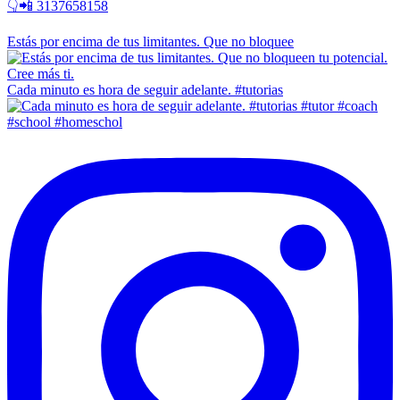
👇📲 3137658158
Estás por encima de tus limitantes. Que no bloquee
Cada minuto es hora de seguir adelante. #tutorias