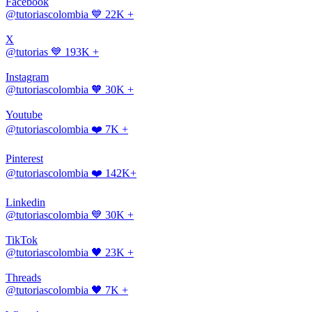
Facebook
@tutoriascolombia
💙 22K +
X
@tutorias
💙 193K +
Instagram
@tutoriascolombia
🧡 30K +
Youtube
@tutoriascolombia
❤️ 7K +
Pinterest
@tutoriascolombia
❤️ 142K+
Linkedin
@tutoriascolombia
💙 30K +
TikTok
@tutoriascolombia
🖤 23K +
Threads
@tutoriascolombia
🖤 7K +