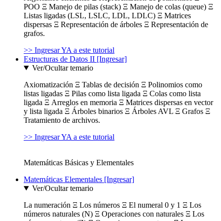
POO Ξ Manejo de pilas (stack) Ξ Manejo de colas (queue) Ξ
Listas ligadas (LSL, LSLC, LDL, LDLC) Ξ Matrices
dispersas Ξ Representación de árboles Ξ Representación de
grafos.
>> Ingresar YA a este tutorial
Estructuras de Datos II [Ingresar]
Ver/Ocultar temario
Axiomatización Ξ Tablas de decisión Ξ Polinomios como
listas ligadas Ξ Pilas como lista ligada Ξ Colas como lista
ligada Ξ Arreglos en memoria Ξ Matrices dispersas en vector
y lista ligada Ξ Árboles binarios Ξ Árboles AVL Ξ Grafos Ξ
Tratamiento de archivos.
>> Ingresar YA a este tutorial
Matemáticas Básicas y Elementales
Matemáticas Elementales [Ingresar]
Ver/Ocultar temario
La numeración Ξ Los números Ξ El numeral 0 y 1 Ξ Los
números naturales (N) Ξ Operaciones con naturales Ξ Los