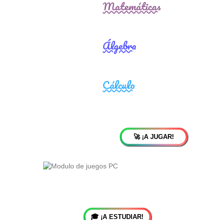
🚀 ¡A JUGAR!
🎓 ¡A ESTUDIAR!