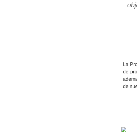
obj
>> Ingresar YA a este tutorial
Estructuras de Datos I
[Ingresar]
Ver/Ocultar temario
La Pr
Algoritmos eficientes Ξ
de pro
Representación de polinomios Ξ
ademas
POO Ξ Manejo de pilas (stack) Ξ
de nue
Manejo de colas (queue) Ξ Listas
ligadas (LSL, LSLC, LDL, LDLC) Ξ
Matrices dispersas Ξ
Representación de árboles Ξ
Representación de grafos.