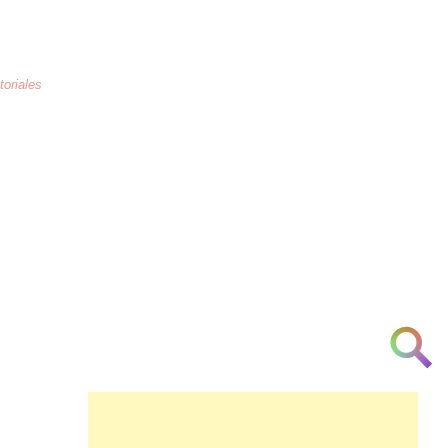
toriales
La educación
es la crianza de los
corazones humanos para combatir la
arrogancia, odio, maltrato, necedad, la
ignorancia y la indiferencia a partir de la
[cortesía] [urbanidad] [inteligencia]
[investigación] [respeto] y [am♥r]
👁