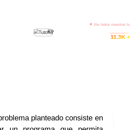
PROGRAMACIÓN EN VISUALSTUDIO C#
Ver todos nuestros tu
© 11.3K +
VISUALSTUDIO C# (CLASE
ERO)
E 15, 2015
TUTORIASCOLOMBIA
DEJA UN COMENTARIO
problema planteado consiste en
ar un programa que permita