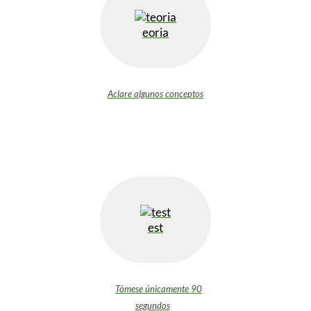
eoria
Aclare algunos conceptos
est
Tómese únicamente 90
segundos