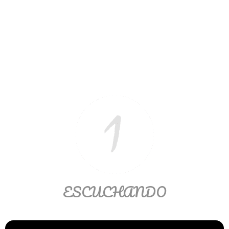
Ver/Ocultar temario
Propiedades de los reales (R) Ξ
Aplicación y operaciones con los
reales (R) Ξ Propiedades de los
radicales Ξ Aplicación y operación
con los radicales Ξ Expresiones
algebraicas Ξ Operaciones con
polinomios Ξ Productos notables Ξ
Factorización Ξ Ejercicios
factorización Ξ División de
polinomios Ξ Método cociente
residuo Ξ División sintética.
ESCUCHANDO
>> Ingresar YA a este tutorial