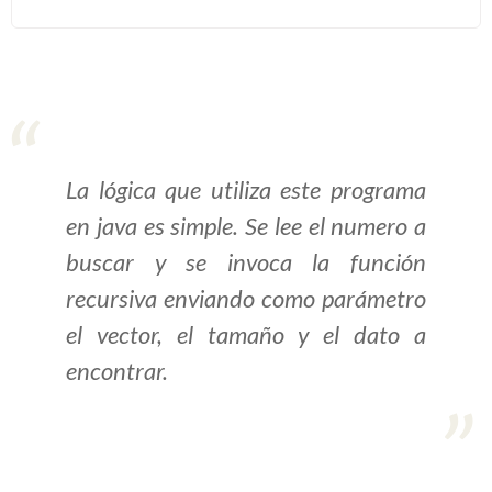
>> Ingresar YA a este tutorial
Estructuras de Datos I
[Ingresar]
La lógica que utiliza este programa
Ver/Ocultar temario
en java es simple. Se lee el numero a
Algoritmos eficientes Ξ
buscar y se invoca la función
Representación de polinomios Ξ
recursiva enviando como parámetro
POO Ξ Manejo de pilas (stack) Ξ
el vector, el tamaño y el dato a
Manejo de colas (queue) Ξ Listas
encontrar.
ligadas (LSL, LSLC, LDL, LDLC) Ξ
Matrices dispersas Ξ
Representación de árboles Ξ
Representación de grafos.