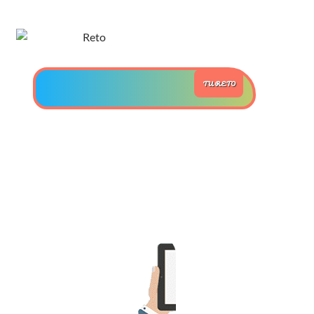
>> Ingresar YA a este tutorial
Estructuras de Datos II
TU RETO
[Ingresar]
Ver/Ocultar temario
Axiomatización Ξ Tablas de decisión
Ξ Polinomios como listas ligadas Ξ
Pilas como lista ligada Ξ Colas
como lista ligada Ξ Arreglos en
memoria Ξ Matrices dispersas en
vector y lista ligada Ξ Árboles
binarios Ξ Árboles AVL Ξ Grafos Ξ
Tratamiento de archivos.