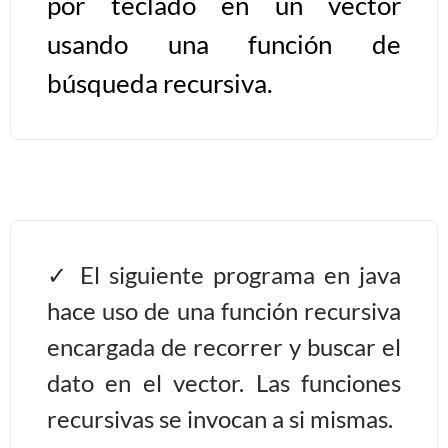
por teclado en un vector
usando una función de
Algoritmos II [Ingresar]
búsqueda recursiva.
Ver/Ocultar temario
Prueba de escritorio Ξ Manejo
cadenas de texto Ξ Funciones con
cadenas Ξ Procedimientos Ξ
Funciones Ξ Recursión Ξ Arreglos
unidimensionales (vectores) Ξ
El siguiente programa en java
Arreglos bidimensionales (matrices)
Ξ Arreglos multidimensionales Ξ
hace uso de una función recursiva
Métodos de ordenamiento (burbuja,
encargada de recorrer y buscar el
selección, inserción, shell) Ξ
dato en el vector. Las funciones
Métodos de búsqueda (secuencial,
recursivas se invocan a si mismas.
binaria).