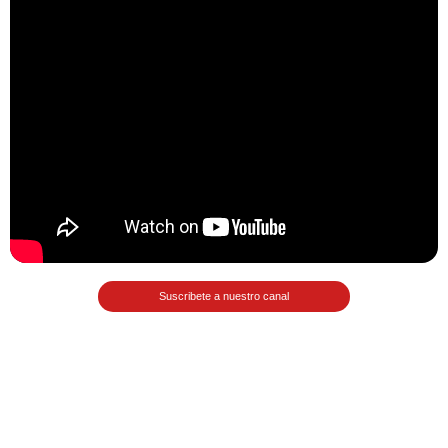
Matemáticas Básicas II
[Ingresar]
Ver/Ocultar temario
La relación Ξ Aplicación de la
relación Ξ La función matemática Ξ
Funciones polinómicas Ξ La función
lineal Ξ Funciones algebraicas Ξ
Simplificación de fracciones
algebraicas Ξ Fracciones complejas
Suscribete a nuestro canal
Ξ Ecuaciones de primer grado Ξ
Ecuaciones fraccionarias Ξ
Ecuaciones racionales Ξ La
combinación Ξ La permutación Ξ
Aplicación de la combinación y la
permutación.