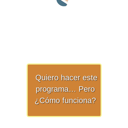
>> Ingresar YA a este tutorial
Matemáticas Básicas y
Elementales
Quiero hacer este
programa… Pero
Matemáticas
¿Cómo funciona?
Elementales [Ingresar]
Ver/Ocultar temario
La numeración Ξ Los números Ξ El