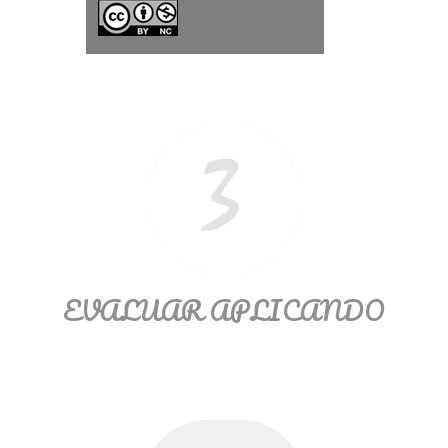
Ξ Solución ecuaciones cuadráticas
Ξ Fórmula del estudiante Ξ
Aplicación ecuaciones cuadráticas Ξ
Problemas ecuaciones cuadráticas
Ξ Función exponencial Ξ Función
logarítmica Ξ Sucesiones.
>> Ingresar YA a este tutorial
EVALUAR APLICANDO