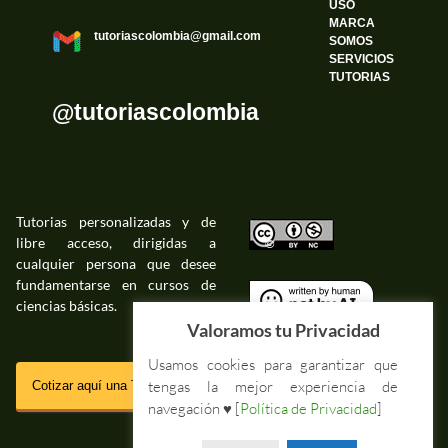
USO
MARCA
tutoriascolombia@gmail.com
SOMOS
SERVICIOS
TUTORIAS
@tutoriascolombia
Tutorias personalizadas y de
libre acceso, dirigidas a
©
cualquier persona que desee
fundamentarse en cursos de
ciencias básicas.
©
Valoramos tu Privacidad
Usamos cookies para garantizar que
SSL
tengas la mejor experiencia de
Cotizar aquí una Tutoria Web
navegación ♥ [
Política de Privacidad
]
Impressum Tutorias.co