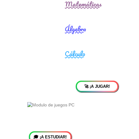
🚀 ¡A JUGAR!
🎓 ¡A ESTUDIAR!