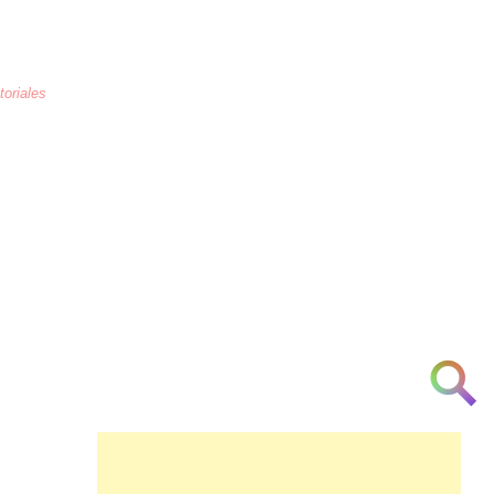
toriales
La educación
es la crianza de los
corazones humanos para combatir la
arrogancia, odio, maltrato, necedad, la
ignorancia y la indiferencia a partir de la
[cortesía] [urbanidad] [inteligencia]
[investigación] [respeto] y [am♥r]
👁