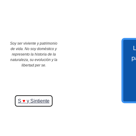
>> Ingresar YA a este tutorial
Soy ser viviente y patrimonio
L
de vida. No soy doméstico y
represento la historia de la
p
naturaleza, su evolución y la
Matemáticas Básicas y
libertad per se.
Elementales
Matemáticas
S
♥
y Sintiente
Elementales [Ingresar]
Ver/Ocultar temario
La numeración Ξ Los números Ξ El