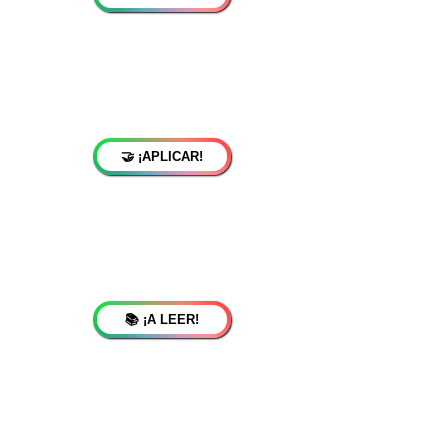
🤝 ¡APLICAR!
📚 ¡A LEER!