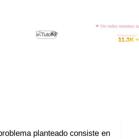
Ver todos nuestros tu
PROGRAMACIÓN EN JAVA
© 11.3K +
IVIDAD – JAVA (INTERCAMBIO
IVO ENTRE DOS MATRICES)
7, 2015
TUTORIASCOLOMBIA
DEJA UN COMENTARIO
problema planteado consiste en