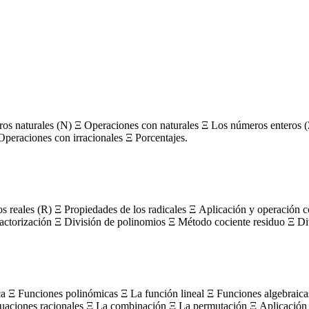
s naturales (N) Ξ Operaciones con naturales Ξ Los números enteros (
Operaciones con irracionales Ξ Porcentajes.
os reales (R) Ξ Propiedades de los radicales Ξ Aplicación y operación 
actorización Ξ División de polinomios Ξ Método cociente residuo Ξ Divi
ca Ξ Funciones polinómicas Ξ La función lineal Ξ Funciones algebraica
uaciones racionales Ξ La combinación Ξ La permutación Ξ Aplicación 