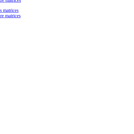
re matrices
re matrices