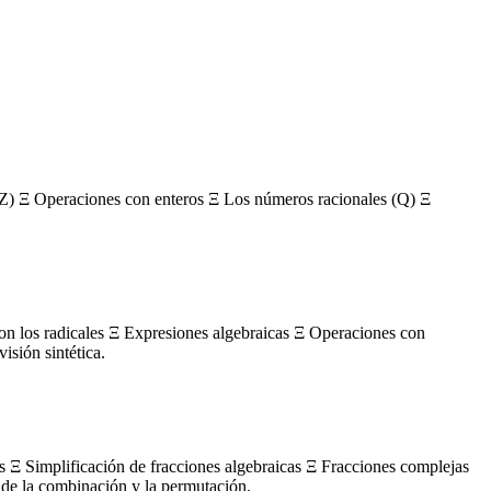
Z) Ξ Operaciones con enteros Ξ Los números racionales (Q) Ξ
con los radicales Ξ Expresiones algebraicas Ξ Operaciones con
sión sintética.
s Ξ Simplificación de fracciones algebraicas Ξ Fracciones complejas
de la combinación y la permutación.