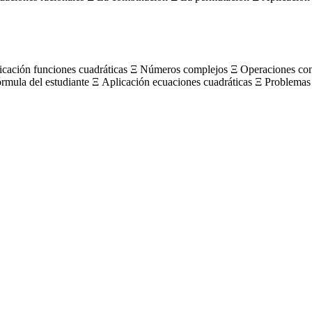
licación funciones cuadráticas Ξ Números complejos Ξ Operaciones c
órmula del estudiante Ξ Aplicación ecuaciones cuadráticas Ξ Problemas