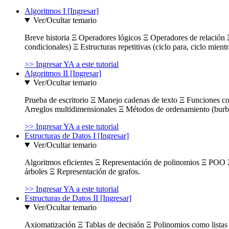
Algoritmos I [Ingresar]
Ver/Ocultar temario
Breve historia Ξ Operadores lógicos Ξ Operadores de relación Ξ
condicionales) Ξ Estructuras repetitivas (ciclo para, ciclo mient
>> Ingresar YA a este tutorial
Algoritmos II [Ingresar]
Ver/Ocultar temario
Prueba de escritorio Ξ Manejo cadenas de texto Ξ Funciones c
Arreglos multidimensionales Ξ Métodos de ordenamiento (burbuja
>> Ingresar YA a este tutorial
Estructuras de Datos I [Ingresar]
Ver/Ocultar temario
Algoritmos eficientes Ξ Representación de polinomios Ξ POO 
árboles Ξ Representación de grafos.
>> Ingresar YA a este tutorial
Estructuras de Datos II [Ingresar]
Ver/Ocultar temario
Axiomatización Ξ Tablas de decisión Ξ Polinomios como listas l