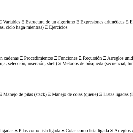
 Variables Ξ Estructura de un algoritmo Ξ Expresiones aritméticas Ξ E
ras, ciclo haga-mientras) Ξ Ejercicios.
on cadenas Ξ Procedimientos Ξ Funciones Ξ Recursión Ξ Arreglos unidi
, selección, inserción, shell) Ξ Métodos de búsqueda (secuencial, bin
Ξ Manejo de pilas (stack) Ξ Manejo de colas (queue) Ξ Listas ligada
igadas Ξ Pilas como lista ligada Ξ Colas como lista ligada Ξ Arreglos 