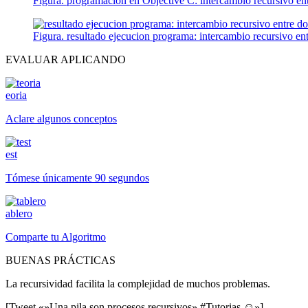
Figura. programacion en Objective C: intercambio recursivo ent
Figura. resultado ejecucion programa: intercambio recursivo ent
EVALUAR APLICANDO
eoria
Aclare algunos conceptos
est
Tómese únicamente 90 segundos
ablero
Comparte tu Algoritmo
BUENAS PRÁCTICAS
La recursividad facilita la complejidad de muchos problemas.
[Tweet «»Una pila son procesos recursivos» #Tutorias ☺»]