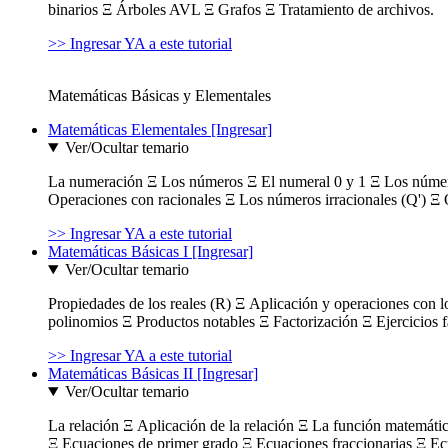
binarios Ξ Árboles AVL Ξ Grafos Ξ Tratamiento de archivos.
>> Ingresar YA a este tutorial
Matemáticas Básicas y Elementales
Matemáticas Elementales [Ingresar]
Ver/Ocultar temario
La numeración Ξ Los números Ξ El numeral 0 y 1 Ξ Los número
Operaciones con racionales Ξ Los números irracionales (Q') Ξ 
>> Ingresar YA a este tutorial
Matemáticas Básicas I [Ingresar]
Ver/Ocultar temario
Propiedades de los reales (R) Ξ Aplicación y operaciones con l
polinomios Ξ Productos notables Ξ Factorización Ξ Ejercicios f
>> Ingresar YA a este tutorial
Matemáticas Básicas II [Ingresar]
Ver/Ocultar temario
La relación Ξ Aplicación de la relación Ξ La función matemáti
Ξ Ecuaciones de primer grado Ξ Ecuaciones fraccionarias Ξ Ec