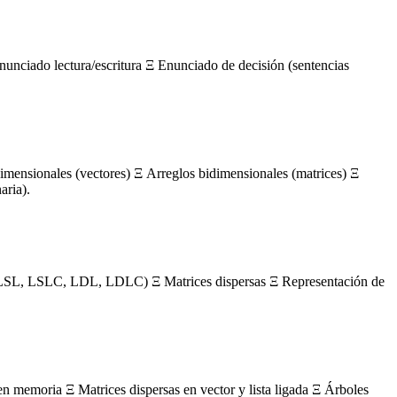
nunciado lectura/escritura Ξ Enunciado de decisión (sentencias
mensionales (vectores) Ξ Arreglos bidimensionales (matrices) Ξ
aria).
s (LSL, LSLC, LDL, LDLC) Ξ Matrices dispersas Ξ Representación de
en memoria Ξ Matrices dispersas en vector y lista ligada Ξ Árboles