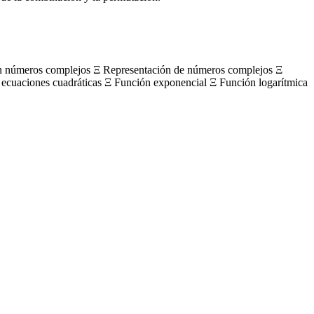
on números complejos Ξ Representación de números complejos Ξ
 ecuaciones cuadráticas Ξ Función exponencial Ξ Función logarítmica