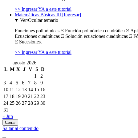
>> Ingresar YA a este tutorial
Matemáticas Básicas III [Ingresar]
Ver/Ocultar temario
Funciones polinómicas Ξ Función polinómica cuadrática Ξ Ap
Ecuaciones cuadráticas Ξ Solución ecuaciones cuadráticas Ξ F
Ξ Sucesiones.
>> Ingresar YA a este tutorial
agosto 2026
L
M
X
J
V
S
D
1
2
3
4
5
6
7
8
9
10
11
12
13
14
15
16
17
18
19
20
21
22
23
24
25
26
27
28
29
30
31
« Jun
Cerrar
Saltar al contenido