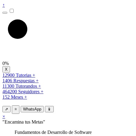
↑
0%
12900 Tutorias +
1406 Respuestas +
11300 Tutorandos +
464200 Seguidores +
152 Meses +
⇗
⭐
WhatsApp
📱
×
"Encamina tus Metas"
Fundamentos de Desarrollo de Software