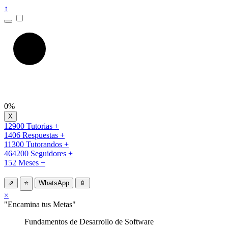
↑
0%
12900 Tutorias +
1406 Respuestas +
11300 Tutorandos +
464200 Seguidores +
152 Meses +
⇗
⭐
WhatsApp
📱
×
"Encamina tus Metas"
Fundamentos de Desarrollo de Software