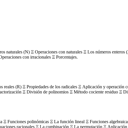
s naturales (N) Ξ Operaciones con naturales Ξ Los números enteros (
Operaciones con irracionales Ξ Porcentajes.
os reales (R) Ξ Propiedades de los radicales Ξ Aplicación y operación 
actorización Ξ División de polinomios Ξ Método cociente residuo Ξ Divi
ca Ξ Funciones polinómicas Ξ La función lineal Ξ Funciones algebraica
uaciones racionales Ξ La combinación Ξ La permutación Ξ Aplicación 