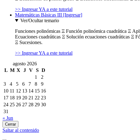
>> Ingresar YA a este tutorial
Matemáticas Básicas III [Ingresar]
Ver/Ocultar temario
Funciones polinómicas Ξ Función polinómica cuadrática Ξ Ap
Ecuaciones cuadráticas Ξ Solución ecuaciones cuadráticas Ξ F
Ξ Sucesiones.
>> Ingresar YA a este tutorial
agosto 2026
L
M
X
J
V
S
D
1
2
3
4
5
6
7
8
9
10
11
12
13
14
15
16
17
18
19
20
21
22
23
24
25
26
27
28
29
30
31
« Jun
Cerrar
Saltar al contenido