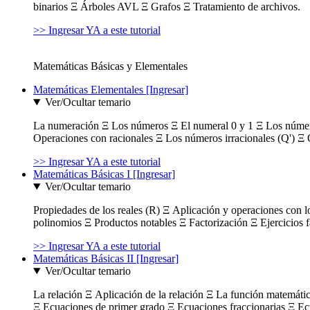
binarios Ξ Árboles AVL Ξ Grafos Ξ Tratamiento de archivos.
>> Ingresar YA a este tutorial
Matemáticas Básicas y Elementales
Matemáticas Elementales [Ingresar]
Ver/Ocultar temario
La numeración Ξ Los números Ξ El numeral 0 y 1 Ξ Los número
Operaciones con racionales Ξ Los números irracionales (Q') Ξ 
>> Ingresar YA a este tutorial
Matemáticas Básicas I [Ingresar]
Ver/Ocultar temario
Propiedades de los reales (R) Ξ Aplicación y operaciones con l
polinomios Ξ Productos notables Ξ Factorización Ξ Ejercicios f
>> Ingresar YA a este tutorial
Matemáticas Básicas II [Ingresar]
Ver/Ocultar temario
La relación Ξ Aplicación de la relación Ξ La función matemáti
Ξ Ecuaciones de primer grado Ξ Ecuaciones fraccionarias Ξ Ec