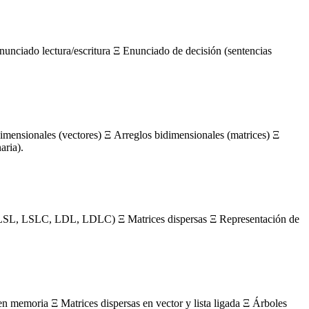
nunciado lectura/escritura Ξ Enunciado de decisión (sentencias
mensionales (vectores) Ξ Arreglos bidimensionales (matrices) Ξ
aria).
s (LSL, LSLC, LDL, LDLC) Ξ Matrices dispersas Ξ Representación de
en memoria Ξ Matrices dispersas en vector y lista ligada Ξ Árboles