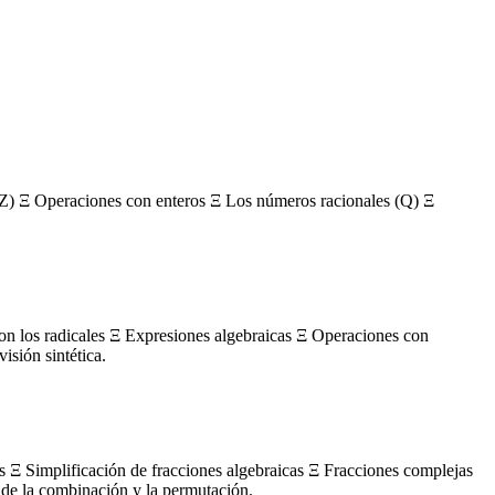
Z) Ξ Operaciones con enteros Ξ Los números racionales (Q) Ξ
con los radicales Ξ Expresiones algebraicas Ξ Operaciones con
sión sintética.
s Ξ Simplificación de fracciones algebraicas Ξ Fracciones complejas
de la combinación y la permutación.