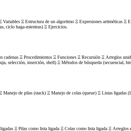
 Variables Ξ Estructura de un algoritmo Ξ Expresiones aritméticas Ξ E
ras, ciclo haga-mientras) Ξ Ejercicios.
on cadenas Ξ Procedimientos Ξ Funciones Ξ Recursión Ξ Arreglos unidi
, selección, inserción, shell) Ξ Métodos de búsqueda (secuencial, bin
Ξ Manejo de pilas (stack) Ξ Manejo de colas (queue) Ξ Listas ligada
igadas Ξ Pilas como lista ligada Ξ Colas como lista ligada Ξ Arreglos 