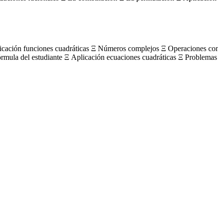
licación funciones cuadráticas Ξ Números complejos Ξ Operaciones c
órmula del estudiante Ξ Aplicación ecuaciones cuadráticas Ξ Problemas