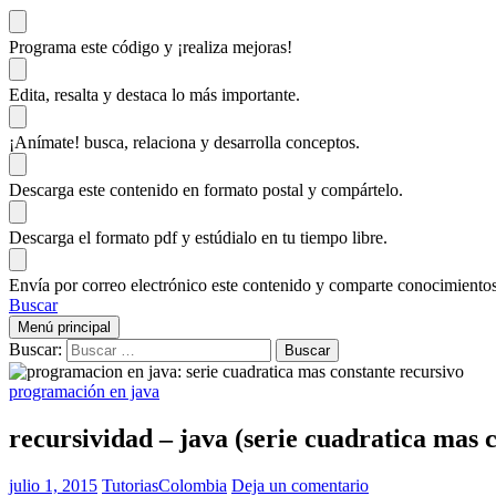
Programa este código
y ¡realiza mejoras!
Edita, resalta y destaca
lo más importante.
¡Anímate!
busca, relaciona y desarrolla conceptos.
Descarga
este contenido en formato postal y compártelo.
Descarga el formato pdf y estúdialo
en tu tiempo libre.
Envía por correo electrónico este contenido y
comparte conocimientos
Buscar
Menú principal
Buscar:
programación en java
recursividad – java (serie cuadratica mas 
julio 1, 2015
TutoriasColombia
Deja un comentario