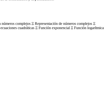
on números complejos Ξ Representación de números complejos Ξ
 ecuaciones cuadráticas Ξ Función exponencial Ξ Función logarítmica