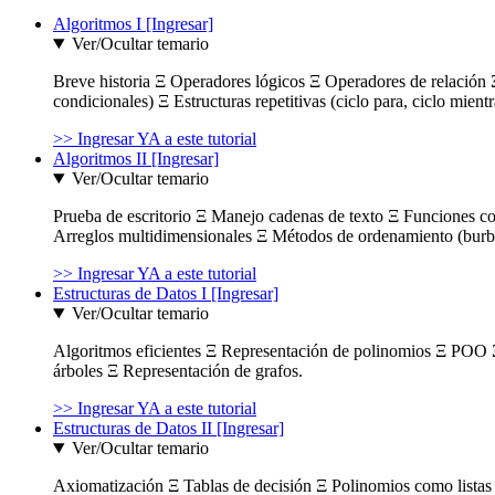
Algoritmos I [Ingresar]
Ver/Ocultar temario
Breve historia Ξ Operadores lógicos Ξ Operadores de relación Ξ
condicionales) Ξ Estructuras repetitivas (ciclo para, ciclo mient
>> Ingresar YA a este tutorial
Algoritmos II [Ingresar]
Ver/Ocultar temario
Prueba de escritorio Ξ Manejo cadenas de texto Ξ Funciones c
Arreglos multidimensionales Ξ Métodos de ordenamiento (burbuja
>> Ingresar YA a este tutorial
Estructuras de Datos I [Ingresar]
Ver/Ocultar temario
Algoritmos eficientes Ξ Representación de polinomios Ξ POO 
árboles Ξ Representación de grafos.
>> Ingresar YA a este tutorial
Estructuras de Datos II [Ingresar]
Ver/Ocultar temario
Axiomatización Ξ Tablas de decisión Ξ Polinomios como listas l