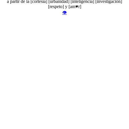
a partir de la [cortesía] [urbanidad] [inteligencia] [investigación]
[respeto] y [am♥r]
👁