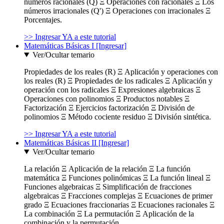
números racionales (Q) Ξ Operaciones con racionales Ξ Los
números irracionales (Q') Ξ Operaciones con irracionales Ξ
Porcentajes.
>> Ingresar YA a este tutorial
Matemáticas Básicas I [Ingresar]
Ver/Ocultar temario
Propiedades de los reales (R) Ξ Aplicación y operaciones con
los reales (R) Ξ Propiedades de los radicales Ξ Aplicación y
operación con los radicales Ξ Expresiones algebraicas Ξ
Operaciones con polinomios Ξ Productos notables Ξ
Factorización Ξ Ejercicios factorización Ξ División de
polinomios Ξ Método cociente residuo Ξ División sintética.
>> Ingresar YA a este tutorial
Matemáticas Básicas II [Ingresar]
Ver/Ocultar temario
La relación Ξ Aplicación de la relación Ξ La función
matemática Ξ Funciones polinómicas Ξ La función lineal Ξ
Funciones algebraicas Ξ Simplificación de fracciones
algebraicas Ξ Fracciones complejas Ξ Ecuaciones de primer
grado Ξ Ecuaciones fraccionarias Ξ Ecuaciones racionales Ξ
La combinación Ξ La permutación Ξ Aplicación de la
combinación y la permutación.