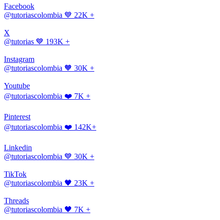
Facebook
@tutoriascolombia
💙 22K +
X
@tutorias
💙 193K +
Instagram
@tutoriascolombia
🧡 30K +
Youtube
@tutoriascolombia
❤️ 7K +
Pinterest
@tutoriascolombia
❤️ 142K+
Linkedin
@tutoriascolombia
💙 30K +
TikTok
@tutoriascolombia
🖤 23K +
Threads
@tutoriascolombia
🖤 7K +