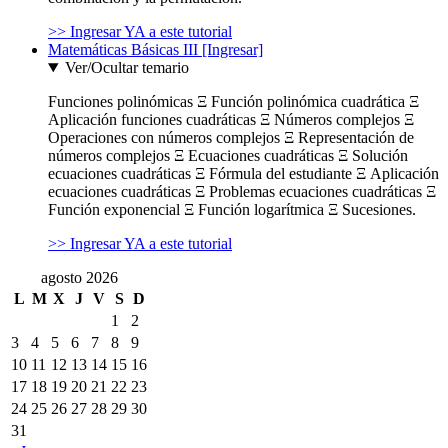
>> Ingresar YA a este tutorial
Matemáticas Básicas III [Ingresar]
Ver/Ocultar temario
Funciones polinómicas Ξ Función polinómica cuadrática Ξ
Aplicación funciones cuadráticas Ξ Números complejos Ξ
Operaciones con números complejos Ξ Representación de
números complejos Ξ Ecuaciones cuadráticas Ξ Solución
ecuaciones cuadráticas Ξ Fórmula del estudiante Ξ Aplicación
ecuaciones cuadráticas Ξ Problemas ecuaciones cuadráticas Ξ
Función exponencial Ξ Función logarítmica Ξ Sucesiones.
>> Ingresar YA a este tutorial
agosto 2026
L
M
X
J
V
S
D
1
2
3
4
5
6
7
8
9
10
11
12
13
14
15
16
17
18
19
20
21
22
23
24
25
26
27
28
29
30
31