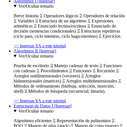
Algoritmos I [Ingresar]
Ver/Ocultar temario
Breve historia Ξ Operadores lógicos Ξ Operadores de relación
Ξ Variables Ξ Estructura de un algoritmo Ξ Expresiones
aritméticas Ξ Enunciado lectura/escritura Ξ Enunciado de
decisión (sentencias condicionales) Ξ Estructuras repetitivas
(ciclo para, ciclo mientras, ciclo haga-mientras) Ξ Ejercicios.
>> Ingresar YA a este tutorial
Algoritmos II [Ingresar]
Ver/Ocultar temario
Prueba de escritorio Ξ Manejo cadenas de texto Ξ Funciones
con cadenas Ξ Procedimientos Ξ Funciones Ξ Recursión Ξ
Arreglos unidimensionales (vectores) Ξ Arreglos
bidimensionales (matrices) Ξ Arreglos multidimensionales Ξ
Métodos de ordenamiento (burbuja, selección, inserción,
shell) Ξ Métodos de búsqueda (secuencial, binaria).
>> Ingresar YA a este tutorial
Estructuras de Datos I [Ingresar]
Ver/Ocultar temario
Algoritmos eficientes Ξ Representación de polinomios Ξ
POO Ξ Manejo de pilas (stack) Ξ Manejo de colas (queue) Ξ