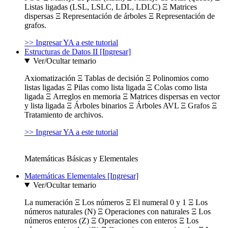
Listas ligadas (LSL, LSLC, LDL, LDLC) Ξ Matrices
dispersas Ξ Representación de árboles Ξ Representación de
grafos.
>> Ingresar YA a este tutorial
Estructuras de Datos II [Ingresar]
Ver/Ocultar temario
Axiomatización Ξ Tablas de decisión Ξ Polinomios como
listas ligadas Ξ Pilas como lista ligada Ξ Colas como lista
ligada Ξ Arreglos en memoria Ξ Matrices dispersas en vector
y lista ligada Ξ Árboles binarios Ξ Árboles AVL Ξ Grafos Ξ
Tratamiento de archivos.
>> Ingresar YA a este tutorial
Matemáticas Básicas y Elementales
Matemáticas Elementales [Ingresar]
Ver/Ocultar temario
La numeración Ξ Los números Ξ El numeral 0 y 1 Ξ Los
números naturales (N) Ξ Operaciones con naturales Ξ Los
números enteros (Z) Ξ Operaciones con enteros Ξ Los