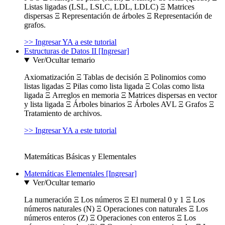
Listas ligadas (LSL, LSLC, LDL, LDLC) Ξ Matrices
dispersas Ξ Representación de árboles Ξ Representación de
grafos.
>> Ingresar YA a este tutorial
Estructuras de Datos II [Ingresar]
Ver/Ocultar temario
Axiomatización Ξ Tablas de decisión Ξ Polinomios como
listas ligadas Ξ Pilas como lista ligada Ξ Colas como lista
ligada Ξ Arreglos en memoria Ξ Matrices dispersas en vector
y lista ligada Ξ Árboles binarios Ξ Árboles AVL Ξ Grafos Ξ
Tratamiento de archivos.
>> Ingresar YA a este tutorial
Matemáticas Básicas y Elementales
Matemáticas Elementales [Ingresar]
Ver/Ocultar temario
La numeración Ξ Los números Ξ El numeral 0 y 1 Ξ Los
números naturales (N) Ξ Operaciones con naturales Ξ Los
números enteros (Z) Ξ Operaciones con enteros Ξ Los