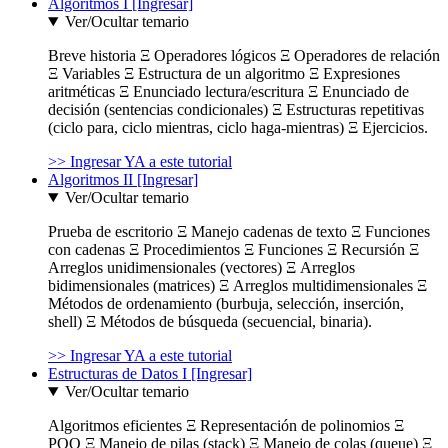
Algoritmos I [Ingresar]
Ver/Ocultar temario
Breve historia Ξ Operadores lógicos Ξ Operadores de relación
Ξ Variables Ξ Estructura de un algoritmo Ξ Expresiones
aritméticas Ξ Enunciado lectura/escritura Ξ Enunciado de
decisión (sentencias condicionales) Ξ Estructuras repetitivas
(ciclo para, ciclo mientras, ciclo haga-mientras) Ξ Ejercicios.
>> Ingresar YA a este tutorial
Algoritmos II [Ingresar]
Ver/Ocultar temario
Prueba de escritorio Ξ Manejo cadenas de texto Ξ Funciones
con cadenas Ξ Procedimientos Ξ Funciones Ξ Recursión Ξ
Arreglos unidimensionales (vectores) Ξ Arreglos
bidimensionales (matrices) Ξ Arreglos multidimensionales Ξ
Métodos de ordenamiento (burbuja, selección, inserción,
shell) Ξ Métodos de búsqueda (secuencial, binaria).
>> Ingresar YA a este tutorial
Estructuras de Datos I [Ingresar]
Ver/Ocultar temario
Algoritmos eficientes Ξ Representación de polinomios Ξ
POO Ξ Manejo de pilas (stack) Ξ Manejo de colas (queue) Ξ