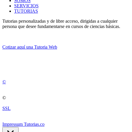
SOMOS
SERVICIOS
TUTORIAS
Tutorias personalizadas y de libre acceso, dirigidas a cualquier
persona que desee fundamentarse en cursos de ciencias básicas.
Cotizar aquí una Tutoria Web
💚
© 2012 -
2
0
2
5
©
©
SSL
Impressum Tutorias.co