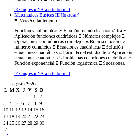
>> Ingresar YA a este tutorial
Matemáticas Básicas III [Ingresar]
Ver/Ocultar temario
Funciones polinómicas Ξ Función polinómica cuadrática Ξ
Aplicación funciones cuadráticas Ξ Números complejos Ξ
Operaciones con números complejos Ξ Representación de
números complejos Ξ Ecuaciones cuadráticas Ξ Solución
ecuaciones cuadráticas Ξ Fórmula del estudiante Ξ Aplicación
ecuaciones cuadráticas Ξ Problemas ecuaciones cuadráticas Ξ
Función exponencial Ξ Función logarítmica Ξ Sucesiones.
>> Ingresar YA a este tutorial
agosto 2026
L
M
X
J
V
S
D
1
2
3
4
5
6
7
8
9
10
11
12
13
14
15
16
17
18
19
20
21
22
23
24
25
26
27
28
29
30
31