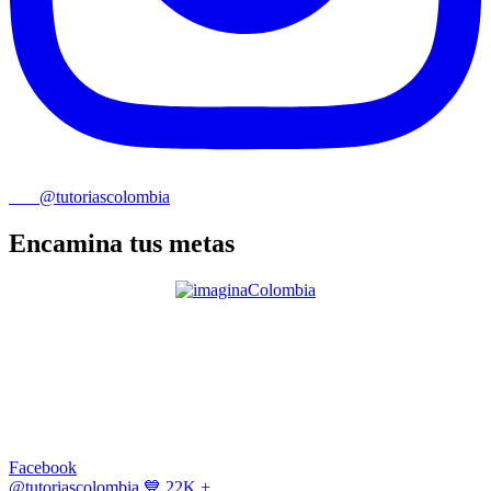
@tutoriascolombia
Encamina tus metas
Facebook
@tutoriascolombia
💙 22K +