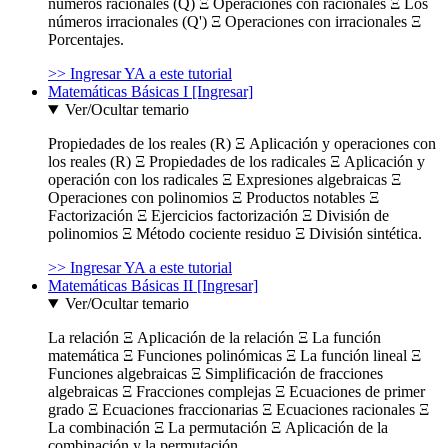
números racionales (Q) Ξ Operaciones con racionales Ξ Los
números irracionales (Q') Ξ Operaciones con irracionales Ξ
Porcentajes.
>> Ingresar YA a este tutorial
Matemáticas Básicas I [Ingresar]
Ver/Ocultar temario
Propiedades de los reales (R) Ξ Aplicación y operaciones con
los reales (R) Ξ Propiedades de los radicales Ξ Aplicación y
operación con los radicales Ξ Expresiones algebraicas Ξ
Operaciones con polinomios Ξ Productos notables Ξ
Factorización Ξ Ejercicios factorización Ξ División de
polinomios Ξ Método cociente residuo Ξ División sintética.
>> Ingresar YA a este tutorial
Matemáticas Básicas II [Ingresar]
Ver/Ocultar temario
La relación Ξ Aplicación de la relación Ξ La función
matemática Ξ Funciones polinómicas Ξ La función lineal Ξ
Funciones algebraicas Ξ Simplificación de fracciones
algebraicas Ξ Fracciones complejas Ξ Ecuaciones de primer
grado Ξ Ecuaciones fraccionarias Ξ Ecuaciones racionales Ξ
La combinación Ξ La permutación Ξ Aplicación de la
combinación y la permutación.