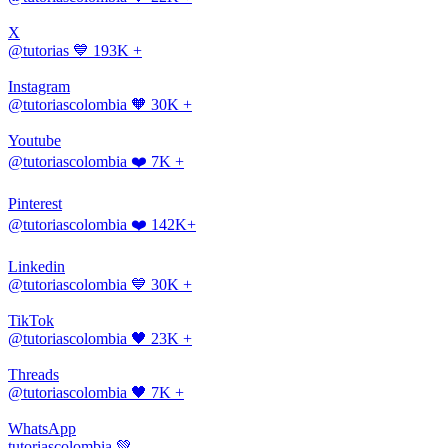
X
@tutorias
💙 193K +
Instagram
@tutoriascolombia
🧡 30K +
Youtube
@tutoriascolombia
❤️ 7K +
Pinterest
@tutoriascolombia
❤️ 142K+
Linkedin
@tutoriascolombia
💙 30K +
TikTok
@tutoriascolombia
🖤 23K +
Threads
@tutoriascolombia
🖤 7K +
WhatsApp
tutoriascolombia
💚