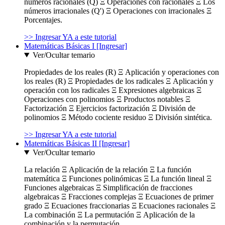
números racionales (Q) Ξ Operaciones con racionales Ξ Los
números irracionales (Q') Ξ Operaciones con irracionales Ξ
Porcentajes.
>> Ingresar YA a este tutorial
Matemáticas Básicas I [Ingresar]
Ver/Ocultar temario
Propiedades de los reales (R) Ξ Aplicación y operaciones con
los reales (R) Ξ Propiedades de los radicales Ξ Aplicación y
operación con los radicales Ξ Expresiones algebraicas Ξ
Operaciones con polinomios Ξ Productos notables Ξ
Factorización Ξ Ejercicios factorización Ξ División de
polinomios Ξ Método cociente residuo Ξ División sintética.
>> Ingresar YA a este tutorial
Matemáticas Básicas II [Ingresar]
Ver/Ocultar temario
La relación Ξ Aplicación de la relación Ξ La función
matemática Ξ Funciones polinómicas Ξ La función lineal Ξ
Funciones algebraicas Ξ Simplificación de fracciones
algebraicas Ξ Fracciones complejas Ξ Ecuaciones de primer
grado Ξ Ecuaciones fraccionarias Ξ Ecuaciones racionales Ξ
La combinación Ξ La permutación Ξ Aplicación de la
combinación y la permutación.