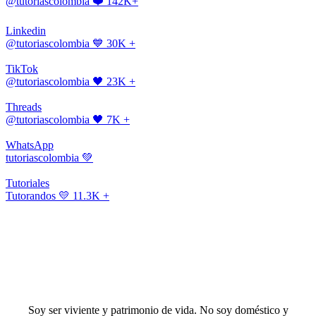
@tutoriascolombia
❤️ 142K+
Linkedin
@tutoriascolombia
💙 30K +
TikTok
@tutoriascolombia
🖤 23K +
Threads
@tutoriascolombia
🖤 7K +
WhatsApp
tutoriascolombia
💚
Tutoriales
Tutorandos
💛 11.3K +
Soy ser viviente y patrimonio de vida. No soy doméstico y