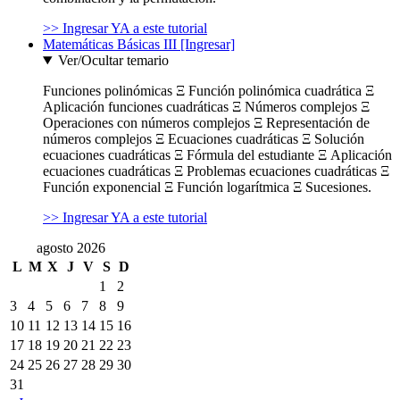
>> Ingresar YA a este tutorial
Matemáticas Básicas III [Ingresar]
Ver/Ocultar temario
Funciones polinómicas Ξ Función polinómica cuadrática Ξ
Aplicación funciones cuadráticas Ξ Números complejos Ξ
Operaciones con números complejos Ξ Representación de
números complejos Ξ Ecuaciones cuadráticas Ξ Solución
ecuaciones cuadráticas Ξ Fórmula del estudiante Ξ Aplicación
ecuaciones cuadráticas Ξ Problemas ecuaciones cuadráticas Ξ
Función exponencial Ξ Función logarítmica Ξ Sucesiones.
>> Ingresar YA a este tutorial
agosto 2026
L
M
X
J
V
S
D
1
2
3
4
5
6
7
8
9
10
11
12
13
14
15
16
17
18
19
20
21
22
23
24
25
26
27
28
29
30
31