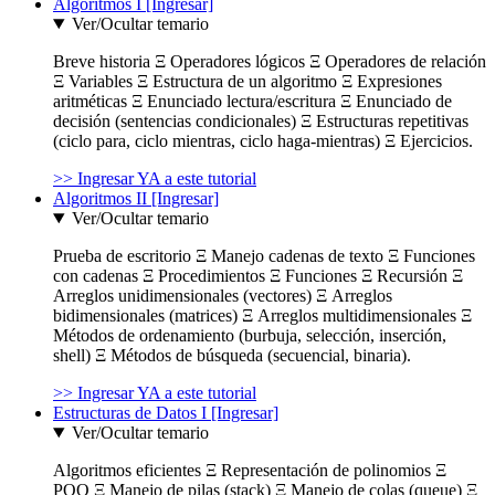
Algoritmos I [Ingresar]
Ver/Ocultar temario
Breve historia Ξ Operadores lógicos Ξ Operadores de relación
Ξ Variables Ξ Estructura de un algoritmo Ξ Expresiones
aritméticas Ξ Enunciado lectura/escritura Ξ Enunciado de
decisión (sentencias condicionales) Ξ Estructuras repetitivas
(ciclo para, ciclo mientras, ciclo haga-mientras) Ξ Ejercicios.
>> Ingresar YA a este tutorial
Algoritmos II [Ingresar]
Ver/Ocultar temario
Prueba de escritorio Ξ Manejo cadenas de texto Ξ Funciones
con cadenas Ξ Procedimientos Ξ Funciones Ξ Recursión Ξ
Arreglos unidimensionales (vectores) Ξ Arreglos
bidimensionales (matrices) Ξ Arreglos multidimensionales Ξ
Métodos de ordenamiento (burbuja, selección, inserción,
shell) Ξ Métodos de búsqueda (secuencial, binaria).
>> Ingresar YA a este tutorial
Estructuras de Datos I [Ingresar]
Ver/Ocultar temario
Algoritmos eficientes Ξ Representación de polinomios Ξ
POO Ξ Manejo de pilas (stack) Ξ Manejo de colas (queue) Ξ