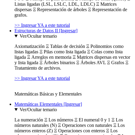
Listas ligadas (LSL, LSLC, LDL, LDLC) Ξ Matrices
dispersas Ξ Representación de árboles Ξ Representación de
grafos.
>> Ingresar YA a este tutorial
Estructuras de Datos II [Ingresar]
Ver/Ocultar temario
Axiomatización Ξ Tablas de decisión Ξ Polinomios como
listas ligadas Ξ Pilas como lista ligada Ξ Colas como lista
ligada Ξ Arreglos en memoria Ξ Matrices dispersas en vector
y lista ligada Ξ Árboles binarios Ξ Árboles AVL Ξ Grafos Ξ
Tratamiento de archivos.
>> Ingresar YA a este tutorial
Matemáticas Básicas y Elementales
Matemáticas Elementales [Ingresar]
Ver/Ocultar temario
La numeración Ξ Los números Ξ El numeral 0 y 1 Ξ Los
números naturales (N) Ξ Operaciones con naturales Ξ Los
números enteros (Z) Ξ Operaciones con enteros Ξ Los