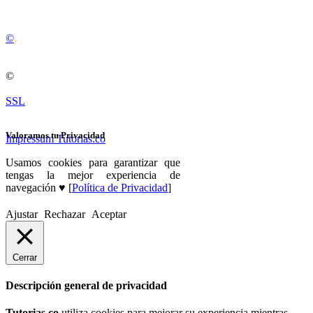
©
©
SSL
Valoramos tu Privacidad
Impressum Tutorias.co
Usamos cookies para garantizar que
tengas la mejor experiencia de
navegación ♥ [
Política de Privacidad
]
Ajustar
Rechazar
Aceptar
Cerrar
Descripción general de privacidad
Tutorias.co
utiliza cookies para mejorar su experiencia mientras