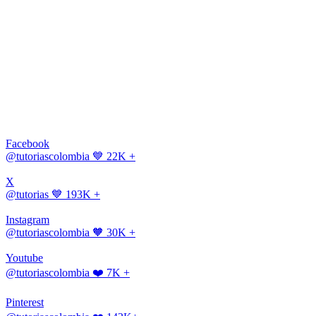
Facebook
@tutoriascolombia
💙 22K +
X
@tutorias
💙 193K +
Instagram
@tutoriascolombia
🧡 30K +
Youtube
@tutoriascolombia
❤️ 7K +
Pinterest