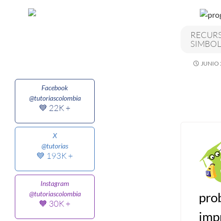
Algoritmos I [Ingresar]
RECURS
SIMBOL
Ver/Ocultar temario
JUNIO 
Breve historia Ξ Operadores lógicos
Ξ Operadores de relación Ξ
Facebook
Variables Ξ Estructura de un
@tutoriascolombia
algoritmo Ξ Expresiones aritméticas
💙 22K +
Ξ Enunciado lectura/escritura Ξ
Enunciado de decisión (sentencias
X
@tutorias
condicionales) Ξ Estructuras
💙 193K +
repetitivas (ciclo para, ciclo mientras,
ciclo haga-mientras) Ξ Ejercicios.
Instagram
pro
@tutoriascolombia
🧡 30K +
>> Ingresar YA a este tutorial
imp