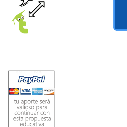
Ver/Ocultar temario
Propiedades de los reales (R) Ξ
Aplicación y operaciones con los
reales (R) Ξ Propiedades de los
radicales Ξ Aplicación y operación
LEE
con los radicales Ξ Expresiones
algebraicas Ξ Operaciones con
polinomios Ξ Productos notables Ξ
Factorización Ξ Ejercicios
factorización Ξ División de
polinomios Ξ Método cociente
residuo Ξ División sintética.
>> Ingresar YA a este tutorial