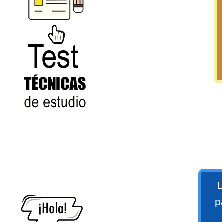
numeral 0 y 1 Ξ Los números
naturales (N) Ξ Operaciones con
naturales Ξ Los números enteros (Z)
Ξ Operaciones con enteros Ξ Los
números racionales (Q) Ξ
Operaciones con racionales Ξ Los
números irracionales (Q') Ξ
Operaciones con irracionales Ξ
Test
Porcentajes.
>> Ingresar YA a este tutorial
L
Matemáticas Básicas I
p
[Ingresar]