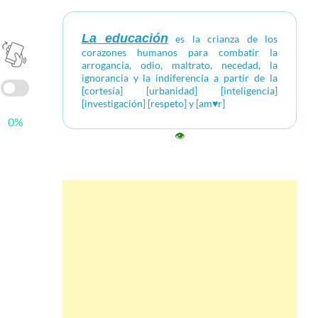
La educación
es la crianza de los
corazones humanos para combatir la
arrogancia, odio, maltrato, necedad, la
ignorancia y la indiferencia a partir de la
[cortesía] [urbanidad] [inteligencia]
[investigación] [respeto] y [am♥r]
0%
👁