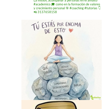
La misión,
acompañar a personas
en el ámbito
#academico 🎓
como en la formación de
valores
y crecimiento
personal 🎯 #coaching #tutorias
👇
📲 3137658158