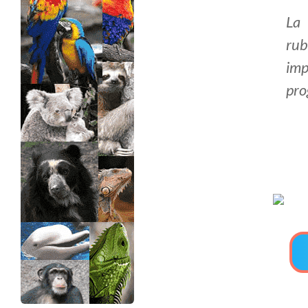
La 
>> Ingresar YA a este tutorial
rub
imp
Estructuras de Datos II
pro
[Ingresar]
Ver/Ocultar temario
Axiomatización Ξ Tablas de decisión
Ξ Polinomios como listas ligadas Ξ
Pilas como lista ligada Ξ Colas
como lista ligada Ξ Arreglos en
memoria Ξ Matrices dispersas en
vector y lista ligada Ξ Árboles
binarios Ξ Árboles AVL Ξ Grafos Ξ
Tratamiento de archivos.