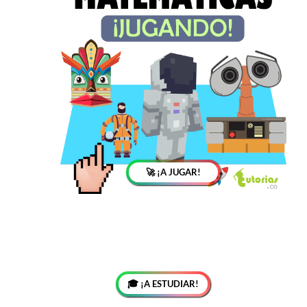
🚀 ¡A JUGAR!
🎓 ¡A ESTUDIAR!