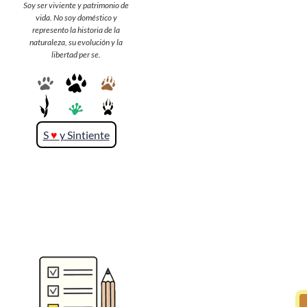
Soy ser viviente y patrimonio de
vida. No soy doméstico y
represento la historia de la
>> Ingresar YA a este tutorial
naturaleza, su evolución y la
libertad per se.
S
♥
y Sintiente
Matemáticas Básicas y
Elementales
Matemáticas
Elementales [Ingresar]
Ver/Ocultar temario
La numeración Ξ Los números Ξ El