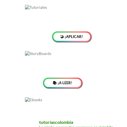
🤝 ¡APLICAR!
📚 ¡A LEER!
tutoriascolombia