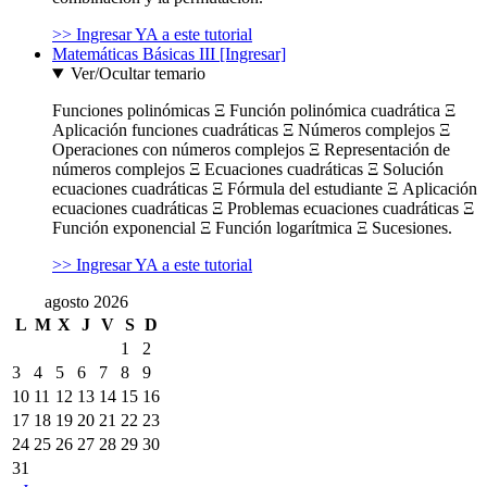
>> Ingresar YA a este tutorial
Matemáticas Básicas III [Ingresar]
Ver/Ocultar temario
Funciones polinómicas Ξ Función polinómica cuadrática Ξ
Aplicación funciones cuadráticas Ξ Números complejos Ξ
Operaciones con números complejos Ξ Representación de
números complejos Ξ Ecuaciones cuadráticas Ξ Solución
ecuaciones cuadráticas Ξ Fórmula del estudiante Ξ Aplicación
ecuaciones cuadráticas Ξ Problemas ecuaciones cuadráticas Ξ
Función exponencial Ξ Función logarítmica Ξ Sucesiones.
>> Ingresar YA a este tutorial
agosto 2026
L
M
X
J
V
S
D
1
2
3
4
5
6
7
8
9
10
11
12
13
14
15
16
17
18
19
20
21
22
23
24
25
26
27
28
29
30
31