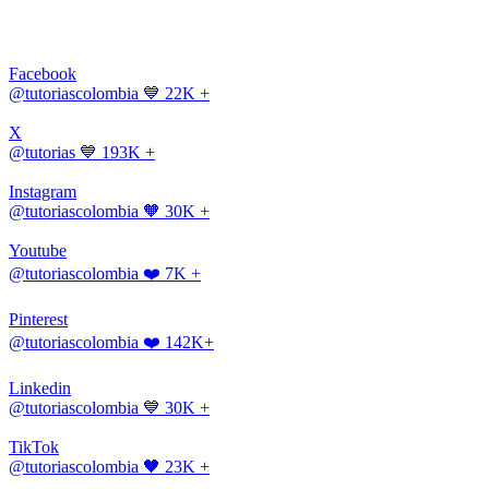
Facebook
@tutoriascolombia
💙 22K +
X
@tutorias
💙 193K +
Instagram
@tutoriascolombia
🧡 30K +
Youtube
@tutoriascolombia
❤️ 7K +
Pinterest
@tutoriascolombia
❤️ 142K+
Linkedin
@tutoriascolombia
💙 30K +
TikTok
@tutoriascolombia
🖤 23K +