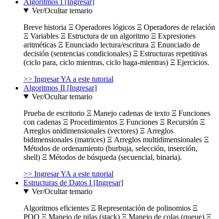
Algoritmos I [Ingresar]
Ver/Ocultar temario
Breve historia Ξ Operadores lógicos Ξ Operadores de relación
Ξ Variables Ξ Estructura de un algoritmo Ξ Expresiones
aritméticas Ξ Enunciado lectura/escritura Ξ Enunciado de
decisión (sentencias condicionales) Ξ Estructuras repetitivas
(ciclo para, ciclo mientras, ciclo haga-mientras) Ξ Ejercicios.
>> Ingresar YA a este tutorial
Algoritmos II [Ingresar]
Ver/Ocultar temario
Prueba de escritorio Ξ Manejo cadenas de texto Ξ Funciones
con cadenas Ξ Procedimientos Ξ Funciones Ξ Recursión Ξ
Arreglos unidimensionales (vectores) Ξ Arreglos
bidimensionales (matrices) Ξ Arreglos multidimensionales Ξ
Métodos de ordenamiento (burbuja, selección, inserción,
shell) Ξ Métodos de búsqueda (secuencial, binaria).
>> Ingresar YA a este tutorial
Estructuras de Datos I [Ingresar]
Ver/Ocultar temario
Algoritmos eficientes Ξ Representación de polinomios Ξ
POO Ξ Manejo de pilas (stack) Ξ Manejo de colas (queue) Ξ