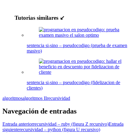
Tutorias similares ↙
sentencia si-sino – pseudocodigo (prueba de examen
masivo)
sentencia si-sino – pseudocodigo (fidelizacion de
clientes)
algoritmos
algoritmos II
recursividad
Navegación de entradas
Entrada anterior
recursividad – ruby (figura Z recursivo)
Entrada
siguiente
recursividad – python (figura U recursivo)