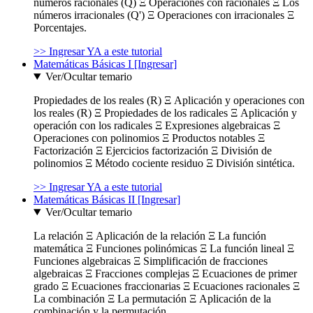
números racionales (Q) Ξ Operaciones con racionales Ξ Los
números irracionales (Q') Ξ Operaciones con irracionales Ξ
Porcentajes.
>> Ingresar YA a este tutorial
Matemáticas Básicas I [Ingresar]
Ver/Ocultar temario
Propiedades de los reales (R) Ξ Aplicación y operaciones con
los reales (R) Ξ Propiedades de los radicales Ξ Aplicación y
operación con los radicales Ξ Expresiones algebraicas Ξ
Operaciones con polinomios Ξ Productos notables Ξ
Factorización Ξ Ejercicios factorización Ξ División de
polinomios Ξ Método cociente residuo Ξ División sintética.
>> Ingresar YA a este tutorial
Matemáticas Básicas II [Ingresar]
Ver/Ocultar temario
La relación Ξ Aplicación de la relación Ξ La función
matemática Ξ Funciones polinómicas Ξ La función lineal Ξ
Funciones algebraicas Ξ Simplificación de fracciones
algebraicas Ξ Fracciones complejas Ξ Ecuaciones de primer
grado Ξ Ecuaciones fraccionarias Ξ Ecuaciones racionales Ξ
La combinación Ξ La permutación Ξ Aplicación de la
combinación y la permutación.