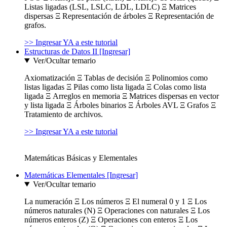
Listas ligadas (LSL, LSLC, LDL, LDLC) Ξ Matrices
dispersas Ξ Representación de árboles Ξ Representación de
grafos.
>> Ingresar YA a este tutorial
Estructuras de Datos II [Ingresar]
Ver/Ocultar temario
Axiomatización Ξ Tablas de decisión Ξ Polinomios como
listas ligadas Ξ Pilas como lista ligada Ξ Colas como lista
ligada Ξ Arreglos en memoria Ξ Matrices dispersas en vector
y lista ligada Ξ Árboles binarios Ξ Árboles AVL Ξ Grafos Ξ
Tratamiento de archivos.
>> Ingresar YA a este tutorial
Matemáticas Básicas y Elementales
Matemáticas Elementales [Ingresar]
Ver/Ocultar temario
La numeración Ξ Los números Ξ El numeral 0 y 1 Ξ Los
números naturales (N) Ξ Operaciones con naturales Ξ Los
números enteros (Z) Ξ Operaciones con enteros Ξ Los