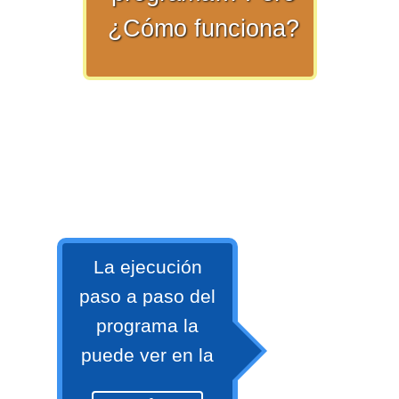
numeral 0 y 1 Ξ Los números
¿Cómo funciona?
naturales (N) Ξ Operaciones con
naturales Ξ Los números enteros (Z)
Ξ Operaciones con enteros Ξ Los
números racionales (Q) Ξ
Operaciones con racionales Ξ Los
números irracionales (Q') Ξ
Operaciones con irracionales Ξ
Porcentajes.
La ejecución
>> Ingresar YA a este tutorial
paso a paso del
programa la
Matemáticas Básicas I
puede ver en la
[Ingresar]