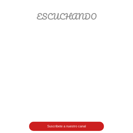
Matemáticas Básicas II
ESCUCHANDO
[Ingresar]
Ver/Ocultar temario
La relación Ξ Aplicación de la
relación Ξ La función matemática Ξ
Funciones polinómicas Ξ La función
lineal Ξ Funciones algebraicas Ξ
Simplificación de fracciones
algebraicas Ξ Fracciones complejas
Ξ Ecuaciones de primer grado Ξ
Ecuaciones fraccionarias Ξ
Ecuaciones racionales Ξ La
combinación Ξ La permutación Ξ
Aplicación de la combinación y la
Suscribete a nuestro canal
permutación.