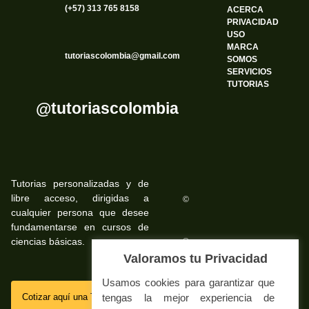
(+57) 313 765 8158
ACERCA
PRIVACIDAD
USO
MARCA
tutoriascolombia@gmail.com
SOMOS
SERVICIOS
TUTORIAS
@tutoriascolombia
Tutorias personalizadas y de
libre acceso, dirigidas a
©
cualquier persona que desee
fundamentarse en cursos de
ciencias básicas.
©
Valoramos tu Privacidad
Usamos cookies para garantizar que
SSL
tengas la mejor experiencia de
Cotizar aquí una Tutoria Web