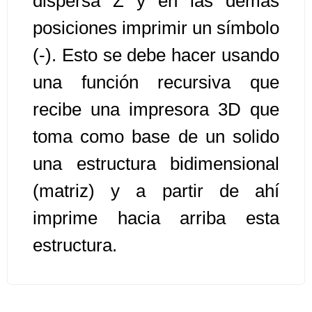
dispersa Z y en las demás
posiciones imprimir un símbolo
Algoritmos II [Ingresar]
(-). Esto se debe hacer usando
Ver/Ocultar temario
una función recursiva que
Prueba de escritorio Ξ Manejo
recibe una impresora 3D que
cadenas de texto Ξ Funciones con
toma como base de un solido
cadenas Ξ Procedimientos Ξ
Funciones Ξ Recursión Ξ Arreglos
una estructura bidimensional
unidimensionales (vectores) Ξ
(matriz) y a partir de ahí
Arreglos bidimensionales (matrices)
Ξ Arreglos multidimensionales Ξ
imprime hacia arriba esta
Métodos de ordenamiento (burbuja,
estructura.
selección, inserción, shell) Ξ
Métodos de búsqueda (secuencial,
binaria).