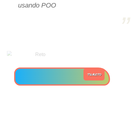
usando POO
>> Ingresar YA a este tutorial
Estructuras de Datos II
[Ingresar]
Ver/Ocultar temario
Axiomatización Ξ Tablas de decisión
TU RETO
Ξ Polinomios como listas ligadas Ξ
Pilas como lista ligada Ξ Colas
como lista ligada Ξ Arreglos en
memoria Ξ Matrices dispersas en
vector y lista ligada Ξ Árboles
binarios Ξ Árboles AVL Ξ Grafos Ξ
Tratamiento de archivos.