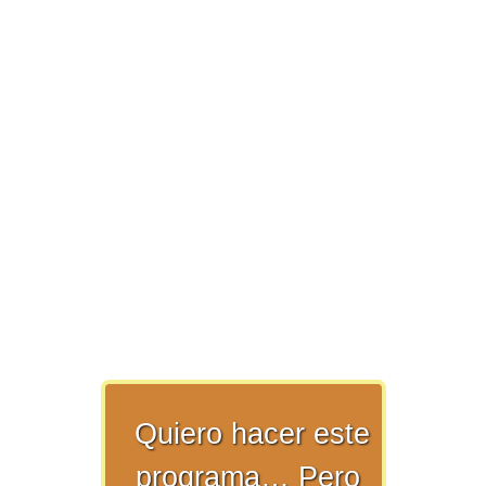
>> Ingresar YA a este tutorial
Matemáticas Básicas y
Elementales
Matemáticas
Elementales [Ingresar]
Quiero hacer este
Ver/Ocultar temario
programa… Pero
La numeración Ξ Los números Ξ El