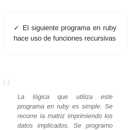
>> Ingresar YA a este tutorial
El siguiente programa en ruby
Estructuras de Datos I
hace uso de funciones recursivas
[Ingresar]
Ver/Ocultar temario
Algoritmos eficientes Ξ
Representación de polinomios Ξ
POO Ξ Manejo de pilas (stack) Ξ
Manejo de colas (queue) Ξ Listas
La lógica que utiliza este
ligadas (LSL, LSLC, LDL, LDLC) Ξ
programa en ruby es simple. Se
Matrices dispersas Ξ
Representación de árboles Ξ
recorre la matriz imprimiendo los
Representación de grafos.
datos implicados. Se programo