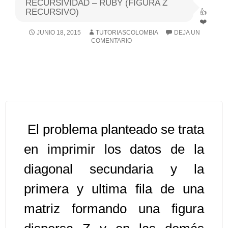
RECURSIVIDAD – RUBY (FIGURA Z
RECURSIVO)
Algoritmos I [Ingresar]
JUNIO 18, 2015
TUTORIASCOLOMBIA
DEJA UN
COMENTARIO
Ver/Ocultar temario
Breve historia Ξ Operadores lógicos
Ξ Operadores de relación Ξ
Variables Ξ Estructura de un
algoritmo Ξ Expresiones aritméticas
Ξ Enunciado lectura/escritura Ξ
El problema planteado se trata
Enunciado de decisión (sentencias
en imprimir los datos de la
condicionales) Ξ Estructuras
diagonal secundaria y la
repetitivas (ciclo para, ciclo mientras,
ciclo haga-mientras) Ξ Ejercicios.
primera y ultima fila de una
matriz formando una figura
>> Ingresar YA a este tutorial