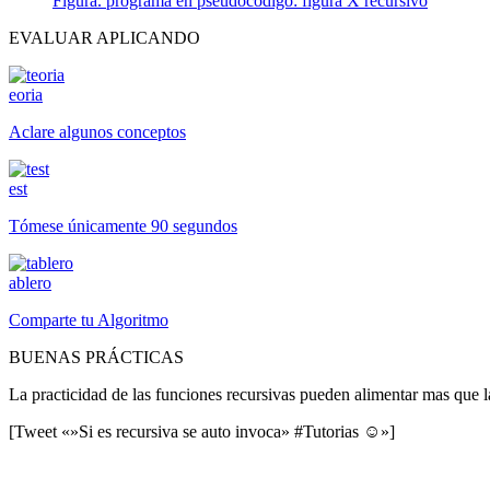
Figura. programa en pseudocodigo: figura X recursivo
EVALUAR APLICANDO
eoria
Aclare algunos conceptos
est
Tómese únicamente 90 segundos
ablero
Comparte tu Algoritmo
BUENAS PRÁCTICAS
La practicidad de las funciones recursivas pueden alimentar mas que l
[Tweet «»Si es recursiva se auto invoca» #Tutorias ☺»]