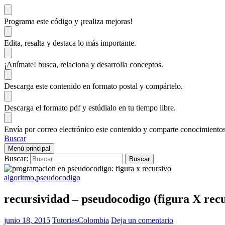
Programa este código
y ¡realiza mejoras!
Edita, resalta y destaca
lo más importante.
¡Anímate!
busca, relaciona y desarrolla conceptos.
Descarga
este contenido en formato postal y compártelo.
Descarga el formato pdf y estúdialo
en tu tiempo libre.
Envía por correo electrónico este contenido y
comparte conocimientos
Buscar
Menú principal
Buscar:
algoritmo,pseudocodigo
recursividad – pseudocodigo (figura X rec
junio 18, 2015
TutoriasColombia
Deja un comentario