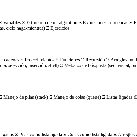
 Variables Ξ Estructura de un algoritmo Ξ Expresiones aritméticas Ξ E
ras, ciclo haga-mientras) Ξ Ejercicios.
on cadenas Ξ Procedimientos Ξ Funciones Ξ Recursión Ξ Arreglos unidi
, selección, inserción, shell) Ξ Métodos de búsqueda (secuencial, bin
Ξ Manejo de pilas (stack) Ξ Manejo de colas (queue) Ξ Listas ligada
igadas Ξ Pilas como lista ligada Ξ Colas como lista ligada Ξ Arreglos 