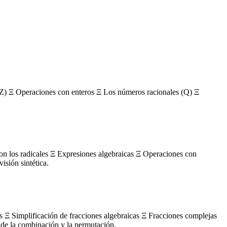
Z) Ξ Operaciones con enteros Ξ Los números racionales (Q) Ξ
con los radicales Ξ Expresiones algebraicas Ξ Operaciones con
sión sintética.
s Ξ Simplificación de fracciones algebraicas Ξ Fracciones complejas
de la combinación y la permutación.