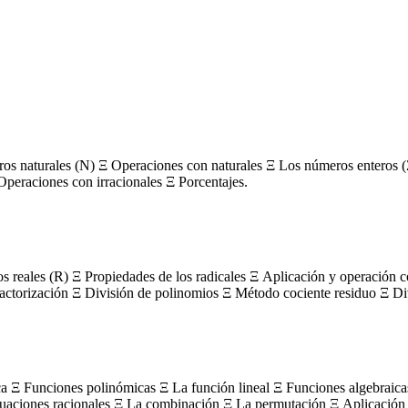
s naturales (N) Ξ Operaciones con naturales Ξ Los números enteros (
Operaciones con irracionales Ξ Porcentajes.
os reales (R) Ξ Propiedades de los radicales Ξ Aplicación y operación 
actorización Ξ División de polinomios Ξ Método cociente residuo Ξ Divi
ca Ξ Funciones polinómicas Ξ La función lineal Ξ Funciones algebraica
uaciones racionales Ξ La combinación Ξ La permutación Ξ Aplicación 