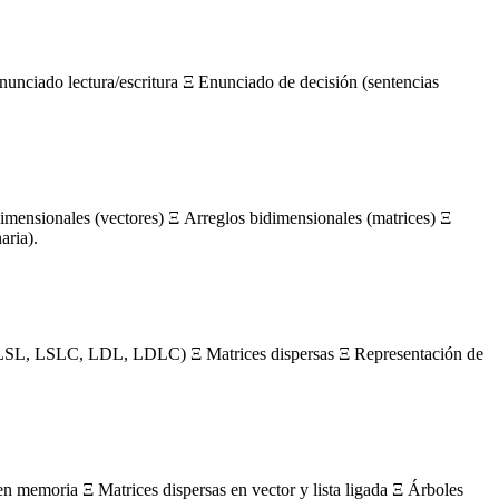
nunciado lectura/escritura Ξ Enunciado de decisión (sentencias
mensionales (vectores) Ξ Arreglos bidimensionales (matrices) Ξ
aria).
s (LSL, LSLC, LDL, LDLC) Ξ Matrices dispersas Ξ Representación de
en memoria Ξ Matrices dispersas en vector y lista ligada Ξ Árboles