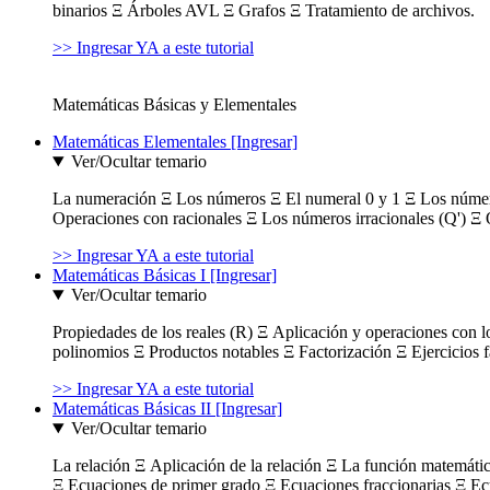
binarios Ξ Árboles AVL Ξ Grafos Ξ Tratamiento de archivos.
>> Ingresar YA a este tutorial
Matemáticas Básicas y Elementales
Matemáticas Elementales [Ingresar]
Ver/Ocultar temario
La numeración Ξ Los números Ξ El numeral 0 y 1 Ξ Los número
Operaciones con racionales Ξ Los números irracionales (Q') Ξ 
>> Ingresar YA a este tutorial
Matemáticas Básicas I [Ingresar]
Ver/Ocultar temario
Propiedades de los reales (R) Ξ Aplicación y operaciones con l
polinomios Ξ Productos notables Ξ Factorización Ξ Ejercicios f
>> Ingresar YA a este tutorial
Matemáticas Básicas II [Ingresar]
Ver/Ocultar temario
La relación Ξ Aplicación de la relación Ξ La función matemáti
Ξ Ecuaciones de primer grado Ξ Ecuaciones fraccionarias Ξ Ec