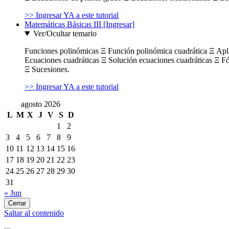
>> Ingresar YA a este tutorial
Matemáticas Básicas III [Ingresar]
Ver/Ocultar temario
Funciones polinómicas Ξ Función polinómica cuadrática Ξ Ap
Ecuaciones cuadráticas Ξ Solución ecuaciones cuadráticas Ξ F
Ξ Sucesiones.
>> Ingresar YA a este tutorial
agosto 2026
L
M
X
J
V
S
D
1
2
3
4
5
6
7
8
9
10
11
12
13
14
15
16
17
18
19
20
21
22
23
24
25
26
27
28
29
30
31
« Jun
Cerrar
Saltar al contenido