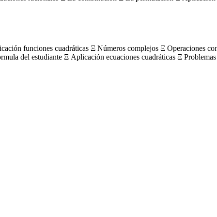
licación funciones cuadráticas Ξ Números complejos Ξ Operaciones c
órmula del estudiante Ξ Aplicación ecuaciones cuadráticas Ξ Problemas