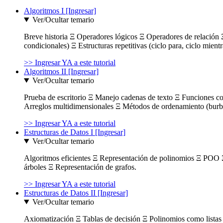
Algoritmos I [Ingresar]
Ver/Ocultar temario
Breve historia Ξ Operadores lógicos Ξ Operadores de relación Ξ
condicionales) Ξ Estructuras repetitivas (ciclo para, ciclo mient
>> Ingresar YA a este tutorial
Algoritmos II [Ingresar]
Ver/Ocultar temario
Prueba de escritorio Ξ Manejo cadenas de texto Ξ Funciones c
Arreglos multidimensionales Ξ Métodos de ordenamiento (burbuja
>> Ingresar YA a este tutorial
Estructuras de Datos I [Ingresar]
Ver/Ocultar temario
Algoritmos eficientes Ξ Representación de polinomios Ξ POO 
árboles Ξ Representación de grafos.
>> Ingresar YA a este tutorial
Estructuras de Datos II [Ingresar]
Ver/Ocultar temario
Axiomatización Ξ Tablas de decisión Ξ Polinomios como listas l