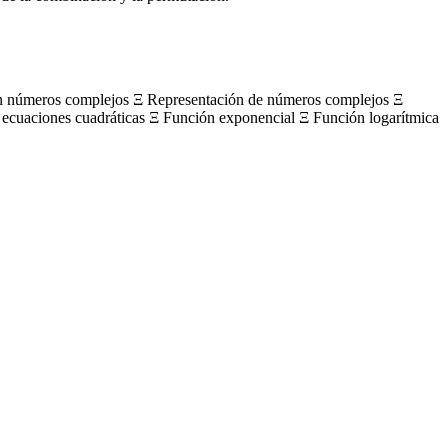
on números complejos Ξ Representación de números complejos Ξ
 ecuaciones cuadráticas Ξ Función exponencial Ξ Función logarítmica