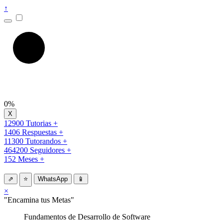
↑
0%
12900 Tutorias +
1406 Respuestas +
11300 Tutorandos +
464200 Seguidores +
152 Meses +
⇗
⭐
WhatsApp
📱
×
"Encamina tus Metas"
Fundamentos de Desarrollo de Software