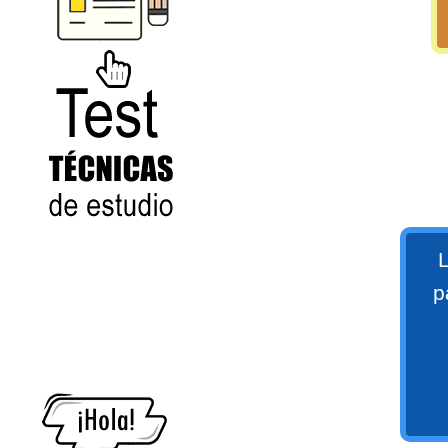
numeral 0 y 1 Ξ Los números
naturales (N) Ξ Operaciones con
naturales Ξ Los números enteros (Z)
Ξ Operaciones con enteros Ξ Los
números racionales (Q) Ξ
Operaciones con racionales Ξ Los
números irracionales (Q') Ξ
Operaciones con irracionales Ξ
Test
Porcentajes.
L
p
>> Ingresar YA a este tutorial
Matemáticas Básicas I
[Ingresar]