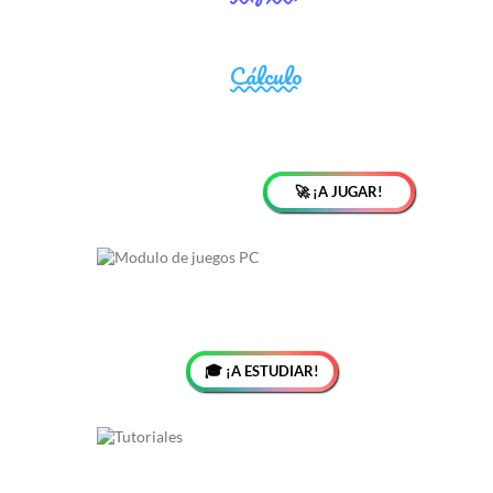
🚀 ¡A JUGAR!
🎓 ¡A ESTUDIAR!