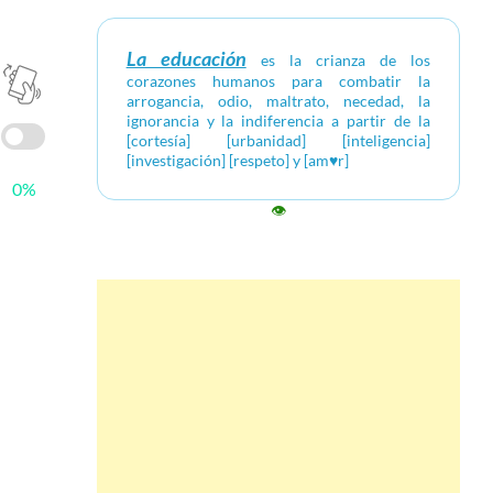
La educación
es la crianza de los
corazones humanos para combatir la
arrogancia, odio, maltrato, necedad, la
ignorancia y la indiferencia a partir de la
[cortesía] [urbanidad] [inteligencia]
[investigación] [respeto] y [am♥r]
0%
👁