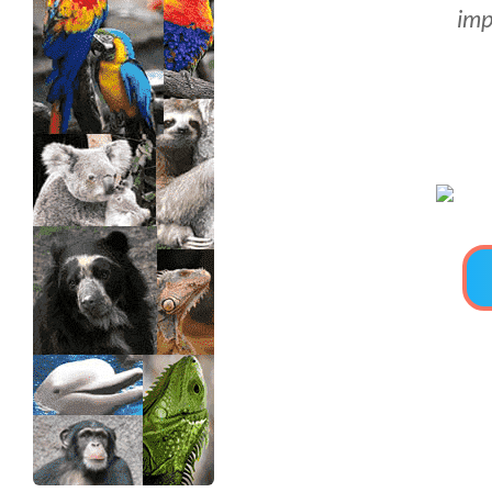
imp
>> Ingresar YA a este tutorial
Estructuras de Datos II
[Ingresar]
Ver/Ocultar temario
Axiomatización Ξ Tablas de decisión
Ξ Polinomios como listas ligadas Ξ
Pilas como lista ligada Ξ Colas
como lista ligada Ξ Arreglos en
memoria Ξ Matrices dispersas en
vector y lista ligada Ξ Árboles
binarios Ξ Árboles AVL Ξ Grafos Ξ
Tratamiento de archivos.