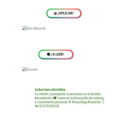
🤝 ¡APLICAR!
📚 ¡A LEER!
tutoriascolombia
La misión,
acompañar a personas
en el ámbito
#academico 🎓
como en la formación de
valores
y crecimiento
personal 🎯 #coaching #tutorias
👇
📲 3137658158