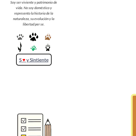
Soy ser viviente y patrimonio de
vida. No soy doméstico y
represento la historia de la
>> Ingresar YA a este tutorial
naturaleza, su evolución y la
libertad per se.
S
♥
y Sintiente
Matemáticas Básicas y
Elementales
Matemáticas
Elementales [Ingresar]
Ver/Ocultar temario
La numeración Ξ Los números Ξ El