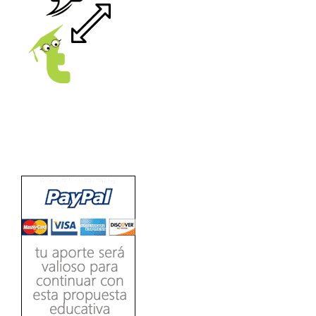
Ver/Ocultar temario
Propiedades de los reales (R) Ξ
Aplicación y operaciones con los
reales (R) Ξ Propiedades de los
radicales Ξ Aplicación y operación
LEE
con los radicales Ξ Expresiones
algebraicas Ξ Operaciones con
polinomios Ξ Productos notables Ξ
Factorización Ξ Ejercicios
factorización Ξ División de
polinomios Ξ Método cociente
residuo Ξ División sintética.
>> Ingresar YA a este tutorial