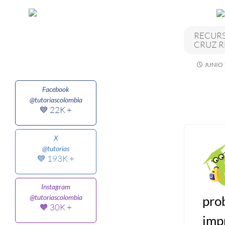
Algoritmos I [Ingresar]
RECURS
CRUZ R
Ver/Ocultar temario
JUNIO 
Breve historia Ξ Operadores lógicos
Ξ Operadores de relación Ξ
Facebook
Variables Ξ Estructura de un
@tutoriascolombia
algoritmo Ξ Expresiones aritméticas
💙 22K +
Ξ Enunciado lectura/escritura Ξ
Enunciado de decisión (sentencias
X
@tutorias
condicionales) Ξ Estructuras
💙 193K +
repetitivas (ciclo para, ciclo mientras,
ciclo haga-mientras) Ξ Ejercicios.
Instagram
pro
@tutoriascolombia
🧡 30K +
>> Ingresar YA a este tutorial
imp