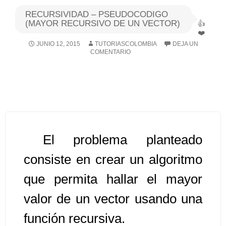
RECURSIVIDAD – PSEUDOCODIGO
Algoritmos I [Ingresar]
(MAYOR RECURSIVO DE UN VECTOR)
JUNIO 12, 2015
TUTORIASCOLOMBIA
DEJA UN
Ver/Ocultar temario
COMENTARIO
Breve historia Ξ Operadores lógicos
Ξ Operadores de relación Ξ
Variables Ξ Estructura de un
algoritmo Ξ Expresiones aritméticas
Ξ Enunciado lectura/escritura Ξ
El problema planteado
Enunciado de decisión (sentencias
condicionales) Ξ Estructuras
consiste en crear un algoritmo
repetitivas (ciclo para, ciclo mientras,
que permita hallar el mayor
ciclo haga-mientras) Ξ Ejercicios.
valor de un vector usando una
función recursiva.
>> Ingresar YA a este tutorial