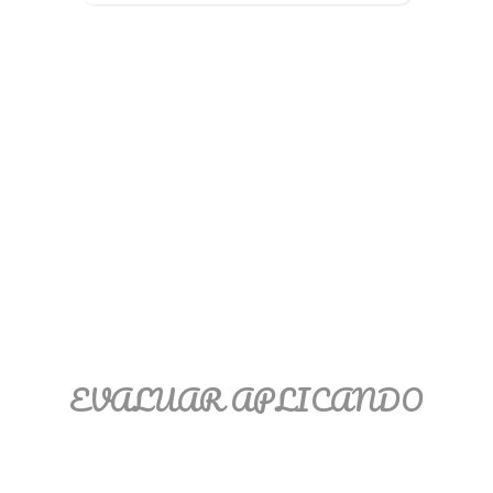
Ξ Solución ecuaciones cuadráticas
Ξ Fórmula del estudiante Ξ
Aplicación ecuaciones cuadráticas Ξ
Problemas ecuaciones cuadráticas
Ξ Función exponencial Ξ Función
logarítmica Ξ Sucesiones.
>> Ingresar YA a este tutorial
EVALUAR APLICANDO