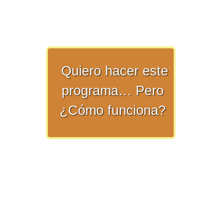
>> Ingresar YA a este tutorial
Quiero hacer este
programa… Pero
Matemáticas Básicas y
¿Cómo funciona?
Elementales
Matemáticas
Elementales [Ingresar]
Ver/Ocultar temario
La numeración Ξ Los números Ξ El