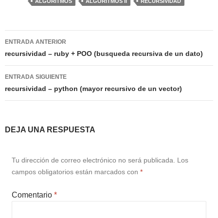
ALGORITMOS
ALGORITMOS II
RECURSIVIDAD
Navegación
ENTRADA ANTERIOR
de
recursividad – ruby + POO (busqueda recursiva de un dato)
entradas
ENTRADA SIGUIENTE
recursividad – python (mayor recursivo de un vector)
DEJA UNA RESPUESTA
Tu dirección de correo electrónico no será publicada.
Los
campos obligatorios están marcados con
*
Comentario
*