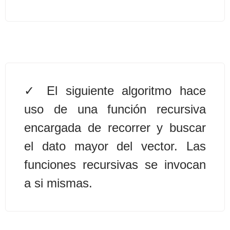
Algoritmos II [Ingresar]
Ver/Ocultar temario
Prueba de escritorio Ξ Manejo
cadenas de texto Ξ Funciones con
El siguiente algoritmo hace
cadenas Ξ Procedimientos Ξ
uso de una función recursiva
Funciones Ξ Recursión Ξ Arreglos
encargada de recorrer y buscar
unidimensionales (vectores) Ξ
Arreglos bidimensionales (matrices)
el dato mayor del vector. Las
Ξ Arreglos multidimensionales Ξ
funciones recursivas se invocan
Métodos de ordenamiento (burbuja,
a si mismas.
selección, inserción, shell) Ξ
Métodos de búsqueda (secuencial,
binaria).