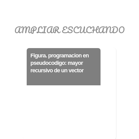
>> Ingresar YA a este tutorial
AMPLIAR ESCUCHANDO
Matemáticas Básicas
III [Ingresar]
Figura. programacion en
pseudocodigo: mayor
Ver/Ocultar temario
recursivo de un vector
Funciones polinómicas Ξ Función
polinómica cuadrática Ξ Aplicación
funciones cuadráticas Ξ Números
complejos Ξ Operaciones con
números complejos Ξ
Representación de números
complejos Ξ Ecuaciones cuadráticas