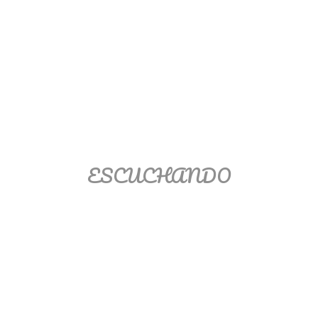
Ver/Ocultar temario
Propiedades de los reales (R) Ξ
Aplicación y operaciones con los
reales (R) Ξ Propiedades de los
radicales Ξ Aplicación y operación
con los radicales Ξ Expresiones
algebraicas Ξ Operaciones con
polinomios Ξ Productos notables Ξ
ESCUCHANDO
Factorización Ξ Ejercicios
factorización Ξ División de
polinomios Ξ Método cociente
residuo Ξ División sintética.
>> Ingresar YA a este tutorial