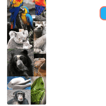
>> Ingresar YA a este tutorial
Estructuras de Datos II
[Ingresar]
Ver/Ocultar temario
Axiomatización Ξ Tablas de decisión
Ξ Polinomios como listas ligadas Ξ
Pilas como lista ligada Ξ Colas
como lista ligada Ξ Arreglos en
memoria Ξ Matrices dispersas en
vector y lista ligada Ξ Árboles
binarios Ξ Árboles AVL Ξ Grafos Ξ
Tratamiento de archivos.