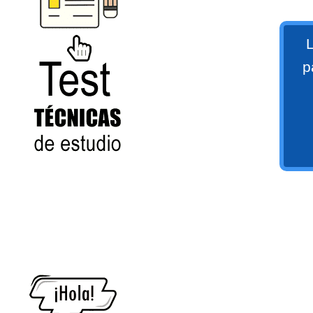
numeral 0 y 1 Ξ Los números
naturales (N) Ξ Operaciones con
L
naturales Ξ Los números enteros (Z)
p
Ξ Operaciones con enteros Ξ Los
números racionales (Q) Ξ
Operaciones con racionales Ξ Los
números irracionales (Q') Ξ
Operaciones con irracionales Ξ
Test
Porcentajes.
>> Ingresar YA a este tutorial
Matemáticas Básicas I
[Ingresar]