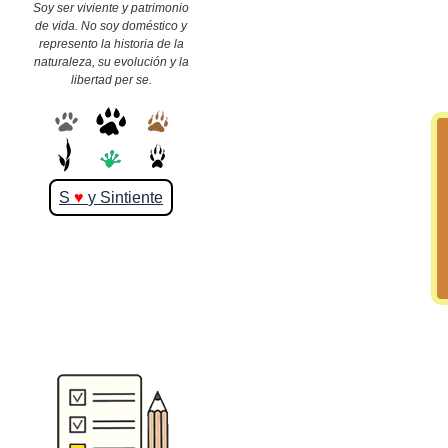
Soy ser viviente y patrimonio
de vida. No soy doméstico y
represento la historia de la
>> Ingresar YA a este tutorial
naturaleza, su evolución y la
libertad per se.
S
♥
y Sintiente
Matemáticas Básicas y
Elementales
Matemáticas
Elementales [Ingresar]
Ver/Ocultar temario
La numeración Ξ Los números Ξ El