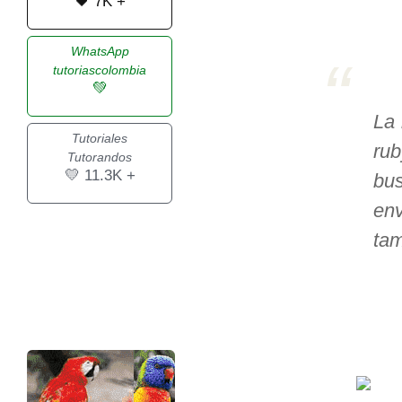
🖤 7K +
>> Ingresar YA a este tutorial
WhatsApp
tutoriascolombia
💚
Estructuras de Datos I
La 
[Ingresar]
Tutoriales
ru
Tutorandos
Ver/Ocultar temario
💛 11.3K +
bus
Algoritmos eficientes Ξ
env
Representación de polinomios Ξ
tam
POO Ξ Manejo de pilas (stack) Ξ
Manejo de colas (queue) Ξ Listas
ligadas (LSL, LSLC, LDL, LDLC) Ξ
Matrices dispersas Ξ
Representación de árboles Ξ
Representación de grafos.