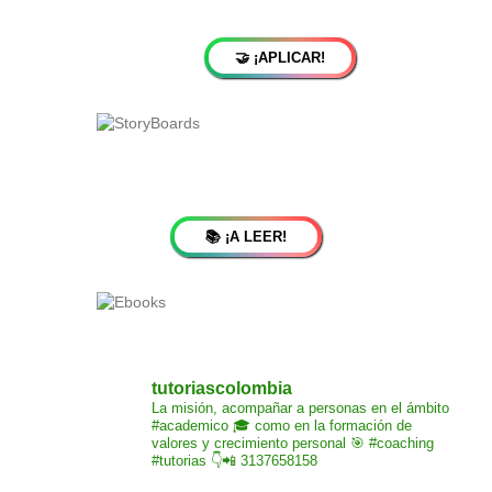
🤝 ¡APLICAR!
📚 ¡A LEER!
tutoriascolombia
La misión,
acompañar a personas
en el ámbito
#academico 🎓
como en la formación de
valores y crecimiento
personal 🎯 #coaching
#tutorias
👇📲 3137658158