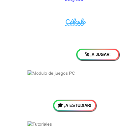
🚀 ¡A JUGAR!
🎓 ¡A ESTUDIAR!