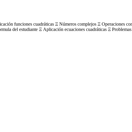
licación funciones cuadráticas Ξ Números complejos Ξ Operaciones c
órmula del estudiante Ξ Aplicación ecuaciones cuadráticas Ξ Problemas