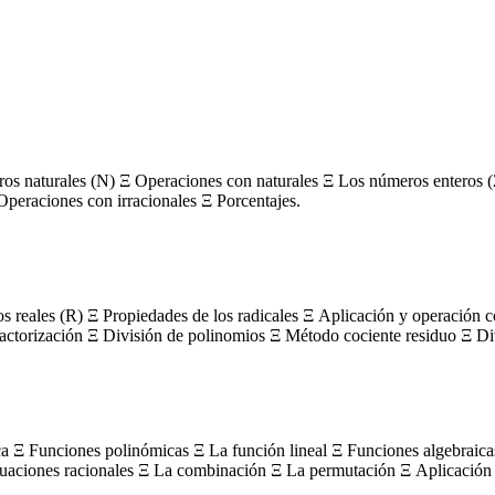
s naturales (N) Ξ Operaciones con naturales Ξ Los números enteros (
Operaciones con irracionales Ξ Porcentajes.
os reales (R) Ξ Propiedades de los radicales Ξ Aplicación y operación 
actorización Ξ División de polinomios Ξ Método cociente residuo Ξ Divi
ca Ξ Funciones polinómicas Ξ La función lineal Ξ Funciones algebraica
uaciones racionales Ξ La combinación Ξ La permutación Ξ Aplicación 