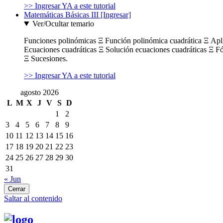
>> Ingresar YA a este tutorial
Matemáticas Básicas III [Ingresar]
Ver/Ocultar temario
Funciones polinómicas Ξ Función polinómica cuadrática Ξ Ap
Ecuaciones cuadráticas Ξ Solución ecuaciones cuadráticas Ξ F
Ξ Sucesiones.
>> Ingresar YA a este tutorial
agosto 2026
L
M
X
J
V
S
D
1
2
3
4
5
6
7
8
9
10
11
12
13
14
15
16
17
18
19
20
21
22
23
24
25
26
27
28
29
30
31
« Jun
Cerrar
Saltar al contenido