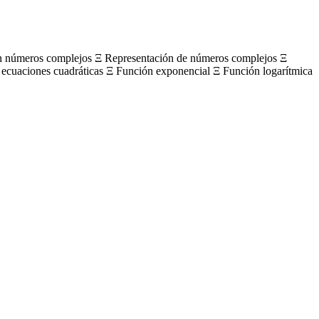
on números complejos Ξ Representación de números complejos Ξ
 ecuaciones cuadráticas Ξ Función exponencial Ξ Función logarítmica