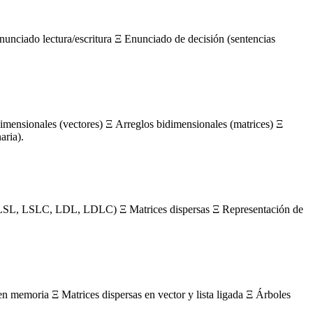
nunciado lectura/escritura Ξ Enunciado de decisión (sentencias
mensionales (vectores) Ξ Arreglos bidimensionales (matrices) Ξ
aria).
s (LSL, LSLC, LDL, LDLC) Ξ Matrices dispersas Ξ Representación de
en memoria Ξ Matrices dispersas en vector y lista ligada Ξ Árboles