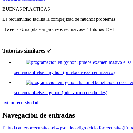
BUENAS PRÁCTICAS
La recursividad facilita la complejidad de muchos problemas.
[Tweet «»Una pila son procesos recursivos» #Tutorias ☺»]
Tutorias similares ↙
sentencia if-else – python (prueba de examen masivo)
sentencia if-else– python (fidelizacion de clientes)
python
recursividad
Navegación de entradas
Entrada anterior
recursividad – pseudocodigo (ciclo for recursivo)
Entr