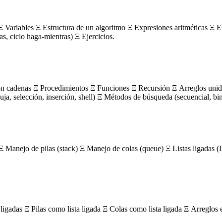
 Variables Ξ Estructura de un algoritmo Ξ Expresiones aritméticas Ξ E
ras, ciclo haga-mientras) Ξ Ejercicios.
on cadenas Ξ Procedimientos Ξ Funciones Ξ Recursión Ξ Arreglos unidi
, selección, inserción, shell) Ξ Métodos de búsqueda (secuencial, bin
Ξ Manejo de pilas (stack) Ξ Manejo de colas (queue) Ξ Listas ligada
igadas Ξ Pilas como lista ligada Ξ Colas como lista ligada Ξ Arreglos 