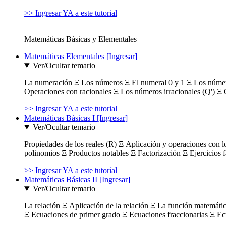
>> Ingresar YA a este tutorial
Matemáticas Básicas y Elementales
Matemáticas Elementales [Ingresar]
Ver/Ocultar temario
La numeración Ξ Los números Ξ El numeral 0 y 1 Ξ Los número
Operaciones con racionales Ξ Los números irracionales (Q') Ξ 
>> Ingresar YA a este tutorial
Matemáticas Básicas I [Ingresar]
Ver/Ocultar temario
Propiedades de los reales (R) Ξ Aplicación y operaciones con l
polinomios Ξ Productos notables Ξ Factorización Ξ Ejercicios f
>> Ingresar YA a este tutorial
Matemáticas Básicas II [Ingresar]
Ver/Ocultar temario
La relación Ξ Aplicación de la relación Ξ La función matemáti
Ξ Ecuaciones de primer grado Ξ Ecuaciones fraccionarias Ξ Ec