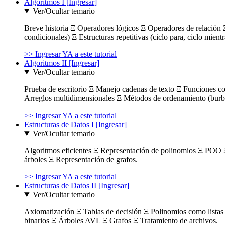
Algoritmos I [Ingresar]
Ver/Ocultar temario
Breve historia Ξ Operadores lógicos Ξ Operadores de relación Ξ
condicionales) Ξ Estructuras repetitivas (ciclo para, ciclo mient
>> Ingresar YA a este tutorial
Algoritmos II [Ingresar]
Ver/Ocultar temario
Prueba de escritorio Ξ Manejo cadenas de texto Ξ Funciones c
Arreglos multidimensionales Ξ Métodos de ordenamiento (burbuja
>> Ingresar YA a este tutorial
Estructuras de Datos I [Ingresar]
Ver/Ocultar temario
Algoritmos eficientes Ξ Representación de polinomios Ξ POO 
árboles Ξ Representación de grafos.
>> Ingresar YA a este tutorial
Estructuras de Datos II [Ingresar]
Ver/Ocultar temario
Axiomatización Ξ Tablas de decisión Ξ Polinomios como listas l
binarios Ξ Árboles AVL Ξ Grafos Ξ Tratamiento de archivos.